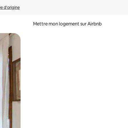
ue d'origine
Mettre mon logement sur Airbnb
sant glisser.