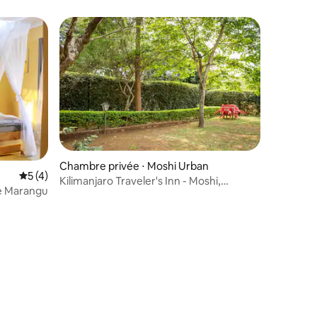
Chambre privée ⋅ Moshi Urban
Évaluation moyenne sur la base de 4 commentaires : 5 sur 5
5 (4)
Kilimanjaro Traveler's Inn - Moshi,
e Marangu
Kilimandjaro