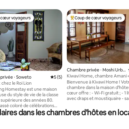
 cœur voyageurs
Coup de cœur voyageurs
 cœur voyageurs
Coups de cœur voyageurs les p
Chambre privée ⋅ Moshi Urba
n
Kiwavi Home, chambre Amani « 
r la base de 61 commentaires : 4,57 sur 5
privée ⋅ Soweto
Évaluation moyenne sur la base de 5 co
5 (5)
Bienvenue à Kivawi Home ! Vot
 chez le Roi Lion
chambre dans la maison d'hôte
ing Homestay est une maison
cœur offre : - Wi-Fi gratuit ; - 1 
e du style de vie de la classe
avec draps et moustiquaire - sal
supérieure des années 80.
partagée à l'extérieur de la ch
assé coloré de célébrations
Dans la maison d'hôtes, vous tr
ires dans les chambres d'hôtes en loca
amiliales animées, l'habitation
- une cuisine entièrement équi
bres offre un aperçu des
usage gratuit - des coins salons
hes d'un mode de vie familial
extérieurs et intérieurs conforta
 modeste. Les chambres