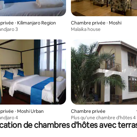
rivée ⋅ Kilimanjaro Region
Chambre privée ⋅ Moshi
mandjaro 3
Malaika house
sur la base de 8 commentaires : 4,5 sur 5
rivée ⋅ Moshi Urban
Chambre privée
mandjaro 4
Plus qu'une chambre d'hôtes 4 
cation de chambres d'hôtes avec terra
Kili