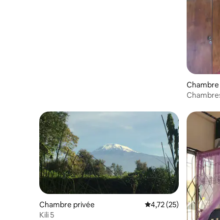
Chambre p
Chambres
Chambre privée
Évaluation moyenne su
4,72 (25)
Kili 5