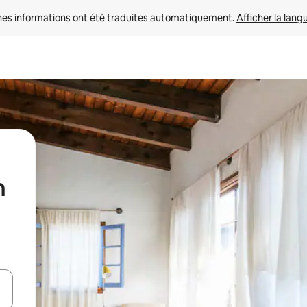
nes informations ont été traduites automatiquement. 
Afficher la lang
n
hes vers le haut et vers le bas pour les parcourir ou en appuyant et en fai