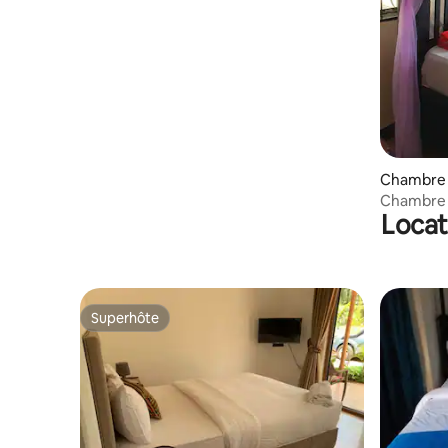
Chambre 
Chambre 
Locat
Superhôte
Superhôte