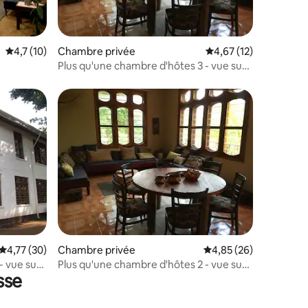
Évaluation moyenne sur la base de 10 commentaires : 4,7 sur 5
4,7 (10)
Chambre privée
Évaluation moyenne su
4,67 (12)
Plus qu'une chambre d'hôtes 3 - vue sur
Kili
Évaluation moyenne sur la base de 30 commentaires : 4,77 sur 5
4,77 (30)
Chambre privée
Évaluation moyenne su
4,85 (26)
- vue sur
Plus qu'une chambre d'hôtes 2 - vue sur
sse
Kili