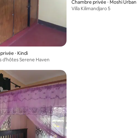
Chambre privée ⋅ Moshi Urban
Villa Kilimandjaro 5
rivée ⋅ Kindi
 d'hôtes Serene Haven
r la base de 25 commentaires : 4,72 sur 5