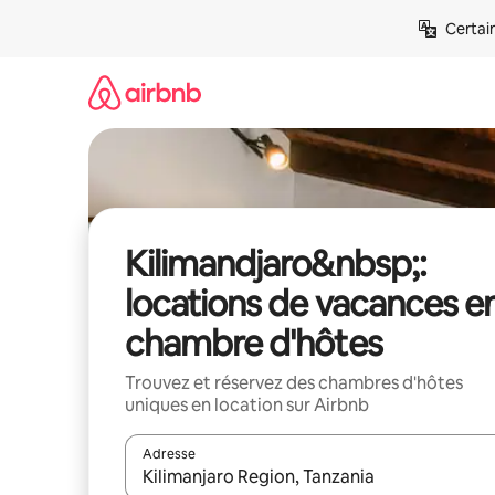
Aller
Certai
directement
au
contenu
Kilimandjaro&nbsp;:
locations de vacances e
chambre d'hôtes
Trouvez et réservez des chambres d'hôtes
uniques en location sur Airbnb
Adresse
Lorsque les résultats s'affichent, utilisez les flèc