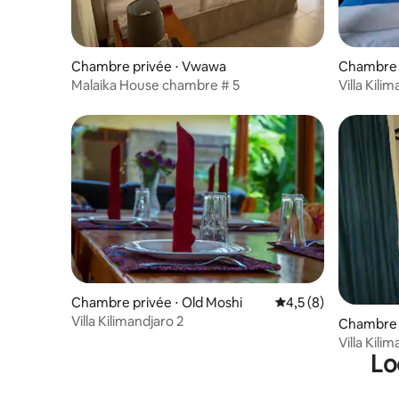
Chambre privée ⋅ Vwawa
Chambre p
Malaika House chambre # 5
Villa Kili
Chambre privée ⋅ Old Moshi
Évaluation moyenne 
4,5 (8)
Villa Kilimandjaro 2
Chambre p
Villa Kili
Lo