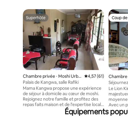
Superhôte
Coup de
Superhôte
Coup de
Chambre privée ⋅ Moshi Urba
Évaluation moyenne su
4,57 (61)
Chambre 
n
Palais de Kangwa, salle Rafiki
Séjournez
Mama Kangwa propose une expérience
Le Lion K
de séjour à domicile au cœur de moshi.
majestueus
Rejoignez notre famille et profitez des
moyenne 
repas faits maison et de l'expertise locale
Avec un p
Équipements popula
Mon jardin est ma fierté et ma joie et je
sociales f
vous invite à venir vous détendre dans le
de 4 cham
jardin avec vue sur le mont. Kilimandjaro.
pièges ric
En outre, mon logement est proche des
plus que