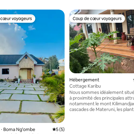
 cœur voyageurs
Coup de cœur voyageurs
 cœur voyageurs
Coup de cœur voyageurs
e sur la base de 6 commentaires : 5 sur 5
Hébergement
Cottage Karibu
Nous sommes idéalement situé
à proximité des principales attr
notamment le mont Kilimandjar
cascades de Materuni, les plant
café et la ville de Moshi. Que vous vous
prépariez à une ascension du
Kilimandjaro, que vous planifiiez
 ⋅ Boma Ng'ombe
Évaluation moyenne sur la base de 5 co
5 (5)
ou que vous exploriez simpleme