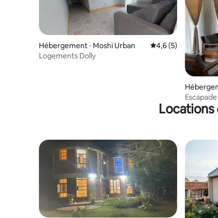
Hébergement ⋅ Moshi Urban
Évaluation moyenne 
4,6 (5)
Logements Dolly
Hébergem
Escapade 
Locations 