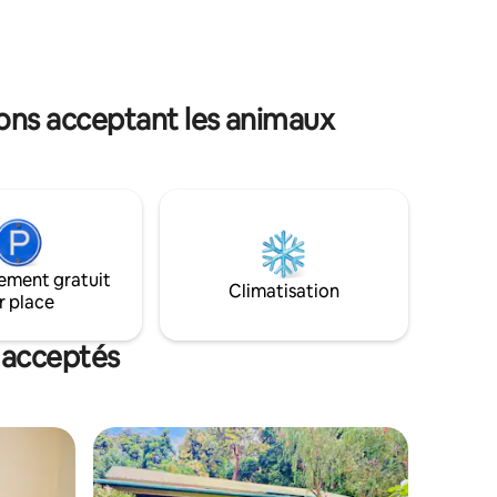
placement
de l'observation des oiseaux et de
l'arôme enchanteur d'eucalyptus,
renouez avec la nature et créez des
souvenirs durables avec vos proches.
sons acceptant les animaux
ement gratuit
Climatisation
r place
 acceptés