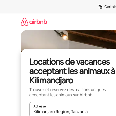
Aller
Certai
directement
au
contenu
Locations de vacances
acceptant les animaux à
Kilimandjaro
Trouvez et réservez des maisons uniques
acceptant les animaux sur Airbnb
Adresse
Lorsque les résultats s'affichent, utilisez les flèc