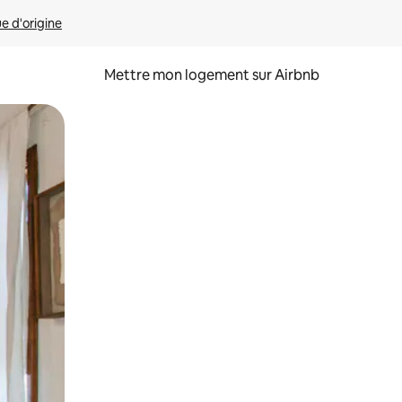
ue d'origine
Mettre mon logement sur Airbnb
sant glisser.