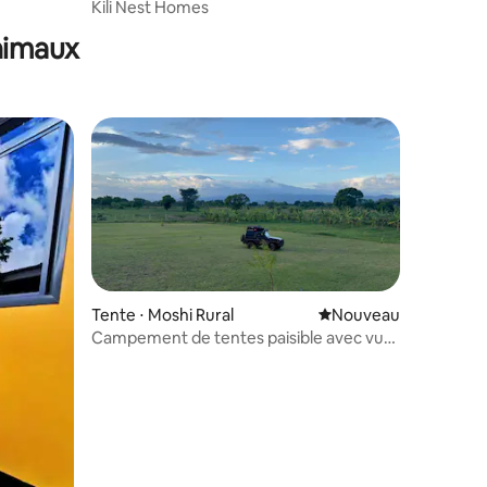
Kili Nest Homes
animaux
Tente ⋅ Moshi Rural
Nouvel hébergement
Nouveau
Campement de tentes paisible avec vue
sur le Kilimandjaro