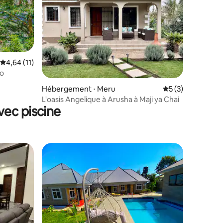
Évaluation moyenne sur la base de 11 commentaires : 4,64 sur 5
4,64 (11)
ro
Hébergement ⋅ Meru
Évaluation moyenn
5 (3)
L'oasis Angelique à Arusha à Maji ya Chai
vec piscine