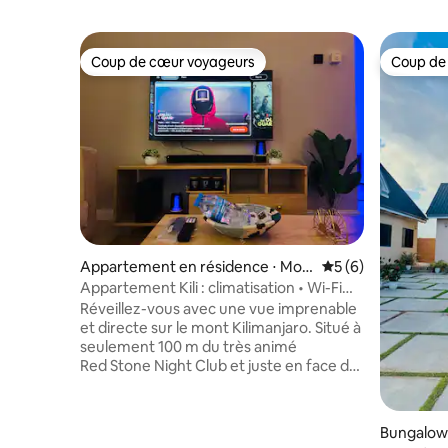
Coup de cœur voyageurs
Coup de
Coup de cœur voyageurs
Coup de
Appartement en résidence ⋅ Mos
Évaluation moyenn
5 (6)
hi Urban
Appartement Kili : climatisation • Wi-Fi
rapide • Coup de cœur voyageurs •
Réveillez-vous avec une vue imprenable
Netflix
et directe sur le mont Kilimanjaro. Situé à
seulement 100 m du très animé
Red Stone Night Club et juste en face du
luxuriant Hugo’s Garden, vous êtes à
quelques pas des meilleurs restaurants
et de la vie nocturne de Moshi. Que vous
Bungalow
vous reposiez avant une grande