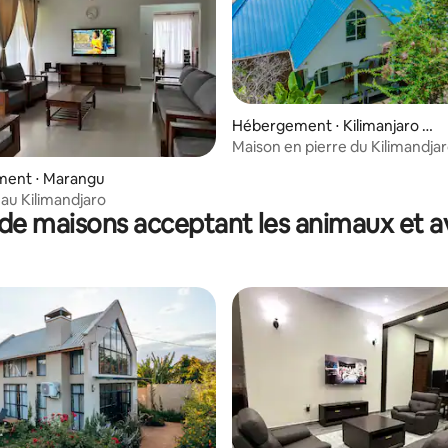
sur la base de 5 commentaires : 4,6 sur 5
Hébergement ⋅ Kilimanjaro Re
gion
Maison en pierre du Kilimandja
ent ⋅ Marangu
au Kilimandjaro
de maisons acceptant les animaux et a