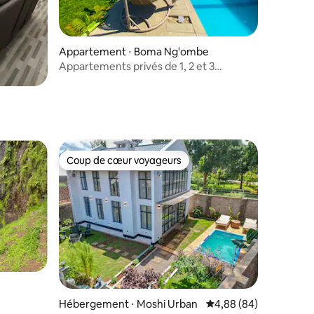
ntaires : 4,37 sur 5
Appartement ⋅ Boma Ng'ombe
Appartements privés de 1, 2 et 3
chambres (7 logements)
Coup de cœur voyageurs
Coup de cœur voyageurs
ntaires : 4,57 sur 5
Hébergement ⋅ Moshi Urban
Évaluation moyenne su
4,88 (84)