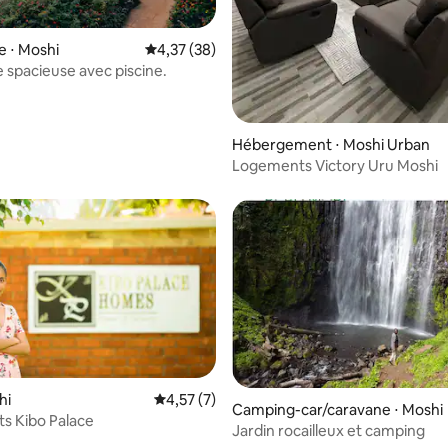
e ⋅ Moshi
Évaluation moyenne sur la base de 38 comme
4,37 (38)
 spacieuse avec piscine.
Hébergement ⋅ Moshi Urban
Logements Victory Uru Moshi
hi
Évaluation moyenne sur la base de 7 comme
4,57 (7)
Camping-car/caravane ⋅ Moshi
s Kibo Palace
Jardin rocailleux et camping