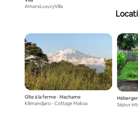
AmansLuxuryVilla
Locati
Gîte à la ferme ⋅ Machame
Hébergeme
Kilimandjaro - Cottage Makoa
Séjour in