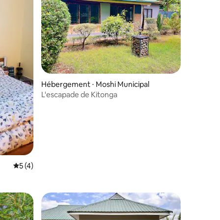
Hébergement ⋅ Moshi Municipal
L'escapade de Kitonga
Évaluation moyenne sur la base de 4 commentaires : 5 sur 5
5 (4)