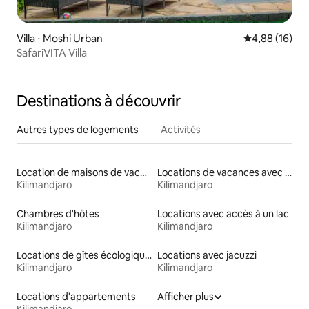
Villa ⋅ Moshi Urban
Évaluation mo
4,88 (16)
SafariVITA Villa
Destinations à découvrir
Autres types de logements
Activités
Location de maisons de vacances
Locations de vacances avec piscine
Kilimandjaro
Kilimandjaro
Chambres d'hôtes
Locations avec accès à un lac
Kilimandjaro
Kilimandjaro
Locations de gîtes écologiques
Locations avec jacuzzi
Kilimandjaro
Kilimandjaro
Locations d'appartements
Afficher plus