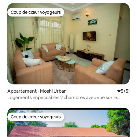
Coup de cœur voyageurs
Coup de cœur voyageurs
Appartement ⋅ Moshi Urban
Évaluatio
5 (5)
Logements impeccables 2 chambres avec vue sur le
Kilimandjaro - Note de 10,0
Coup de cœur voyageurs
Coup de cœur voyageurs