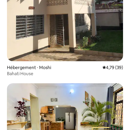
Hébergement ⋅ Moshi
Évaluation mo
4,79 (39)
Bahati House