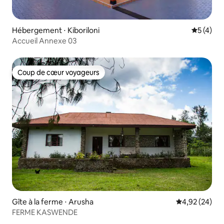
Hébergement ⋅ Kiboriloni
Évaluatio
5 (4)
Accueil Annexe 03
Coup de cœur voyageurs
Coup de cœur voyageurs
Gîte à la ferme ⋅ Arusha
Évaluation mo
4,92 (24)
FERME KASWENDE