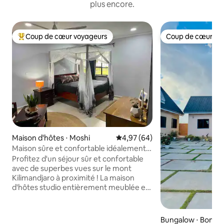
plus encore.
Coup de cœur voyageurs
Coup de cœur vo
Coups de cœur voyageurs les plus appréciés
Coup de cœur vo
Maison d'hôtes ⋅ Moshi
Évaluation moyenne sur la base
4,97 (64)
Maison sûre et confortable idéalement
située !
Profitez d'un séjour sûr et confortable
avec de superbes vues sur le mont
Kilimandjaro à proximité ! La maison
d'hôtes studio entièrement meublée est
située sur la même propriété que la
maison de l'hôte afin que vous puissiez
vous sentir en sécurité et être assuré
Bungalow ⋅ Boma