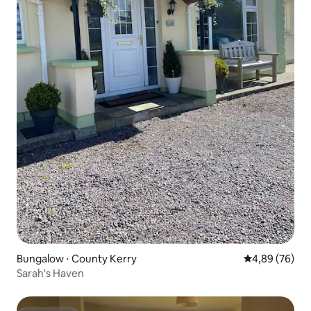
Bungalow ⋅ County Kerry
Évaluation mo
4,89 (76)
Sarah's Haven