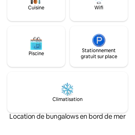
aider, mais seulement si demandé -
matelas et un dra
Cuisine
Wifi
votre vie privée est notre priorité. Le
est très spacieux 
meilleur des deux mondes !
votre sé
Stationnement
Piscine
gratuit sur place
Climatisation
Location de bungalows en bord de mer