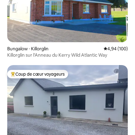
Bungalow ⋅ Killorglin
Évaluation moy
4,94 (100)
Killorglin sur l'Anneau du Kerry Wild Atlantic Way
Coup de cœur voyageurs
Coups de cœur voyageurs les plus appréciés