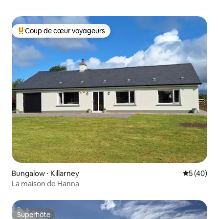
Coup de cœur voyageurs
Coups de cœur voyageurs les plus appréciés
Bungalow ⋅ Killarney
Évaluation
5 (40)
La maison de Hanna
Superhôte
Superhôte