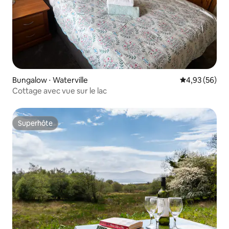
Bungalow ⋅ Waterville
Évaluation mo
4,93 (56)
Cottage avec vue sur le lac
Superhôte
Superhôte