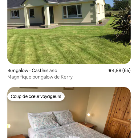
Bungalow ⋅ Castleisland
Évaluation mo
4,88 (65)
Magnifique bungalow de Kerry
Coup de cœur voyageurs
Coup de cœur voyageurs