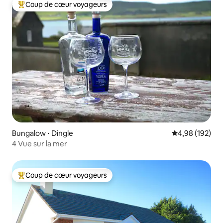
Coup de cœur voyageurs
Coups de cœur voyageurs les plus appréciés
Bungalow ⋅ Dingle
Évaluation moy
4,98 (192)
4 Vue sur la mer
Coup de cœur voyageurs
Coups de cœur voyageurs les plus appréciés