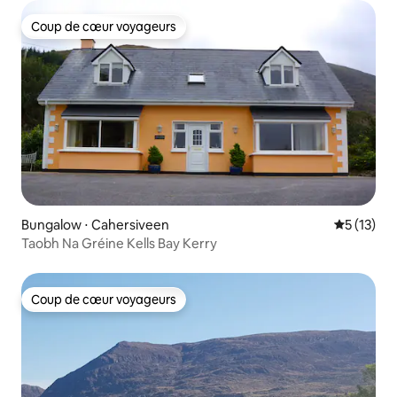
Coup de cœur voyageurs
Coup de cœur voyageurs
Bungalow ⋅ Cahersiveen
Évaluation
5 (13)
Taobh Na Gréine Kells Bay Kerry
Coup de cœur voyageurs
Coup de cœur voyageurs