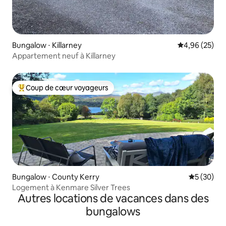
Bungalow ⋅ Killarney
Évaluation mo
4,96 (25)
Appartement neuf à Killarney
Coup de cœur voyageurs
Coups de cœur voyageurs les plus appréciés
Bungalow ⋅ County Kerry
Évaluation
5 (30)
Logement à Kenmare Silver Trees
Autres locations de vacances dans des
bungalows