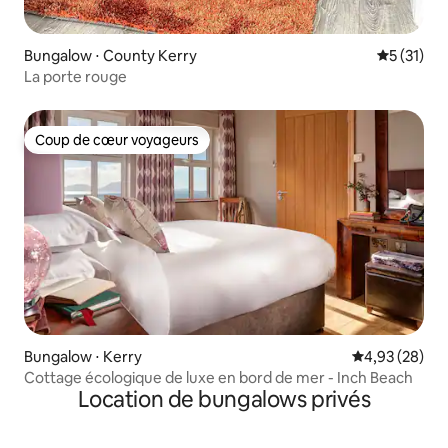
Bungalow ⋅ County Kerry
Évaluation
5 (31)
La porte rouge
Coup de cœur voyageurs
Coup de cœur voyageurs
Bungalow ⋅ Kerry
Évaluation mo
4,93 (28)
Cottage écologique de luxe en bord de mer - Inch Beach
Location de bungalows privés