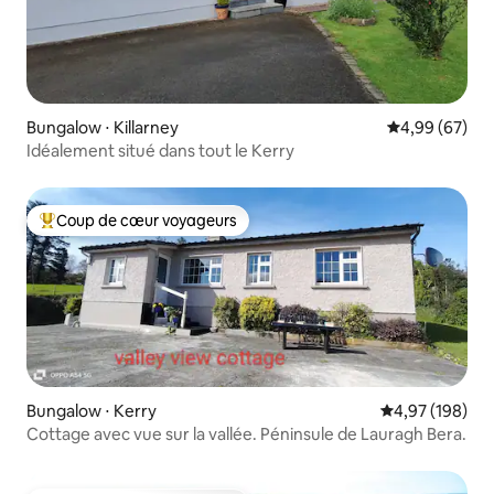
Bungalow ⋅ Killarney
Évaluation mo
4,99 (67)
Idéalement situé dans tout le Kerry
Coup de cœur voyageurs
Coups de cœur voyageurs les plus appréciés
Bungalow ⋅ Kerry
Évaluation moy
4,97 (198)
Cottage avec vue sur la vallée. Péninsule de Lauragh Bera.