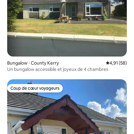
Bungalow ⋅ County Kerry
Évaluation mo
4,91 (58)
Un bungalow accessible et joyeux de 4 chambres
Coup de cœur voyageurs
Coup de cœur voyageurs