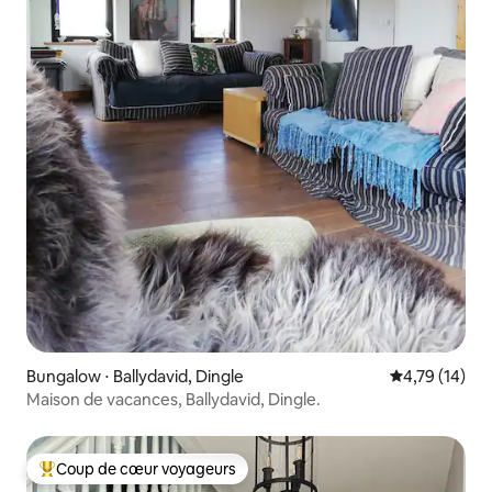
Bungalow ⋅ Ballydavid, Dingle
Évaluation mo
4,79 (14)
Maison de vacances, Ballydavid, Dingle.
Coup de cœur voyageurs
Coups de cœur voyageurs les plus appréciés