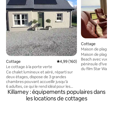
Cottage
Maison de plage su
Inch Co Kerry.
Maison de plage s
Beach avec vue sur 
Cottage
Évaluation moyenne sur la base 
4,99 (160)
péninsule d'Ivera
Le cottage à la porte verte
du film Star Wars)
Ce chalet lumineux et aéré, réparti sur
niveaux situé en h
deux étages, dispose de 3 grandes
des montagnes Sli
chambres pouvant accueillir jusqu'à
surplombant la pla
6 adultes, ce qui le rend idéal pour les
6 miles. Magnifiqu
Killarney : équipements populaires dans
couples, les petits groupes ou les
de Dingle et jusqu
familles. La propriété a été entièrement
les locations de cottages
Reeks. Promenade
rénovée pour inclure une nouvelle
panoramiques. Bar
cuisine avec salle à manger ouverte,
magasins accessib
trois nouvelles salles de bains et une
naturelle pour les