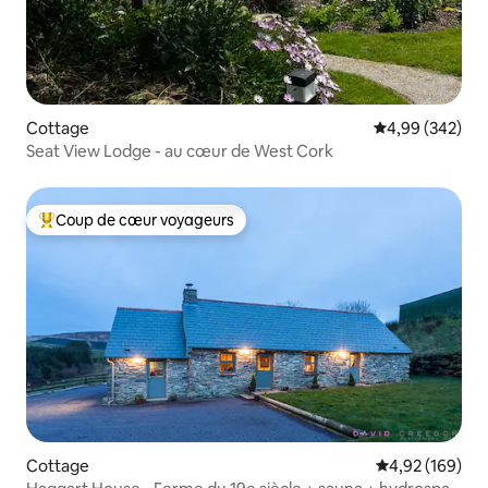
Cottage
Évaluation moy
4,99 (342)
Seat View Lodge - au cœur de West Cork
Coup de cœur voyageurs
Coups de cœur voyageurs les plus appréciés
Cottage
Évaluation moy
4,92 (169)