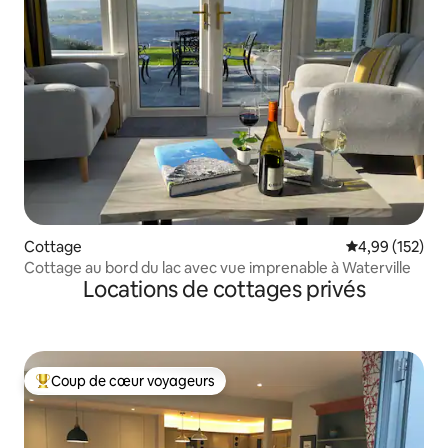
Cottage
Évaluation moy
4,99 (152)
Cottage au bord du lac avec vue imprenable à Waterville
Locations de cottages privés
Coup de cœur voyageurs
Coups de cœur voyageurs les plus appréciés