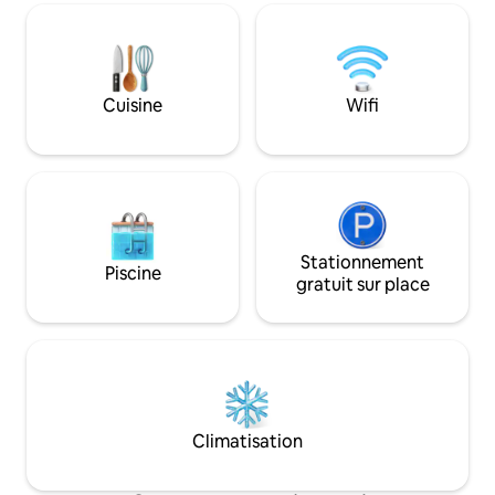
décoration et un mobilier de très bon
Meubles de jardin 
goût. Chauffage électrique dans tout le
EXTÉRIEURE par vi
logement. Nouveau toit à lattes qui a
l'entrée. Veuillez
remplacé le toit de chaume d'origine.
indiqués sur la rés
Grandes pelouses à l'avant et à l'arrière
Cuisine
Wifi
où les enfants peuvent jouer en toute
sécurité, ou tout simplement se
détendre dans la sérénité du jardin.
Stationnement
Piscine
gratuit sur place
Climatisation