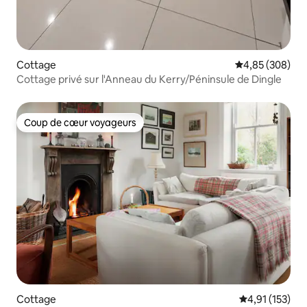
Cottage
Évaluation moy
4,85 (308)
Cottage privé sur l'Anneau du Kerry/Péninsule de Dingle
Coup de cœur voyageurs
Coup de cœur voyageurs
Cottage
Évaluation moy
4,91 (153)