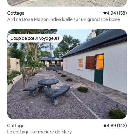
Cottage
Évaluation moy
4,94 (158)
Ard na Doire Maison individuelle sur un grand site boisé
Coup de cœur voyageurs
Coup de cœur voyageurs
Cottage
Évaluation moy
4,89 (142)
Le cottage sur mesure de Mary