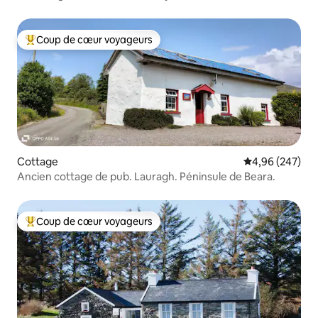
Coup de cœur voyageurs
Coups de cœur voyageurs les plus appréciés
Cottage
Évaluation moy
4,96 (247)
Ancien cottage de pub. Lauragh. Péninsule de Beara.
Coup de cœur voyageurs
Coups de cœur voyageurs les plus appréciés