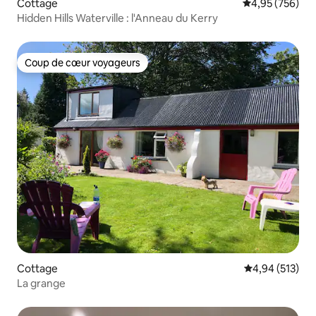
Cottage
Évaluation moy
4,95 (756)
Hidden Hills Waterville : l'Anneau du Kerry
Coup de cœur voyageurs
Coup de cœur voyageurs
Cottage
Évaluation moy
4,94 (513)
La grange