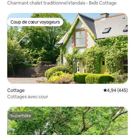
Charmant chalet traditionnel irlandais - Bells Cottage
Coup de cœur voyageurs
Coup de cœur voyageurs
Cottage
Évaluation moy
4,94 (445)
Cottages avec cour
Superhôte
Superhôte