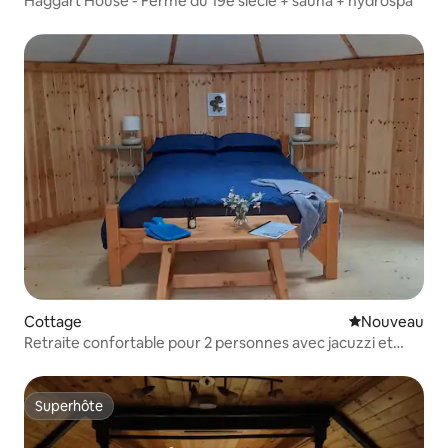
Haggart House - Ferme du 19e siècle + sauna + hydrospa
Cottage
Nouvel hébe
Nouveau
Retraite confortable pour 2 personnes avec jacuzzi et
animaux acceptés
Superhôte
Superhôte