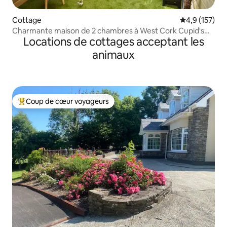
Cottage
Évaluation mo
4,9 (157)
Charmante maison de 2 chambres à West Cork Cupid's
Locations de cottages acceptant les
Cottage
animaux
Coup de cœur voyageurs
Coups de cœur voyageurs les plus appréciés