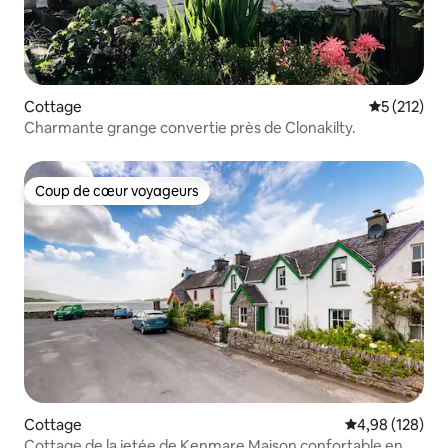
Cottage
Évaluation 
5 (212)
Charmante grange convertie près de Clonakilty.
Coup de cœur voyageurs
Coup de cœur voyageurs
Cottage
Évaluation moy
4,98 (128)
Cottage de la jetée de Kenmare Maison confortable en