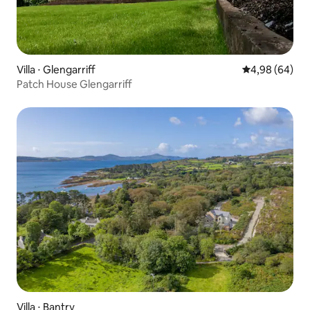
Villa ⋅ Glengarriff
Évaluation mo
4,98 (64)
Patch House Glengarriff
Villa ⋅ Bantry