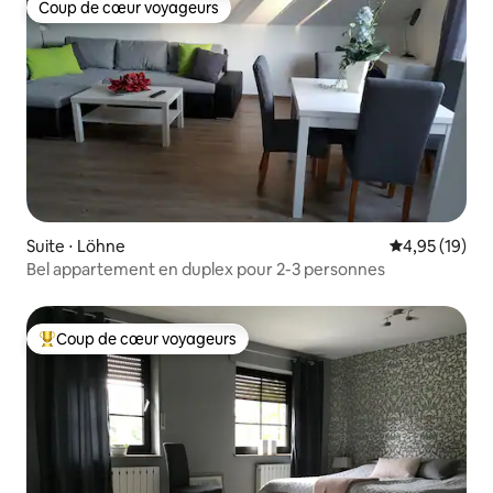
Coup de cœur voyageurs
Coup de cœur voyageurs
Suite ⋅ Löhne
Évaluation mo
4,95 (19)
Bel appartement en duplex pour 2-3 personnes
Coup de cœur voyageurs
Coups de cœur voyageurs les plus appréciés