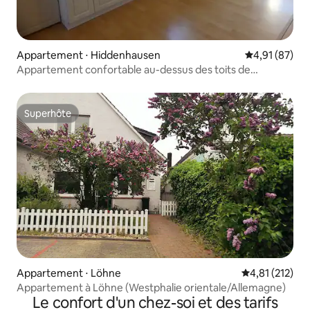
Appartement ⋅ Hiddenhausen
Évaluation mo
4,91 (87)
Appartement confortable au-dessus des toits de
Hiddenhausen
Superhôte
Superhôte
Appartement ⋅ Löhne
Évaluation moy
4,81 (212)
Appartement à Löhne (Westphalie orientale/Allemagne)
Le confort d'un chez-soi et des tarifs