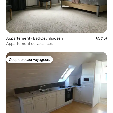
Appartement ⋅ Bad Oeynhausen
Évaluation
5 (15)
Appartement de vacances
Coup de cœur voyageurs
Coup de cœur voyageurs