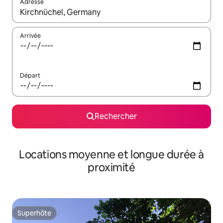
Adresse
Lorsque les résultats s'affichent, utilisez les flèches vers le hau
Arrivée
Départ
Rechercher
Locations moyenne et longue durée à
proximité
Superhôte
Superhôte