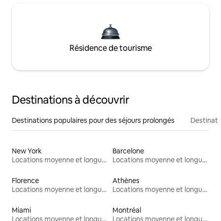
Résidence de tourisme
Destinations à découvrir
Destinations populaires pour des séjours prolongés
Destinati
New York
Barcelone
Locations moyenne et longue durée
Locations moyenne et longue durée
Florence
Athènes
Locations moyenne et longue durée
Locations moyenne et longue durée
Miami
Montréal
Locations moyenne et longue durée
Locations moyenne et longue durée