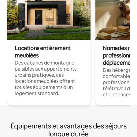
Locations entièrement
Nomades num
meublées
professionnel
déplacement
Des cabanes de montagne
paisibles aux appartements
Des hébergem
urbains pratiques, ces
confortables p
locations meublées offrent
professionnels
tous les équipements d'un
télétravail dis
logement standard.
et d'espaces de
Équipements et avantages des séjours
longue durée