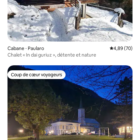
Cabane ⋅ Paularo
Évaluation mo
4,89 (70)
Chalet « In dai guriuz », détente et nature
Coup de cœur voyageurs
Coup de cœur voyageurs