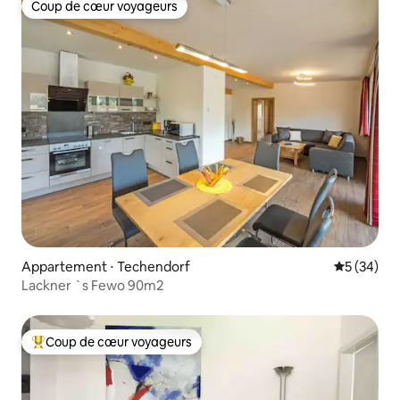
Coup de cœur voyageurs
Coup de cœur voyageurs
Appartement ⋅ Techendorf
Évaluation
5 (34)
Lackner `s Fewo 90m2
Coup de cœur voyageurs
Coups de cœur voyageurs les plus appréciés