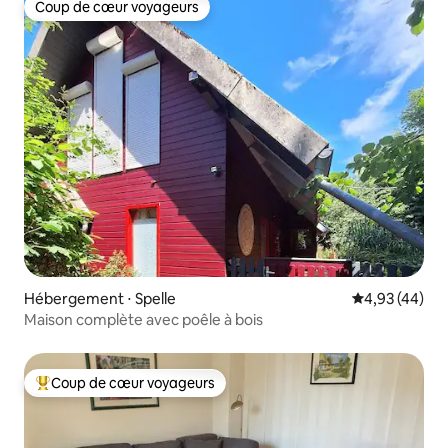
Coup de cœur voyageurs
Coup de cœur voyageurs
Hébergement ⋅ Spelle
Évaluation mo
4,93 (44)
Maison complète avec poêle à bois
Coup de cœur voyageurs
Coups de cœur voyageurs les plus appréciés