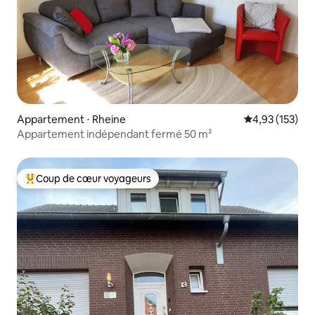
Appartement ⋅ Rheine
Évaluation moy
4,93 (153)
Appartement indépendant fermé 50 m²
Coup de cœur voyageurs
Coups de cœur voyageurs les plus appréciés