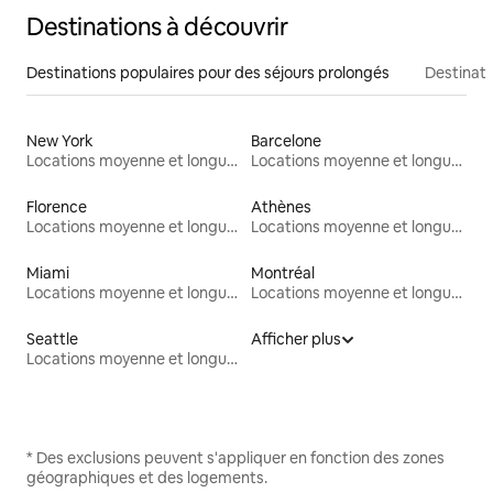
Destinations à découvrir
Destinations populaires pour des séjours prolongés
Destinati
New York
Barcelone
Locations moyenne et longue durée
Locations moyenne et longue durée
Florence
Athènes
Locations moyenne et longue durée
Locations moyenne et longue durée
Miami
Montréal
Locations moyenne et longue durée
Locations moyenne et longue durée
Seattle
Afficher plus
Locations moyenne et longue durée
* Des exclusions peuvent s'appliquer en fonction des zones
géographiques et des logements.