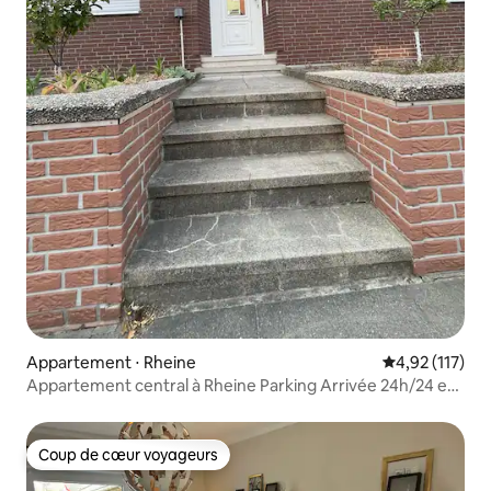
Appartement ⋅ Rheine
Évaluation moy
4,92 (117)
Appartement central à Rheine Parking Arrivée 24h/24 et
7j/7
Coup de cœur voyageurs
Coup de cœur voyageurs