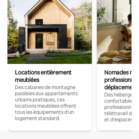
Locations entièrement
Nomades num
meublées
professionnel
déplacement
Des cabanes de montagne
paisibles aux appartements
Des hébergem
urbains pratiques, ces
confortables p
locations meublées offrent
professionnels
tous les équipements d'un
télétravail dis
logement standard.
et d'espaces de