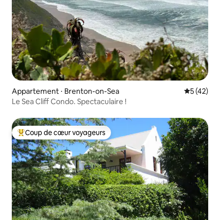
Appartement ⋅ Brenton-on-Sea
Évaluation
5 (42)
Le Sea Cliff Condo. Spectaculaire !
Coup de cœur voyageurs
Coups de cœur voyageurs les plus appréciés