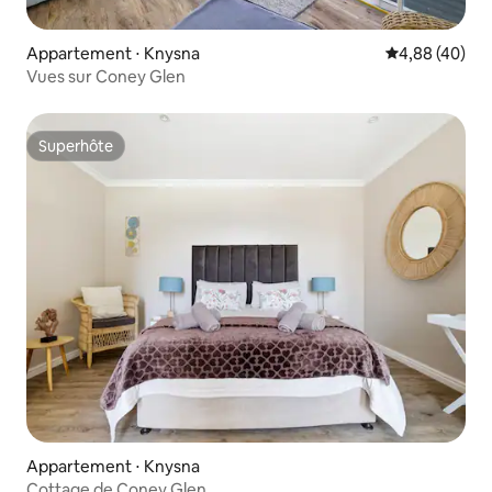
Appartement ⋅ Knysna
Évaluation mo
4,88 (40)
Vues sur Coney Glen
Superhôte
Superhôte
Appartement ⋅ Knysna
Cottage de Coney Glen