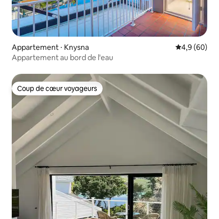
Appartement ⋅ Knysna
Évaluation m
4,9 (60)
Appartement au bord de l'eau
Coup de cœur voyageurs
Coup de cœur voyageurs