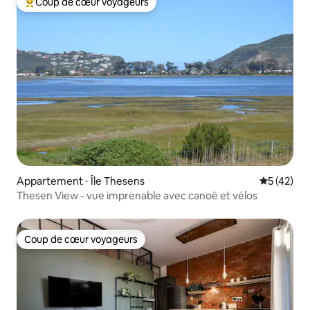
Coup de cœur voyageurs
Coups de cœur voyageurs les plus appréciés
Appartement ⋅ Île Thesens
Évaluation
5 (42)
Thesen View - vue imprenable avec canoë et vélos
Coup de cœur voyageurs
Coup de cœur voyageurs