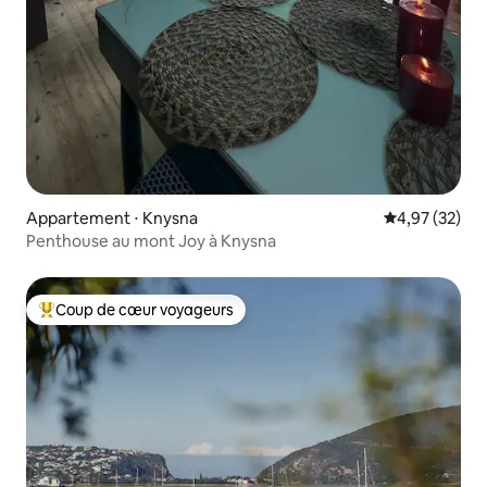
Appartement ⋅ Knysna
Évaluation mo
4,97 (32)
Penthouse au mont Joy à Knysna
Coup de cœur voyageurs
Coups de cœur voyageurs les plus appréciés