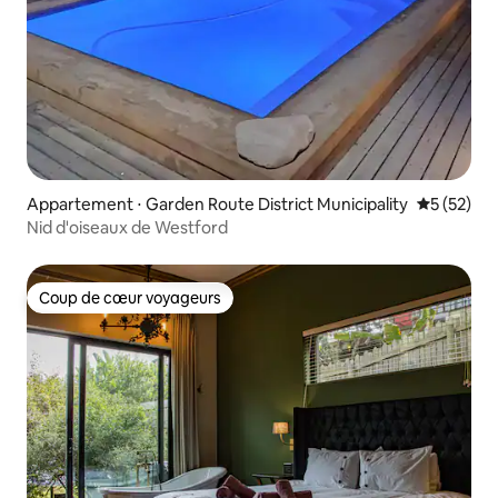
Appartement ⋅ Garden Route District Municipality
Évaluation
5 (52)
Nid d'oiseaux de Westford
Coup de cœur voyageurs
Coup de cœur voyageurs