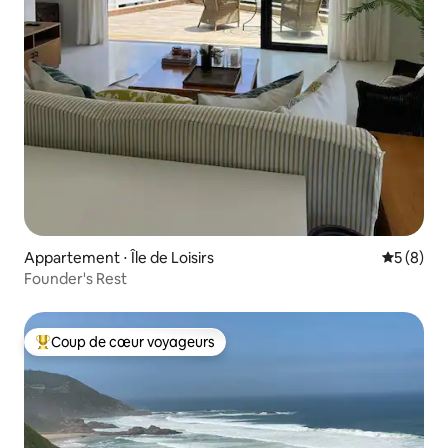
Appartement ⋅ Île de Loisirs
Évaluatio
5 (8)
Founder's Rest
Coup de cœur voyageurs
Coups de cœur voyageurs les plus appréciés