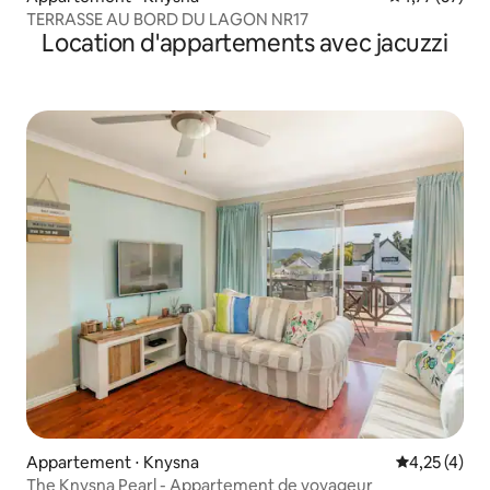
TERRASSE AU BORD DU LAGON NR17
Location d'appartements avec jacuzzi
Appartement ⋅ Knysna
Évaluation m
4,25 (4)
The Knysna Pearl - Appartement de voyageur