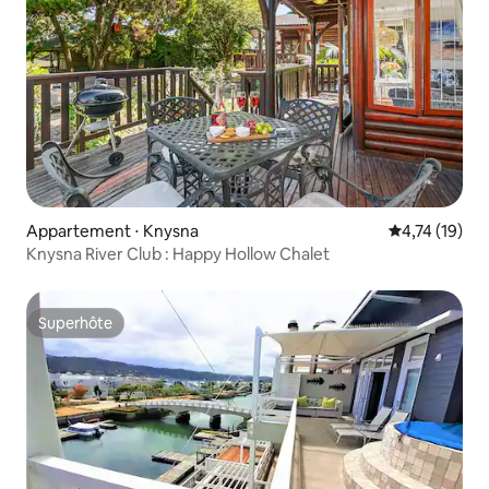
Appartement ⋅ Knysna
Évaluation mo
4,74 (19)
Knysna River Club : Happy Hollow Chalet
Superhôte
Superhôte