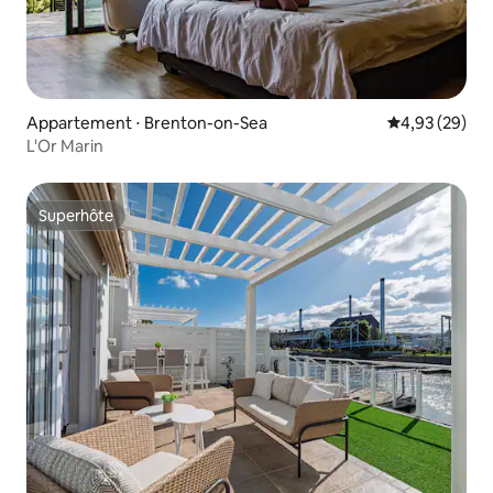
Appartement ⋅ Brenton-on-Sea
Évaluation mo
4,93 (29)
L'Or Marin
Superhôte
Superhôte