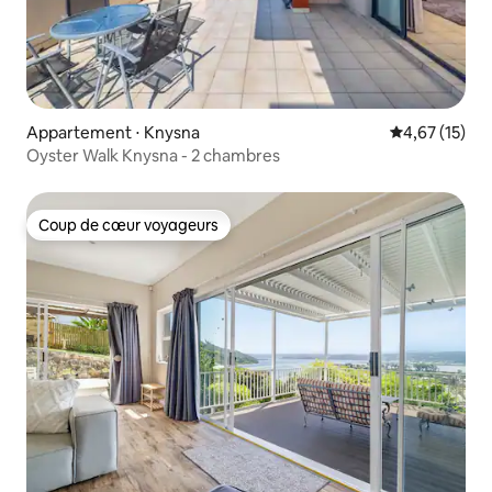
Appartement ⋅ Knysna
Évaluation mo
4,67 (15)
Oyster Walk Knysna - 2 chambres
Coup de cœur voyageurs
Coup de cœur voyageurs