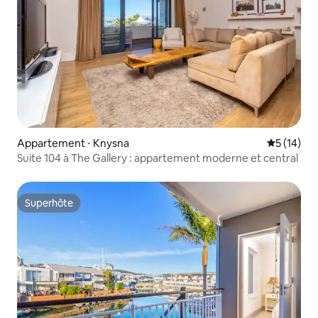
Appartement ⋅ Knysna
Évaluation
5 (14)
Suite 104 à The Gallery : appartement moderne et central
Superhôte
Superhôte