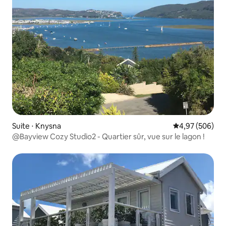
Suite ⋅ Knysna
Évaluation moy
4,97 (506)
@Bayview Cozy Studio2 - Quartier sûr, vue sur le lagon !