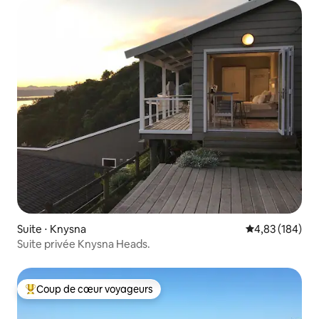
Suite ⋅ Knysna
Évaluation moy
4,83 (184)
Suite privée Knysna Heads.
Coup de cœur voyageurs
Coups de cœur voyageurs les plus appréciés