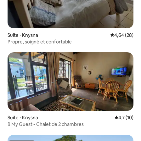
Suite ⋅ Knysna
Évaluation mo
4,64 (28)
Propre, soigné et confortable
Suite ⋅ Knysna
Évaluation m
4,7 (10)
B My Guest - Chalet de 2 chambres