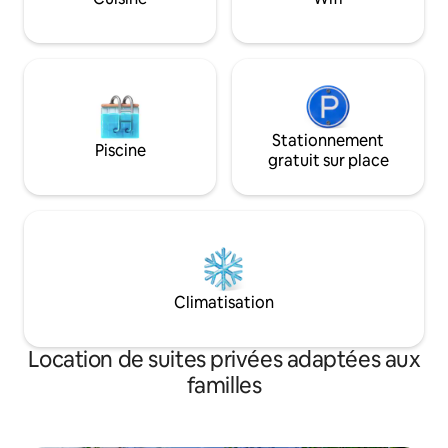
enfants puissent jouer et les animaux de
œufs GRATUITS en
compagnie se détendre.
bienvenue unique. Arrivée 
autonome !
Stationnement
Piscine
gratuit sur place
Climatisation
Location de suites privées adaptées aux
familles