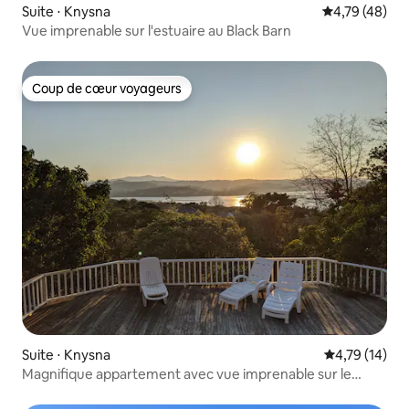
Suite ⋅ Knysna
Évaluation mo
4,79 (48)
Vue imprenable sur l'estuaire au Black Barn
Coup de cœur voyageurs
Coup de cœur voyageurs
Suite ⋅ Knysna
Évaluation mo
4,79 (14)
Magnifique appartement avec vue imprenable sur le
lagon