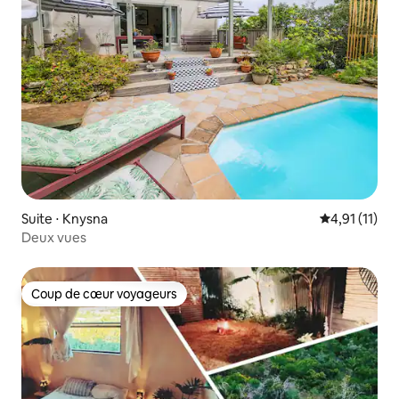
Suite ⋅ Knysna
Évaluation m
4,91 (11)
Deux vues
Coup de cœur voyageurs
Coup de cœur voyageurs