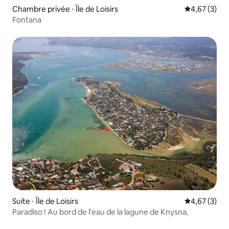
Chambre privée ⋅ Île de Loisirs
Évaluation m
4,67 (3)
Fontana
Suite ⋅ Île de Loisirs
Évaluation m
4,67 (3)
Paradiso ! Au bord de l'eau de la lagune de Knysna.