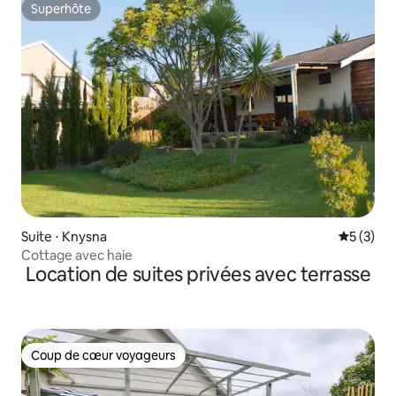
Superhôte
Superhôte
Suite ⋅ Knysna
Évaluatio
5 (3)
Cottage avec haie
Location de suites privées avec terrasse
Coup de cœur voyageurs
Coup de cœur voyageurs