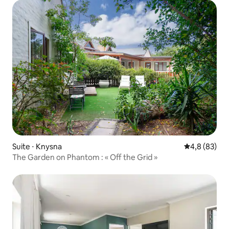
Suite ⋅ Knysna
Évaluation m
4,8 (83)
The Garden on Phantom : « Off the Grid »