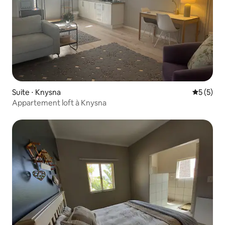
Suite ⋅ Knysna
Évaluatio
5 (5)
Appartement loft à Knysna