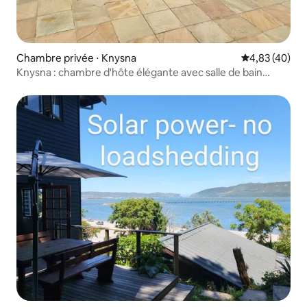
Chambre privée ⋅ Knysna
Évaluation mo
4,83 (40)
Knysna : chambre d'hôte élégante avec salle de bain
attenante au bord de la piscine centrale