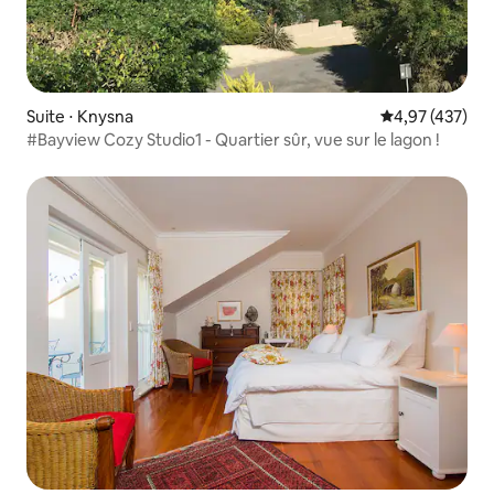
Suite ⋅ Knysna
Évaluation moy
4,97 (437)
#Bayview Cozy Studio1 - Quartier sûr, vue sur le lagon !