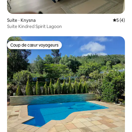
Suite ⋅ Knysna
Évaluatio
5 (4)
Suite Kindred Spirit Lagoon
Coup de cœur voyageurs
Coup de cœur voyageurs