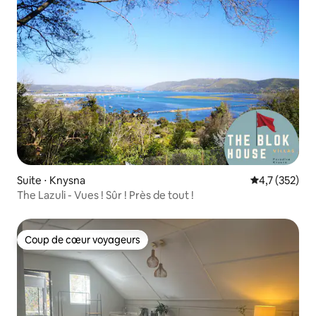
Suite ⋅ Knysna
Évaluation mo
4,7 (352)
The Lazuli - Vues ! Sûr ! Près de tout !
Coup de cœur voyageurs
Coup de cœur voyageurs