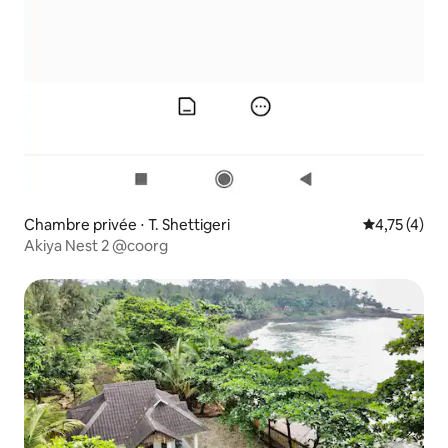
Chambre privée ⋅ T. Shettigeri
Évaluation m
4,75 (4)
Akiya Nest 2 @coorg