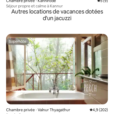
Chambre privée ⋅ Kanhirode
Évaluatio
5 (9)
Séjour propre et calme à Kannur
Autres locations de vacances dotées
d'un jacuzzi
Superhôte
Superhôte
Chambre privée ⋅ Valnur Thyagathur
Évaluation mo
4,9 (202)