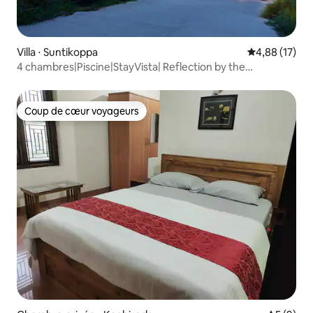
Villa ⋅ Suntikoppa
Évaluation mo
4,88 (17)
4 chambres|Piscine|StayVista| Reflection by the
Woods@Kodagu
Coup de cœur voyageurs
Coup de cœur voyageurs