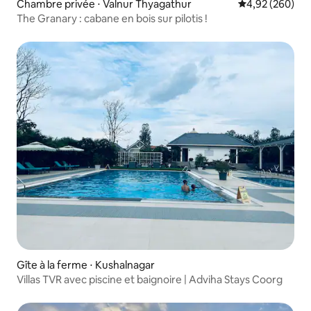
Chambre privée ⋅ Valnur Thyagathur
Évaluation moy
4,92 (260)
The Granary : cabane en bois sur pilotis !
Gîte à la ferme ⋅ Kushalnagar
Villas TVR avec piscine et baignoire | Adviha Stays Coorg