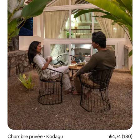
Chambre privée ⋅ Kodagu
Évaluation moy
4,74 (180)