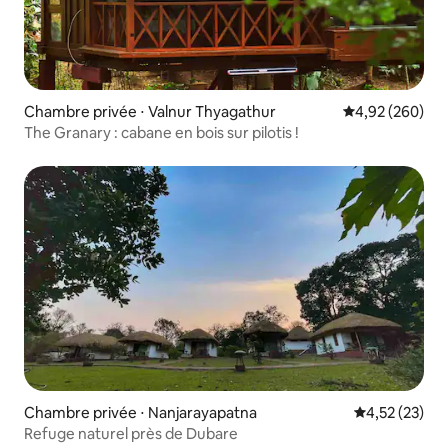
Chambre privée ⋅ Valnur Thyagathur
Évaluation moy
4,92 (260)
The Granary : cabane en bois sur pilotis !
Chambre privée ⋅ Nanjarayapatna
Évaluation mo
4,52 (23)
Refuge naturel près de Dubare