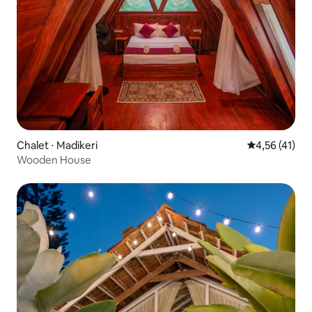
Chalet ⋅ Madikeri
Évaluation mo
4,56 (41)
Wooden House