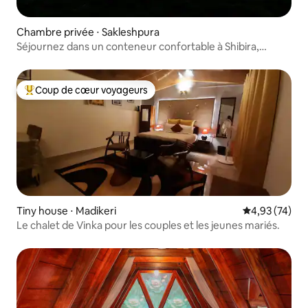
Chambre privée ⋅ Sakleshpura
Séjournez dans un conteneur confortable à Shibira,
Sakleshpur
Coup de cœur voyageurs
Coups de cœur voyageurs les plus appréciés
Tiny house ⋅ Madikeri
Évaluation mo
4,93 (74)
Le chalet de Vinka pour les couples et les jeunes mariés.