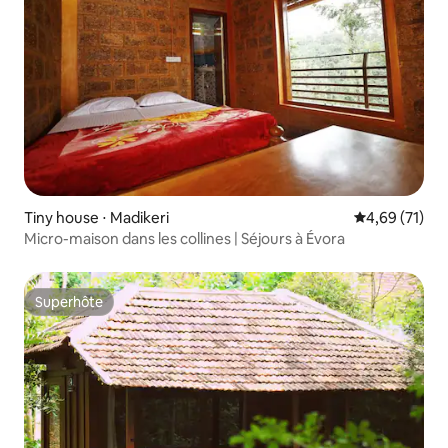
Tiny house ⋅ Madikeri
Évaluation mo
4,69 (71)
Micro-maison dans les collines | Séjours à Évora
Superhôte
Superhôte