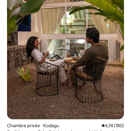
Chambre privée ⋅ Kodagu
Évaluation moy
4,74 (180)