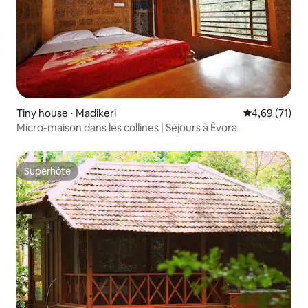
Tiny house ⋅ Madikeri
Évaluation mo
4,69 (71)
Micro-maison dans les collines | Séjours à Évora
Superhôte
Superhôte