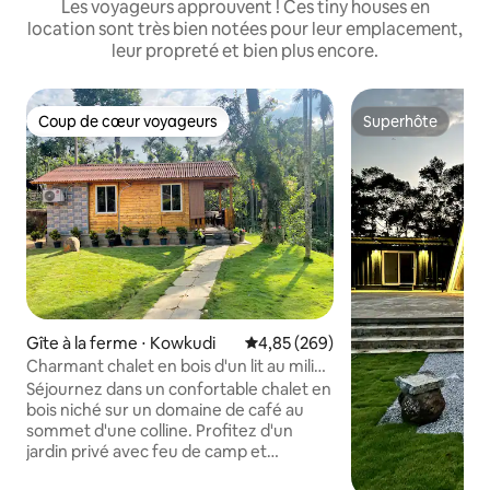
Les voyageurs approuvent ! Ces tiny houses en
location sont très bien notées pour leur emplacement,
leur propreté et bien plus encore.
Coup de cœur voyageurs
Superhôte
Coup de cœur voyageurs
Superhôte
Gîte à la ferme ⋅ Kowkudi
Évaluation moyenne sur la base 
4,85 (269)
Charmant chalet en bois d'un lit au milieu
de la nature
Séjournez dans un confortable chalet en
bois niché sur un domaine de café au
sommet d'une colline. Profitez d'un
jardin privé avec feu de camp et
musique sous les étoiles. Savourez la