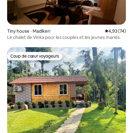
Tiny house ⋅ Madikeri
Évaluation mo
4,93 (74)
Le chalet de Vinka pour les couples et les jeunes mariés.
Coup de cœur voyageurs
Coup de cœur voyageurs