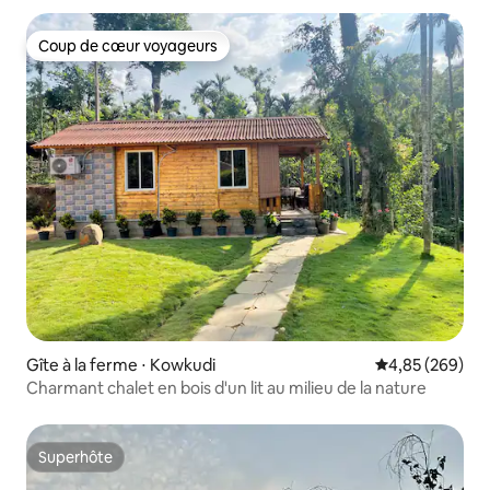
Coup de cœur voyageurs
Coup de cœur voyageurs
Gîte à la ferme ⋅ Kowkudi
Évaluation moy
4,85 (269)
Charmant chalet en bois d'un lit au milieu de la nature
Superhôte
Superhôte