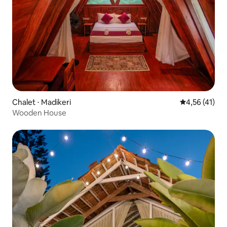
Chalet ⋅ Madikeri
Évaluation mo
4,56 (41)
Wooden House