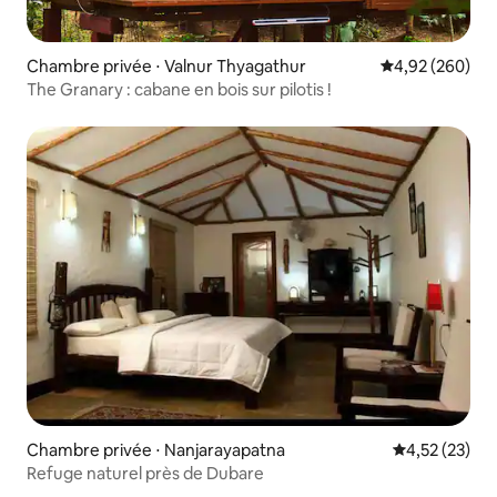
Chambre privée ⋅ Valnur Thyagathur
Évaluation moy
4,92 (260)
The Granary : cabane en bois sur pilotis !
Chambre privée ⋅ Nanjarayapatna
Évaluation mo
4,52 (23)
Refuge naturel près de Dubare