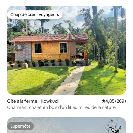
Coup de cœur voyageurs
Coup de cœur voyageurs
Gîte à la ferme ⋅ Kowkudi
Évaluation moy
4,85 (269)
Charmant chalet en bois d'un lit au milieu de la nature
Superhôte
Superhôte