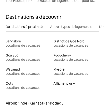
Tool House par Raho Estate : un logement idéal pour le
télétravail
Destinations à découvrir
Destinations à proximité
Autres types de logements
Lie
Bangalore
District de Goa Nord
Locations de vacances
Locations de vacances
Goa Sud
Puducherry
Locations de vacances
Locations de vacances
Wayanad
Mysore
Locations de vacances
Locations de vacances
Ooty
Afficher plus
Locations de vacances
Airbnb
Inde
Karnataka
Kodagu