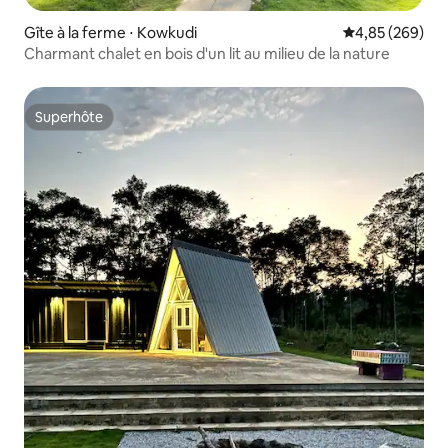
Gîte à la ferme ⋅ Kowkudi
Évaluation moy
4,85 (269)
Charmant chalet en bois d'un lit au milieu de la nature
Superhôte
Superhôte