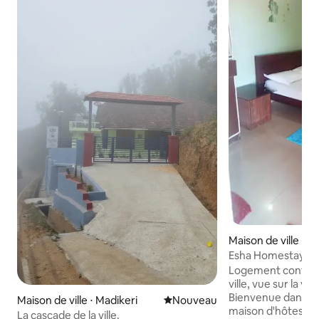
Maison de ville ⋅ M
Esha Homestay
Logement confort
ville, vue sur la vi
Bienvenue dans n
Maison de ville ⋅ Madikeri
Nouvel hébergement
Nouveau
maison d'hôtes à 
La cascade de la ville.