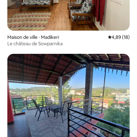
Maison de ville ⋅ Madikeri
Évaluation mo
4,89 (18)
Le château de Sowparnika