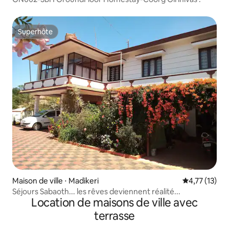
Superhôte
Superhôte
Maison de ville ⋅ Madikeri
Évaluation mo
4,77 (13)
Séjours Sabaoth... les rêves deviennent réalité...
Location de maisons de ville avec
terrasse