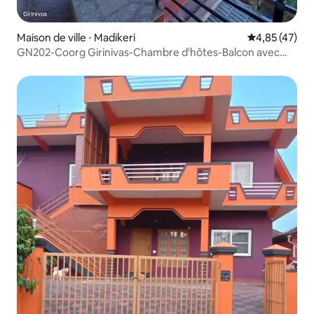
Maison de ville ⋅ Madikeri
Évaluation mo
4,85 (47)
GN202-Coorg Girinivas-Chambre d'hôtes-Balcon avec
vue.