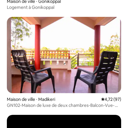
Maison de ville ⋅ Gonikoppal
Logement à Gonikoppal
Maison de ville ⋅ Madikeri
Évaluation mo
4,72 (97)
GN102-Maison de luxe de deux chambres-Balcon-Vue-
WI-FI