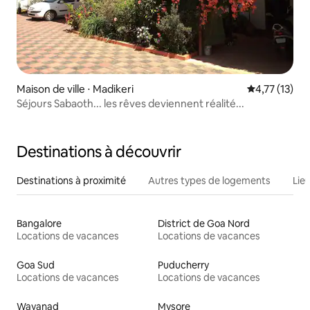
Maison de ville ⋅ Madikeri
Évaluation mo
4,77 (13)
Séjours Sabaoth... les rêves deviennent réalité...
Destinations à découvrir
Destinations à proximité
Autres types de logements
Lie
Bangalore
District de Goa Nord
Locations de vacances
Locations de vacances
Goa Sud
Puducherry
Locations de vacances
Locations de vacances
Wayanad
Mysore