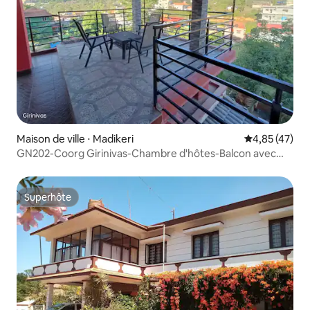
Maison de ville ⋅ Madikeri
Évaluation mo
4,85 (47)
GN202-Coorg Girinivas-Chambre d'hôtes-Balcon avec
vue.
Superhôte
Superhôte