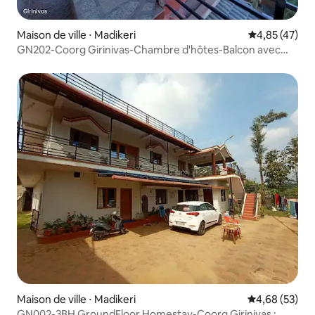
Maison de ville ⋅ Madikeri
Évaluation mo
4,85 (47)
GN202-Coorg Girinivas-Chambre d'hôtes-Balcon avec
vue.
Maison de ville ⋅ Madikeri
Évaluation mo
4,68 (53)
GN002-3BH GroundFloor Homestay-Coorg Girinivas :