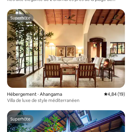
Weligama
Superhôte
Superhôte
Hébergement ⋅ Ahangama
Évaluation mo
4,84 (19)
Villa de luxe de style méditerranéen
Superhôte
Superhôte