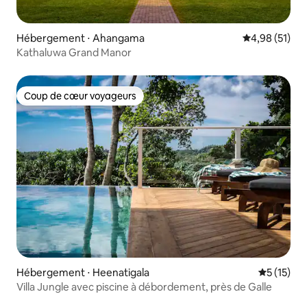
Hébergement ⋅ Ahangama
Évaluation mo
4,98 (51)
Kathaluwa Grand Manor
Coup de cœur voyageurs
Coup de cœur voyageurs
Hébergement ⋅ Heenatigala
Évaluation
5 (15)
Villa Jungle avec piscine à débordement, près de Galle