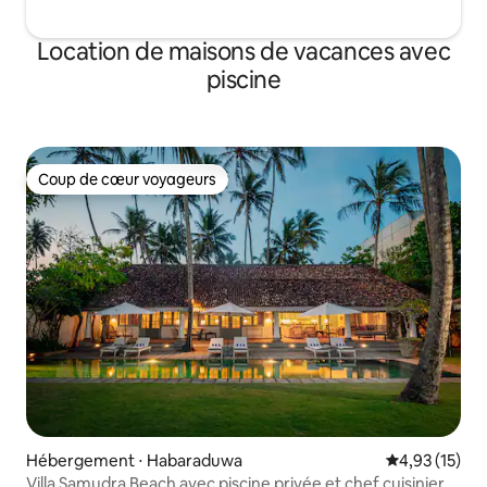
Location de maisons de vacances avec
piscine
Coup de cœur voyageurs
Coup de cœur voyageurs
Hébergement ⋅ Habaraduwa
Évaluation mo
4,93 (15)
Villa Samudra Beach avec piscine privée et chef cuisinier