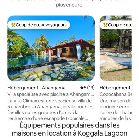
plus encore.
Coup de cœur voyageurs
Coup de cœur 
Coups de cœur voyageurs les plus appréciés
Coups de cœur vo
Hébergement ⋅ Ahangama
Évaluation moyenne sur la b
5 (13)
Hébergement
Villa spacieuse avec piscine à Ahangama
Cococabana Beach 
près de la plage de Kathaluwa
exclusive avec pis
La Villa Climax est une spacieuse villa de
Une maison de pl
5 chambres à Ahangama, idéale pour les
d'origine europée
familles ou les groupes d'amis à la
isolée de Thalara
recherche d'une escapade tropicale
minutes de la ville
Équipements populaires dans les
détendue. Dotée d'une piscine privée,
proposant un héb
d'un coin salon confortable et d'espaces
Parfait pour un c
maisons en location à Koggala Lagoon
repas intérieurs et extérieurs, la villa
principale et la 