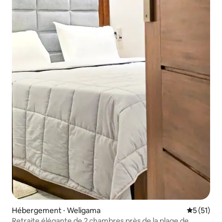
Hébergement ⋅ Weligama
Évaluation
5 (51)
Retraite élégante de 2 chambres près de la plage de