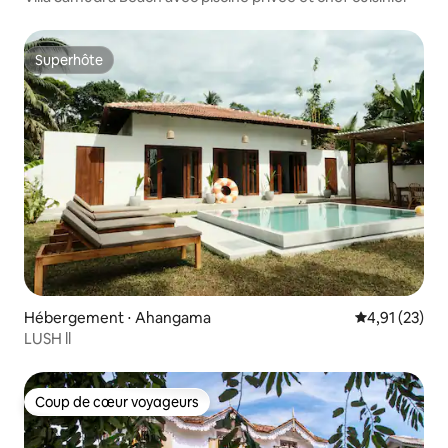
Superhôte
Superhôte
Hébergement ⋅ Ahangama
Évaluation mo
4,91 (23)
LUSH ll
Coup de cœur voyageurs
Coup de cœur voyageurs