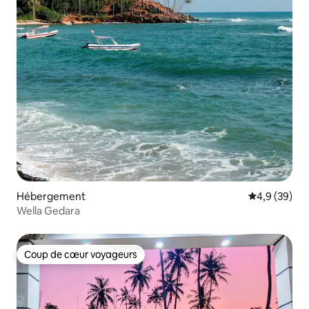
Hébergement
Évaluation m
4,9 (39)
Wella Gedara
Coup de cœur voyageurs
Coup de cœur voyageurs