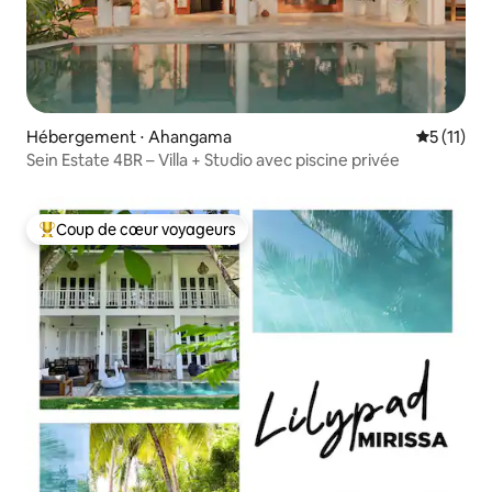
Hébergement ⋅ Ahangama
Évaluatio
5 (11)
Sein Estate 4BR – Villa + Studio avec piscine privée
Coup de cœur voyageurs
Coups de cœur voyageurs les plus appréciés