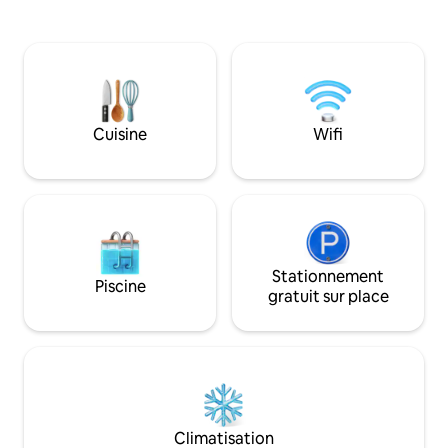
offre un vaste espace pour se détendre.
récemment rénovée
Toutes les chambres sont climatisées et
jumeaux pour 2 en
équipées des commodités essentielles
Décoré avec goût d
pour passer un séjour agréable. Situé à
sri-lankais avec u
seulement 400 mètres de la plage de
cuisine bien équip
Kathaluwa, les voyageurs peuvent
fibre optique de 1
facilement profiter du surf, de la
travaillent en ta
Cuisine
Wifi
plongée avec tuba et explorer le charme
numériques. Il n'y 
côtier animé d'Ahangama.
mais des ventilate
Stationnement
Piscine
gratuit sur place
Climatisation