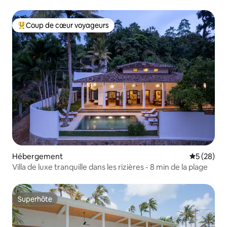
Coup de cœur voyageurs
Coups de cœur voyageurs les plus appréciés
Hébergement
Évaluation
5 (28)
Villa de luxe tranquille dans les rizières - 8 min de la plage
Superhôte
Superhôte