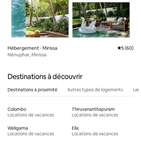
Hébergement ⋅ Mirissa
Évaluation
5 (60)
Nénuphar, Mirissa
Destinations à découvrir
Destinations à proximité
Autres types de logements
Lie
Colombo
Thiruvananthapuram
Locations de vacances
Locations de vacances
Weligama
Ella
Locations de vacances
Locations de vacances