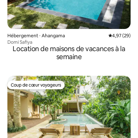
Hébergement ⋅ Ahangama
Évaluation mo
4,97 (29)
Domi Safiya
Location de maisons de vacances à la
semaine
Coup de cœur voyageurs
Coup de cœur voyageurs