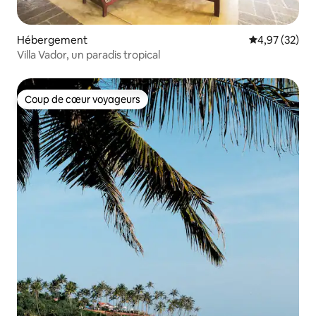
Hébergement
Évaluation mo
4,97 (32)
Villa Vador, un paradis tropical
Coup de cœur voyageurs
Coup de cœur voyageurs