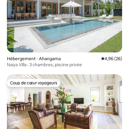
Hébergement ⋅ Ahangama
Évaluation mo
4,96 (26)
Naiya Villa : 3 chambres, piscine privée
Coup de cœur voyageurs
Coup de cœur voyageurs