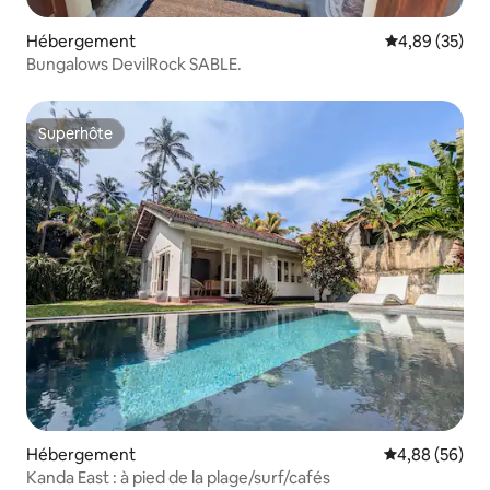
Hébergement
Évaluation mo
4,89 (35)
Bungalows DevilRock SABLE.
Superhôte
Superhôte
Hébergement
Évaluation mo
4,88 (56)
Kanda East : à pied de la plage/surf/cafés