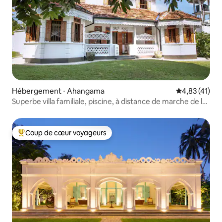
Hébergement ⋅ Ahangama
Évaluation mo
4,83 (41)
Superbe villa familiale, piscine, à distance de marche de la
plage
Coup de cœur voyageurs
Coups de cœur voyageurs les plus appréciés