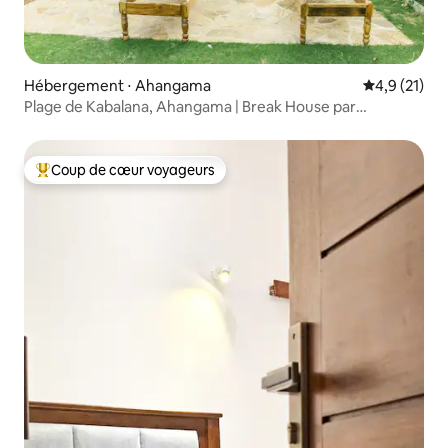
Hébergement ⋅ Ahangama
Évaluation m
4,9 (21)
Plage de Kabalana, Ahangama | Break House par
Unrushed
Coup de cœur voyageurs
Coups de cœur voyageurs les plus appréciés