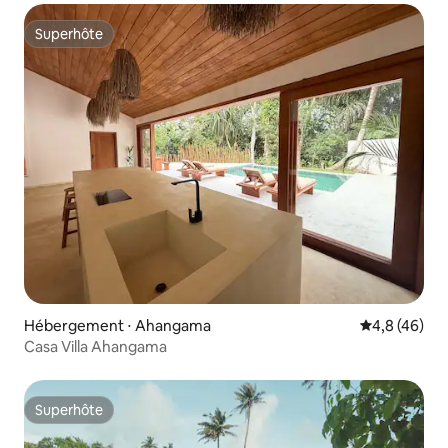
Superhôte
Superhôte
Hébergement ⋅ Ahangama
Évaluation m
4,8 (46)
Casa Villa Ahangama
Superhôte
Superhôte