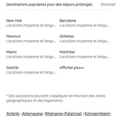
Destinations populaires pour des séjours prolongés
Destinati
New York
Barcelone
Locations moyenne et longue durée
Locations moyenne et longue durée
Florence
Athènes
Locations moyenne et longue durée
Locations moyenne et longue durée
Miami
Montréal
Locations moyenne et longue durée
Locations moyenne et longue durée
Seattle
Afficher plus
Locations moyenne et longue durée
* Des exclusions peuvent s'appliquer en fonction des zones
géographiques et des logements.
Airbnb
Allemagne
Rhénanie-Palatinat
Köngernheim