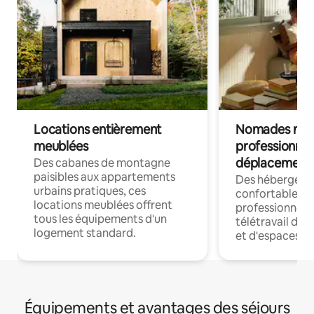
Locations entièrement
Nomades num
meublées
professionnel
déplacement
Des cabanes de montagne
paisibles aux appartements
Des hébergem
urbains pratiques, ces
confortables p
locations meublées offrent
professionnels
tous les équipements d'un
télétravail dis
logement standard.
et d'espaces de
Équipements et avantages des séjours