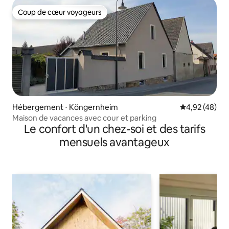
Coup de cœur voyageurs
Coup de cœur voyageurs
Hébergement ⋅ Köngernheim
Évaluation mo
4,92 (48)
Maison de vacances avec cour et parking
Le confort d'un chez-soi et des tarifs
mensuels avantageux