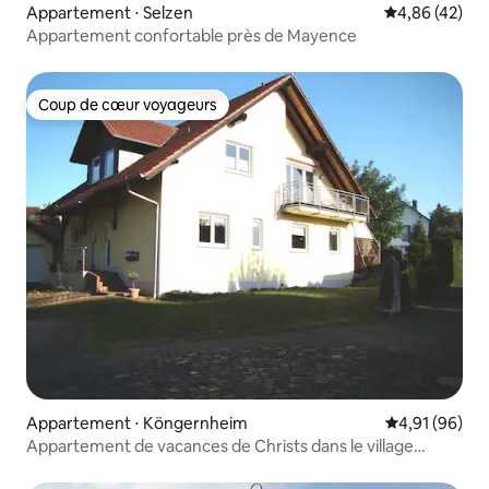
Appartement ⋅ Selzen
Évaluation mo
4,86 (42)
Appartement confortable près de Mayence
Coup de cœur voyageurs
Coup de cœur voyageurs
Appartement ⋅ Köngernheim
Évaluation mo
4,91 (96)
Appartement de vacances de Christs dans le village
viticole de Köngernheim