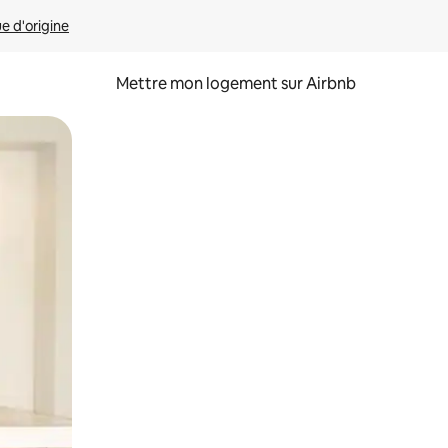
ue d'origine
Mettre mon logement sur Airbnb
sant glisser.