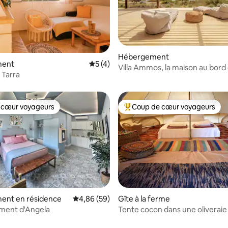
 la base de 101 commentaires : 4,95 sur 5
Hébergement
ment
Évaluation moyenne sur la base de 4 co
5 (4)
Villa Ammos, la maison au bord
 Tarra
 cœur voyageurs
Coup de cœur voyageurs
 cœur voyageurs
Coups de cœur voyageurs les p
 la base de 69 commentaires : 4,97 sur 5
ent en résidence
Évaluation moyenne sur la base de 59 commen
4,86 (59)
Gîte à la ferme
ment d'Angela
Tente cocon dans une oliveraie 
Skiaxtro