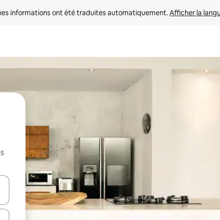
nes informations ont été traduites automatiquement. 
Afficher la lang
es
hes vers le haut et vers le bas pour les parcourir ou en appuyant et en fai