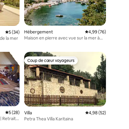
Hébergement
Évaluation moyenne su
4,99 (76)
Évaluation moyenne sur la base de 34 commentaires : 5 sur 5
5 (34)
mmentaires : 5 sur 5
Maison en pierre avec vue sur la mer à
 de la mer
Kardamyli.
Coup de cœur voyageurs
lus appréciés
Coup de cœur voyageurs
taires : 4,86 sur 5
Évaluation moyenne sur la base de 28 commentaires : 5 sur 5
5 (28)
Villa
Évaluation moyenne su
4,98 (52)
| Retraite
Petra Thea Villa Karitaina