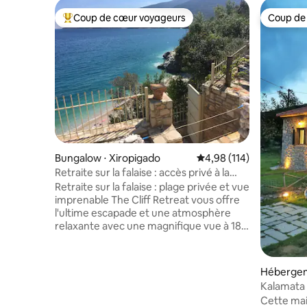
Coup de cœur voyageurs
Coup de
Coups de cœur voyageurs les plus appréciés
Coup de
Bungalow ⋅ Xiropigado
Évaluation moyenne sur
4,98 (114)
Retraite sur la falaise : accès privé à la
plage, vue sur la mer
Retraite sur la falaise : plage privée et vue
imprenable The Cliff Retreat vous offre
l'ultime escapade et une atmosphère
relaxante avec une magnifique vue à 180
degrés sur le golfe d'Argolique. Une
expérience complètement unique, faites
une promenade le long des marches
Héberge
sculptées en pierre à travers une entrée
Kalamata
privée vers une plage de galets d'eau
Mountain
Cette mais
bleu clair. Chaque pièce est conçue pour