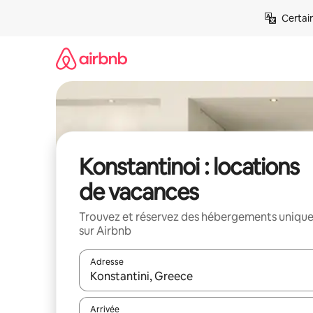
Aller
Certai
directement
au
contenu
Konstantinoi : locations
de vacances
Trouvez et réservez des hébergements uniqu
sur Airbnb
Adresse
Lorsque les résultats s'affichent, utilisez les flèc
Arrivée