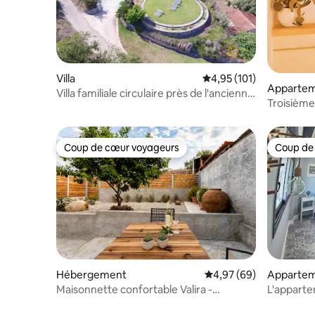
Villa
Évaluation moyenne sur
4,95 (101)
Apparte
Villa familiale circulaire près de l'ancienne
Troisième
Olympie et de la mer
Coup de cœur voyageurs
Coup de
Coup de cœur voyageurs
Coup de
Hébergement
Évaluation moyenne sur
4,97 (69)
Appartem
Maisonnette confortable Valira -
L'apparte
Escapade dans une ambiance relaxante