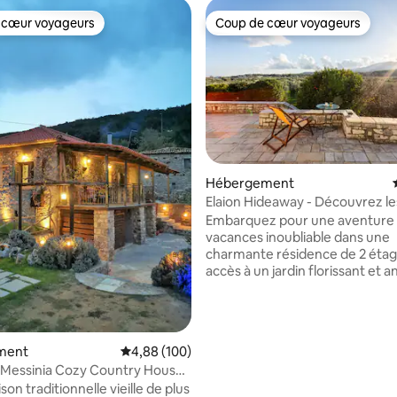
 cœur voyageurs
Coup de cœur voyageurs
 cœur voyageurs
Coup de cœur voyageurs
Hébergement
Elaion Hideaway - Découvrez le
 la base de 114 commentaires : 4,98 sur 5
de Petalidi
Embarquez pour une aventure
vacances inoubliable dans une
charmante résidence de 2 étag
accès à un jardin florissant et a
entouré d'oliviers, à seulement 
plage et à 2,5 km de Petalidi ! 
des trésors cachés le long du ri
dégustez la cuisine locale et pr
ment
Évaluation moyenne sur la base de 100 commen
4,88 (100)
l'atmosphère animée pour que
 Messinia Cozy Country House
séjour soit vraiment mémorable
 View
on traditionnelle vieille de plus
Une connexion Wi-Fi gratuite e