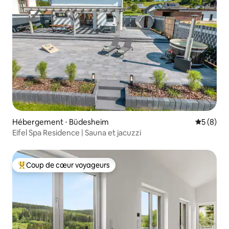
Hébergement ⋅ Büdesheim
Évaluatio
5 (8)
Eifel Spa Residence | Sauna et jacuzzi
Coup de cœur voyageurs
Coups de cœur voyageurs les plus appréciés