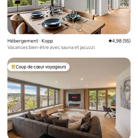
Hébergement ⋅ Kopp
Évaluation mo
4,98 (55)
Vacances bien-être avec sauna et jacuzzi
Coup de cœur voyageurs
Coups de cœur voyageurs les plus appréciés