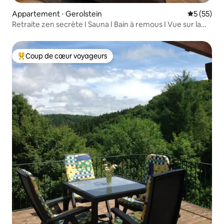
Appartement ⋅ Gerolstein
Évaluation
5 (55)
Retraite zen secrète I Sauna I Bain à remous I Vue sur la
ville
Coup de cœur voyageurs
Coups de cœur voyageurs les plus appréciés