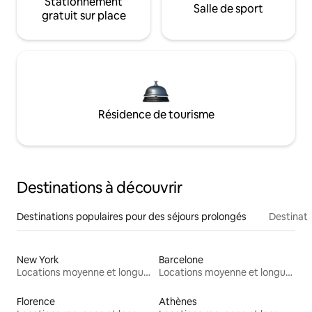
Stationnement
Salle de sport
gratuit sur place
Résidence de tourisme
Destinations à découvrir
Destinations populaires pour des séjours prolongés
Destinati
New York
Barcelone
Locations moyenne et longue durée
Locations moyenne et longue durée
Florence
Athènes