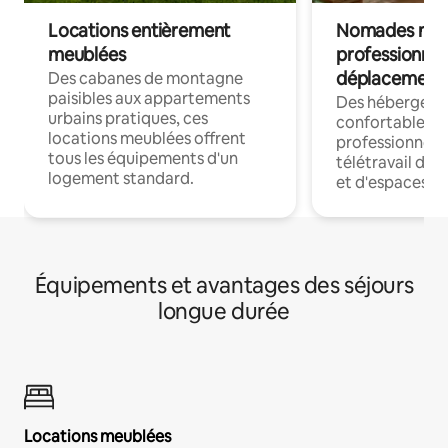
Locations entièrement
Nomades num
meublées
professionnel
déplacement
Des cabanes de montagne
paisibles aux appartements
Des hébergem
urbains pratiques, ces
confortables p
locations meublées offrent
professionnels
tous les équipements d'un
télétravail dis
logement standard.
et d'espaces de
Équipements et avantages des séjours
longue durée
Locations meublées