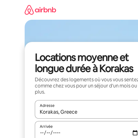
Aller
directement
au
contenu
Locations moyenne et
longue durée à Korakas
Découvrez des logements où vous vous sente
comme chez vous pour un séjour d'un mois ou
plus.
Adresse
Lorsque les résultats s'affichent, utilisez les flèc
Arrivée