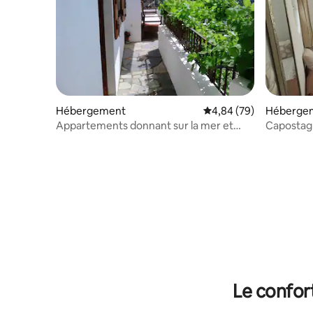
Hébergement
Évaluation moyenne sur
4,84 (79)
Héberge
Appartements donnant sur la mer et
Capostag
l'oliveraie
Le confor