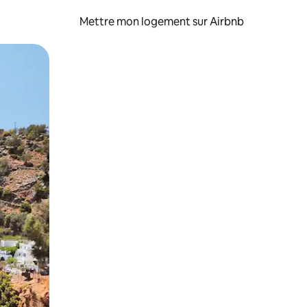
Mettre mon logement sur Airbnb
sant glisser.