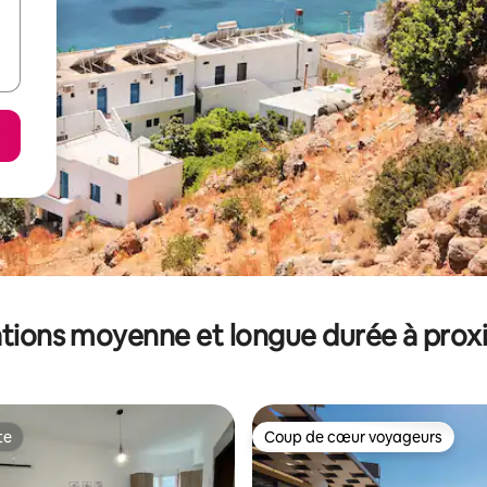
tions moyenne et longue durée à prox
te
Coup de cœur voyageurs
te
Coup de cœur voyageurs