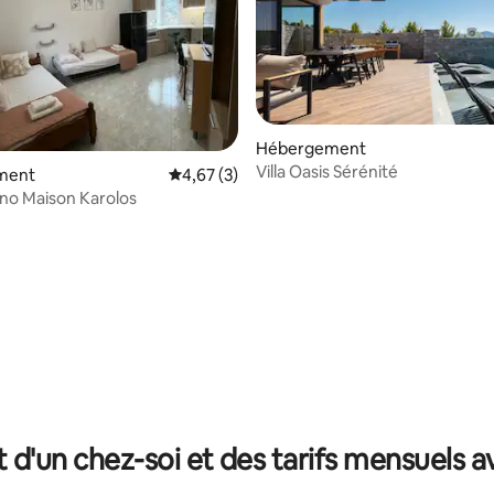
Hébergement
Villa Oasis Sérénité
 la base de 79 commentaires : 4,84 sur 5
ment
Évaluation moyenne sur la base de 3 comme
4,67 (3)
no Maison Karolos
t d'un chez-soi et des tarifs mensuels 