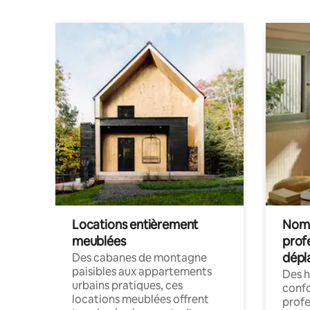
Locations entièrement
Noma
meublées
prof
dépl
Des cabanes de montagne
paisibles aux appartements
Des 
urbains pratiques, ces
confo
locations meublées offrent
profe