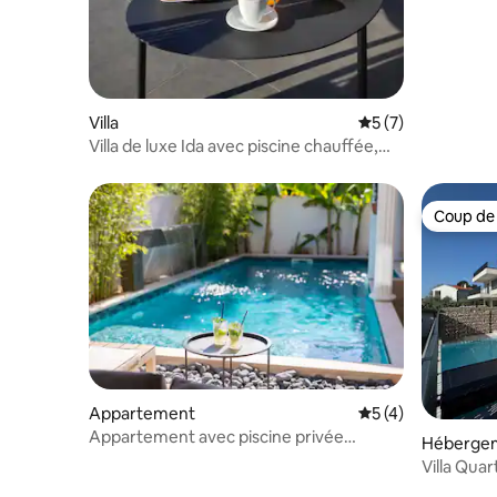
Villa
Évaluation moyenn
5 (7)
Villa de luxe Ida avec piscine chauffée,
spa et sauna
Coup de
Coup de
Appartement
Évaluation moyenn
5 (4)
Appartement avec piscine privée
Héberge
chauffée
Villa Quar