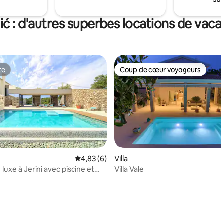
de bain juste à côté de la maiso
disposition.
ić : d'autres superbes locations de vac
te
Coup de cœur voyageurs
te
Coup de cœur voyageurs
Évaluation moyenne sur la base de 6 comme
4,83 (6)
Villa
luxe à Jerini avec piscine et
Villa Vale