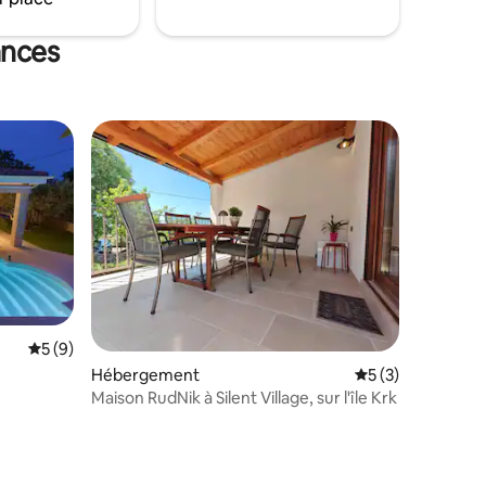
relaxantes ou pour les aventuriers.
n à votre
ances
ntaires : 4,83 sur 5
Évaluation moyenne sur la base de 9 commentaires : 5 sur 5
5 (9)
Hébergement
Évaluation moyenn
5 (3)
Maison RudNik à Silent Village, sur l'île Krk