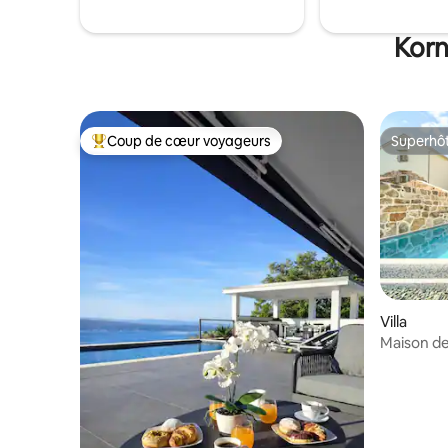
protection contre le soleil. Deux jardins
avec des légumes de saison sont à votre
Korn
disposition.
Coup de cœur voyageurs
Superhô
Coups de cœur voyageurs les plus appréciés
Superhô
Villa
Maison de 
bien-être