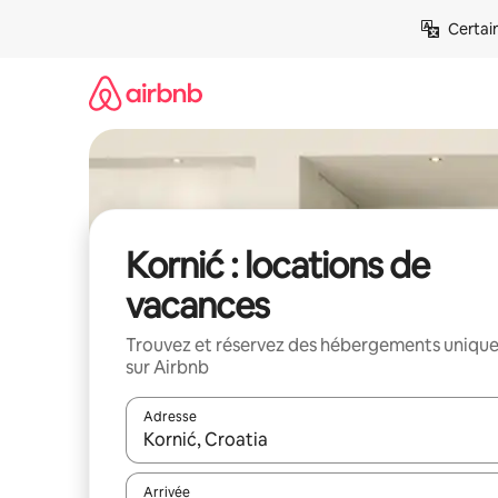
Aller
Certai
directement
au
contenu
Kornić : locations de
vacances
Trouvez et réservez des hébergements uniqu
sur Airbnb
Adresse
Lorsque les résultats s'affichent, utilisez les flèc
Arrivée