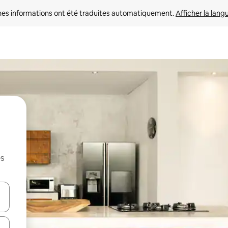
nes informations ont été traduites automatiquement. 
Afficher la lang
es
hes vers le haut et vers le bas pour les parcourir ou en appuyant et en fai