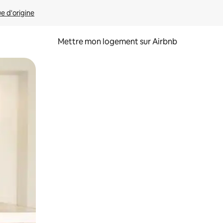
ue d'origine
Mettre mon logement sur Airbnb
sant glisser.