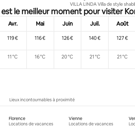
VILLA LINDA Villa de style shab
 est le meilleur moment pour visiter Kor
avec piscine sur l'île de Krk
Avr.
Mai
Juin
Juil.
Août
119 €
116 €
126 €
140 €
127 €
11 °C
16 °C
20 °C
21 °C
21 °C
Lieux incontournables à proximité
Florence
Vienne
Ve
Locations de vacances
Locations de vacances
Loc