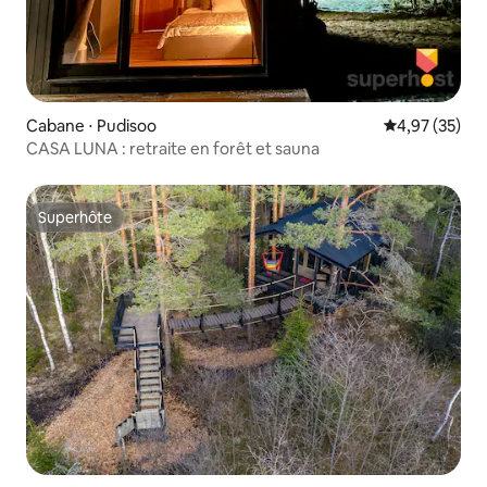
Cabane ⋅ Pudisoo
Évaluation mo
4,97 (35)
CASA LUNA : retraite en forêt et sauna
Superhôte
Superhôte