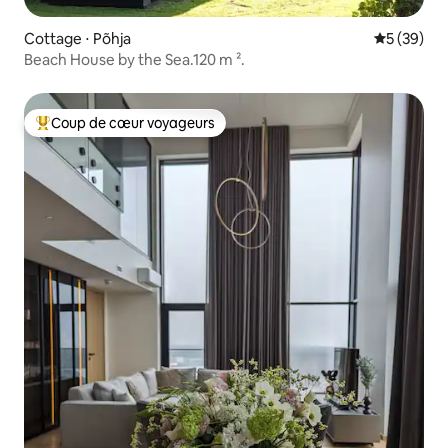
Cottage ⋅ Põhja
Évaluation
5 (39)
Beach House by the Sea.120 m ².
Coup de cœur voyageurs
Coups de cœur voyageurs les plus appréciés