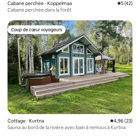
Cabane perchée ⋅ Koppelmaa
Évaluation
5 (42)
Cabane perchée dans la forêt
Coup de cœur voyageurs
Coup de cœur voyageurs
Cottage ⋅ Kurtna
Évaluation mo
4,96 (23)
Sauna au bord de la rivière avec bain à remous à Kurtna