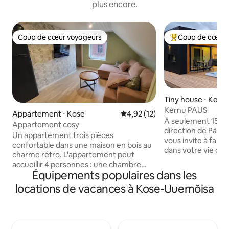
plus encore.
Coup de cœur voyageurs
Coup de cœur 
Coup de cœur voyageurs
Coups de cœur vo
Tiny house ⋅ Kern
Kernu PAUS
Appartement ⋅ Kose
Évaluation moyenne sur la base
4,92 (12)
À seulement 15 mi
Appartement cosy
direction de Pärnu
Un appartement trois pièces
vous invite à faire
confortable dans une maison en bois au
dans votre vie quo
charme rétro. L'appartement peut
d'une grande fenê
accueillir 4 personnes : une chambre
s'ouvrant sur une 
Équipements populaires dans les
dispose d'un lit double et l'autre de 2 lits
stores de sécurité
simples. L'appartement dispose d'une
locations de vacances à Kose-Uuemõisa
serrure intelligent
cuisine bien équipée avec de la vaisselle,
canapé-lit personn
une table à manger, une cafetière, un
cheminée à vapeur
lave-vaisselle, une cuisinière, un four, un
chauffage au sol, la
réfrigérateur et un congélateur. La salle
télévision Frame (