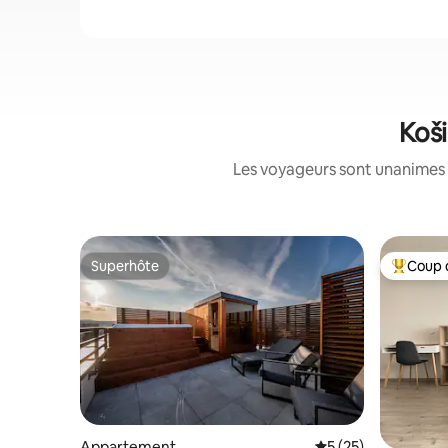
Koši
Les voyageurs sont unanimes 
Superhôte
Coup 
Superhôte
Coups de
Appartement
Évaluation moyenne
5 (25)