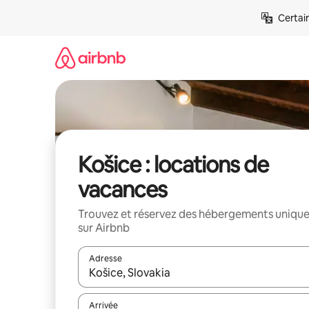
Aller
Certai
directement
au
contenu
Košice : locations de
vacances
Trouvez et réservez des hébergements uniqu
sur Airbnb
Adresse
Lorsque les résultats s'affichent, utilisez les flèc
Arrivée