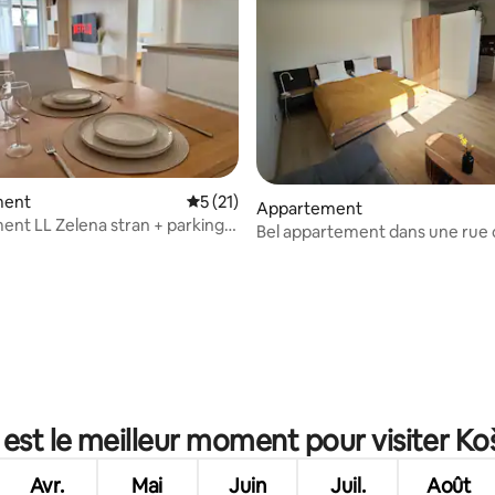
ment
Évaluation moyenne sur la base de 21 co
5 (21)
 la base de 75 commentaires : 4,99 sur 5
Appartement
nt LL Zelena stran + parking
Bel appartement dans une rue
est le meilleur moment pour visiter Ko
Avr.
Mai
Juin
Juil.
Août