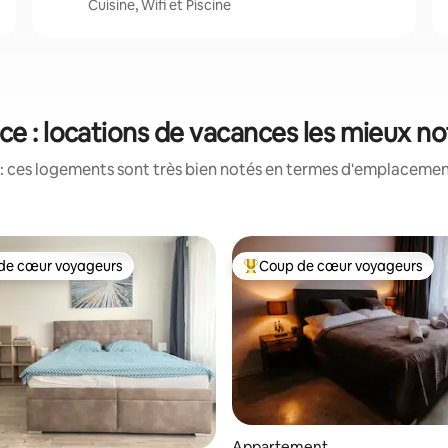
Cuisine, Wifi et Piscine
ce : locations de vacances les mieux n
: ces logements sont très bien notés en termes d'emplacement
de cœur voyageurs
Coup de cœur voyageurs
 cœur voyageurs les plus appréciés
Coups de cœur voyageurs les p
 sur la base de 25 commentaires : 5 sur 5
Appartement