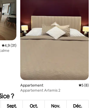
mmentaires : 5 sur 5
Évaluation moyenne sur la base de 31 commentaires : 4,9 sur 5
4,9 (31)
 calme
Appartement
Évaluation moyenn
5 (8)
Appartement Artemis 2
šice ?
Sept.
Oct.
Nov.
Déc.