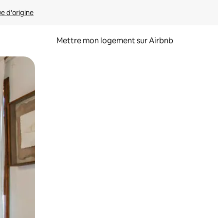
ue d'origine
Mettre mon logement sur Airbnb
sant glisser.