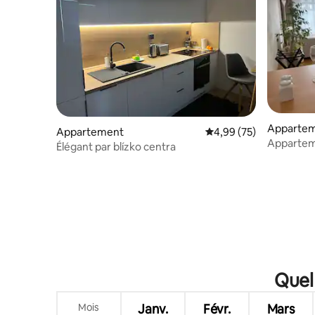
Apparte
Appartement
Évaluation moyenne sur
4,99 (75)
Apparteme
Élégant par blízko centra
privé
Quel 
Mois
Janv.
Févr.
Mars