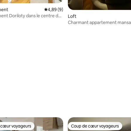
ment
Évaluation moyenne sur la base de 9 commen
4,89 (9)
nt Doriloty dans le centre de
Loft
Charmant appartement mansa
coupole ❤ à Kosice
 la base de 30 commentaires : 4,97 sur 5
 cœur voyageurs
Coup de cœur voyageurs
 cœur voyageurs
Coup de cœur voyageurs