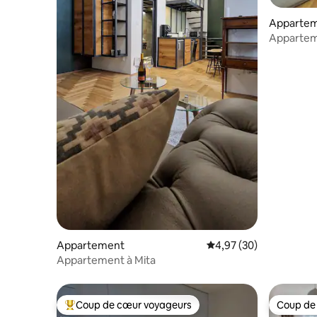
Apparte
Apparteme
Kosice
Appartement
Évaluation moyenne sur
4,97 (30)
Appartement à Mita
Coup de cœur voyageurs
Coup de
Coups de cœur voyageurs les plus appréciés
Coup de