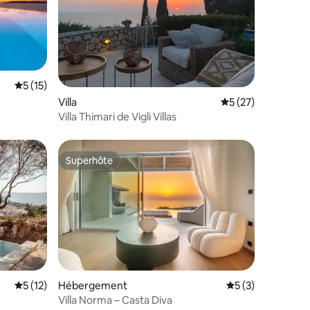
ntaires : 4,97 sur 5
Évaluation moyenne sur la base de 15 commentaires : 5 sur 5
5 (15)
Villa
Évaluation moyenne
5 (27)
Villa Thimari de Vigli Villas
Superhôte
Superhôte
mmentaires : 5 sur 5
Évaluation moyenne sur la base de 12 commentaires : 5 sur 5
5 (12)
Hébergement
Évaluation moyenn
5 (3)
Villa Norma – Casta Diva