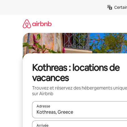
Aller
Certai
directement
au
contenu
Kothreas : locations de
vacances
Trouvez et réservez des hébergements uniqu
sur Airbnb
Adresse
Lorsque les résultats s'affichent, utilisez les flèc
Arrivée