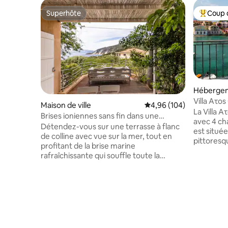
Superhôte
Coup 
Superhôte
Coups de
Héberge
Villa Aτo
Maison de ville
Évaluation moyenne sur 
4,96 (104)
La Villa A
Brises ioniennes sans fin dans une
avec 4 cha
maison sur l'île d'Ithaque
Détendez-vous sur une terrasse à flanc
est située
de colline avec vue sur la mer, tout en
pittores
profitant de la brise marine
Assos. Ass
rafraîchissante qui souffle toute la
incontour
journée. Le soir, l'air transporte le parfum
mélange 
du jasmin et du chèvrefeuille.
pittoresque
L'atmosphère sereine se poursuit à
la petite 
l'intérieur avec des plantes en pot, des
village es
meubles encastrés élégants et une
artistiqu
décoration de bon goût dans des tons
offrira u
terreux discrets. L'éclairage et d'autres
qui vaut le détour !