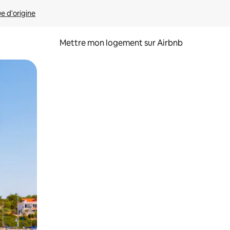
ue d'origine
Mettre mon logement sur Airbnb
sant glisser.