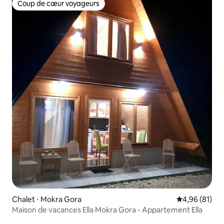
Coup de cœur voyageurs
Coup de cœur voyageurs
Chalet ⋅ Mokra Gora
Évaluation mo
4,96 (81)
Maison de vacances Ella Mokra Gora - Appartement Ella