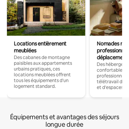
Locations entièrement
Nomades num
meublées
professionnel
déplacement
Des cabanes de montagne
paisibles aux appartements
Des hébergem
urbains pratiques, ces
confortables p
locations meublées offrent
professionnels
tous les équipements d'un
télétravail dis
logement standard.
et d'espaces de
Équipements et avantages des séjours
longue durée