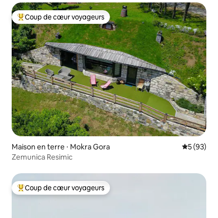
Coup de cœur voyageurs
Coups de cœur voyageurs les plus appréciés
Maison en terre ⋅ Mokra Gora
Évaluation
5 (93)
Zemunica Resimic
Coup de cœur voyageurs
Coups de cœur voyageurs les plus appréciés