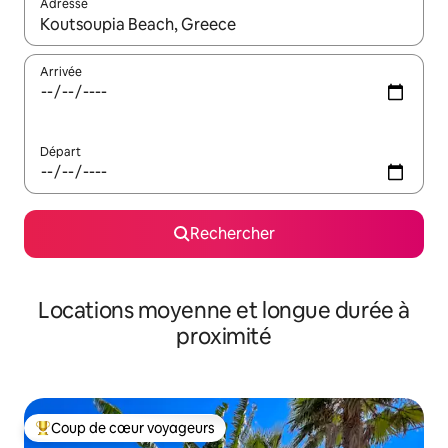
Adresse
Lorsque les résultats s'affichent, utilisez les flèches vers le hau
Arrivée
Départ
Rechercher
Locations moyenne et longue durée à
proximité
Coup de cœur voyageurs
Coups de cœur voyageurs les plus appréciés