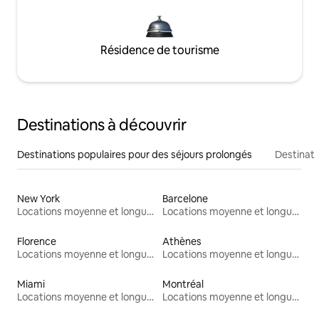
Résidence de tourisme
Destinations à découvrir
Destinations populaires pour des séjours prolongés
Destinati
New York
Barcelone
Locations moyenne et longue durée
Locations moyenne et longue durée
Florence
Athènes
Locations moyenne et longue durée
Locations moyenne et longue durée
Miami
Montréal
Locations moyenne et longue durée
Locations moyenne et longue durée