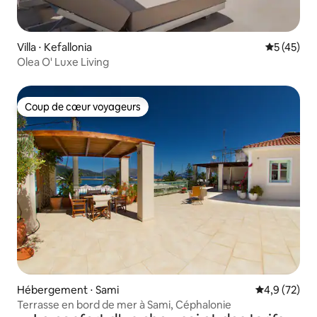
Villa ⋅ Kefallonia
Évaluation
5 (45)
Olea O' Luxe Living
Coup de cœur voyageurs
Coup de cœur voyageurs
Hébergement ⋅ Sami
Évaluation m
4,9 (72)
Terrasse en bord de mer à Sami, Céphalonie