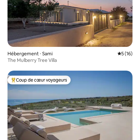
Hébergement ⋅ Sami
Évaluation
5 (16)
The Mulberry Tree Villa
Coup de cœur voyageurs
Coups de cœur voyageurs les plus appréciés