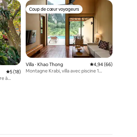
Coup de cœur voyageurs
lus appréciés
Coup de cœur voyageurs
Villa ⋅ Khao Thong
Évaluation moyenne su
4,94 (66)
Montagne Krabi, villa avec piscine 1
Évaluation moyenne sur la base de 18 commentaires : 5 sur 5
5 (18)
chambre
re à
mmentaires : 5 sur 5