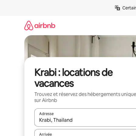
Aller
Certai
directement
au
contenu
Krabi : locations de
vacances
Trouvez et réservez des hébergements uniqu
sur Airbnb
Adresse
Lorsque les résultats s'affichent, utilisez les flèc
Arrivée