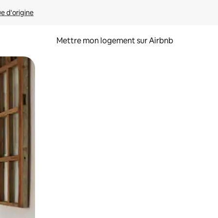
ue d'origine
Mettre mon logement sur Airbnb
sant glisser.