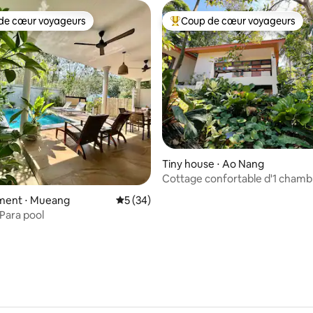
de cœur voyageurs
Coup de cœur voyageurs
 cœur voyageurs les plus appréciés
Coups de cœur voyageurs les p
 la base de 58 commentaires : 4,98 sur 5
Tiny house ⋅ Ao Nang
Cottage confortable d'1 chamb
Aonang par Simple House
ent ⋅ Mueang
Évaluation moyenne sur la base de 34 co
5 (34)
 Para pool