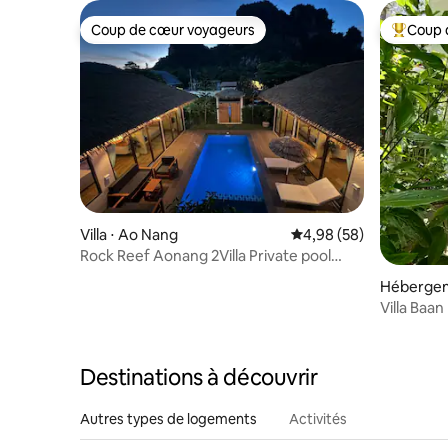
Coup de cœur voyageurs
Coup 
Coup de cœur voyageurs
Coups de
Villa ⋅ Ao Nang
Évaluation moyenne sur
4,98 (58)
Rock Reef Aonang 2Villa Private pool
Mount View
Hébergem
Villa Baan
Destinations à découvrir
Autres types de logements
Activités