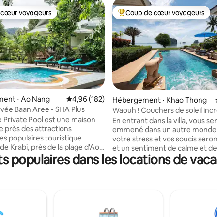
 cœur voyageurs
Coup de cœur voyageurs
 cœur voyageurs
Coups de cœur voyageurs les p
la base de 207 commentaires : 4,88 sur 5
ent ⋅ Ao Nang
Évaluation moyenne sur la base de 182 commen
4,96 (182)
Hébergement ⋅ Khao Thong
rivée Baan Aree - SHA Plus
Waouh ! Couchers de soleil inc
et vues imprenables sur la mer 
 Private Pool est une maison
En entrant dans la villa, vous se
e près des attractions
emmené dans un autre monde. Tou
opulaires touristique
votre stress et vos soucis seron
de Krabi, près de la plage d'Ao
et un sentiment de calme et de
 populaires dans les locations de vaca
res, plage de Klomg
tranquillité sera installé. Bienvenue à
 kilomètres, plage de
« Villa Jai Yen » - « Cool Heart » Profitez
à 4 kilomètres. Nous avons
de la vue, admirez le paysage e
ppareils ้électroménagers tels
détendez-vous dans cette oasis
tensiles de cuisine, la
La propriété est parfaitement
tion dans toutes les chambres
positionnée pour profiter plei
fiers
vos journées. De l'ombre le ma