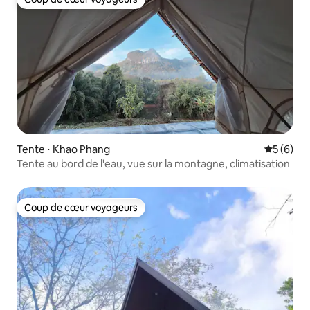
Coup de cœur voyageurs
Tente ⋅ Khao Phang
Évaluatio
5 (6)
Tente au bord de l'eau, vue sur la montagne, climatisation
Coup de cœur voyageurs
Coup de cœur voyageurs