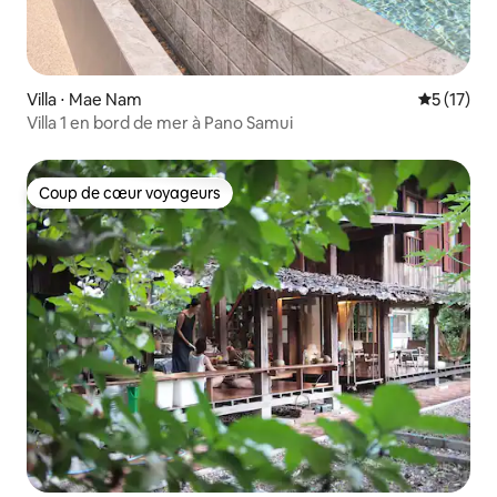
Villa ⋅ Mae Nam
Évaluation
5 (17)
Villa 1 en bord de mer à Pano Samui
Coup de cœur voyageurs
Coup de cœur voyageurs