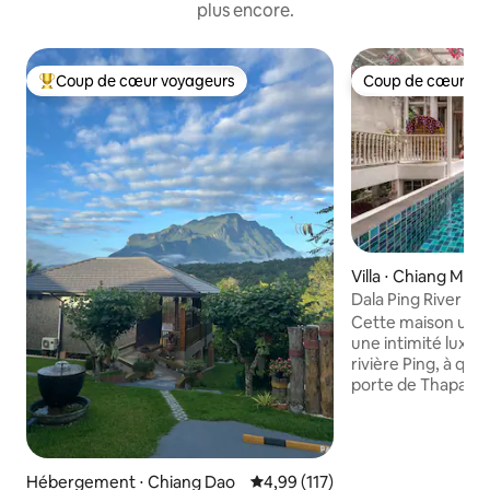
plus encore.
Coup de cœur voyageurs
Coup de cœur vo
Coups de cœur voyageurs les plus appréciés
Coup de cœur vo
Villa ⋅ Chiang Mai
Dala Ping River H
Cette maison uniq
une intimité luxuri
rivière Ping, à qu
porte de Thapae, 
commerciaux et de
Nimmanhaemin. Il y a deux chambres
avec salle de bains
extérieures couver
Hébergement ⋅ Chiang Dao
Évaluation moyenne sur la base 
4,99 (117)
C'est une escapade