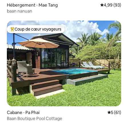
Hébergement ⋅ Mae Tang
Évaluation mo
4,99 (93)
baan nanuan
Coup de cœur voyageurs
Coups de cœur voyageurs les plus appréciés
Cabane ⋅ Pa Phai
Évaluation
5 (61)
Baan Boutique Pool Cottage