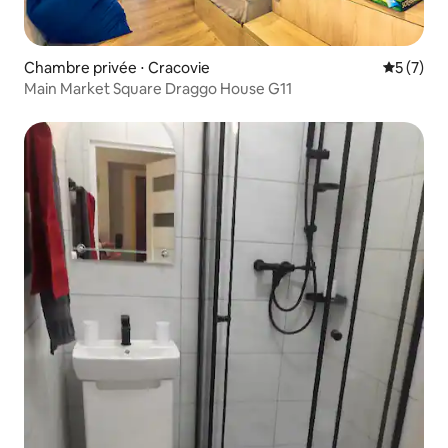
Chambre privée ⋅ Cracovie
Évaluatio
5 (7)
Main Market Square Draggo House G11