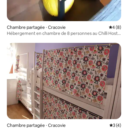
Chambre partagée ⋅ Cracovie
Évaluatio
4 (8)
Hébergement en chambre de 8 personnes au Chilli Hostel
(lit)
Chambre partagée ⋅ Cracovie
Évaluatio
3 (4)