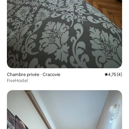
Chambre privée ⋅ Cracovie
Évaluation m
4,75 (4)
FiveHostel