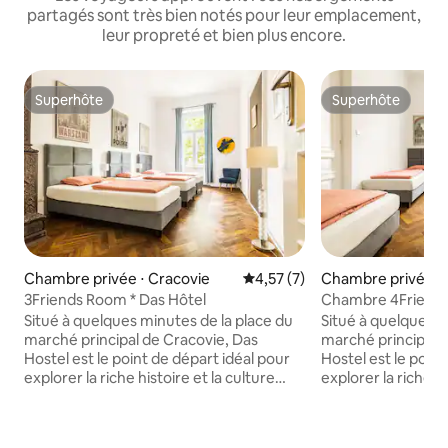
partagés sont très bien notés pour leur emplacement,
leur propreté et bien plus encore.
Superhôte
Superhôte
Superhôte
Superhôte
Chambre privée ⋅ Cracovie
Évaluation moyenne sur la bas
4,57 (7)
Chambre privée ⋅ 
3Friends Room * Das Hôtel
Chambre 4Friends 
Situé à quelques minutes de la place du
Situé à quelques m
marché principal de Cracovie, Das
marché principal 
Hostel est le point de départ idéal pour
Hostel est le point
explorer la riche histoire et la culture
explorer la riche hi
dynamique de la ville. Nos chambres
dynamique de la v
confortables et colorées, équipées de
confortables et c
salles de bains partagées, offrent un
salles de bains pa