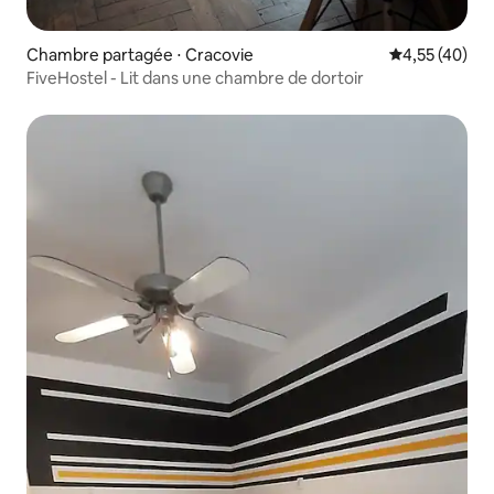
Chambre partagée ⋅ Cracovie
Évaluation mo
4,55 (40)
FiveHostel - Lit dans une chambre de dortoir