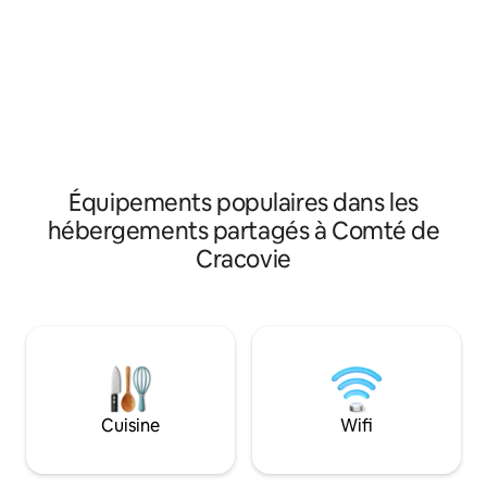
séjour décontracté et économique pour
séjour décontrac
les voyageurs de tous les horizons. Nous
les voyageurs de t
sommes fiers de créer une atmosphère
sommes fiers de 
chaleureuse et conviviale, et notre
chaleureuse et con
équipe de réception dédiée est toujours
équipe de récepti
là pour vous aider avec des conseils
là pour vous aider
locaux, des recommandations et tout ce
locaux, des recom
dont vous pourriez avoir besoin pendant
dont vous pourrie
votre séjour.
votre séjour.
Équipements populaires dans les
hébergements partagés à Comté de
Cracovie
Cuisine
Wifi