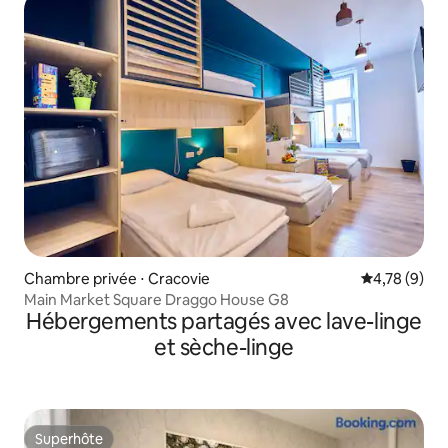
Chambre privée ⋅ Cracovie
Évaluation m
4,78 (9)
Main Market Square Draggo House G8
Hébergements partagés avec lave-linge
et sèche-linge
Superhôte
Superhôte