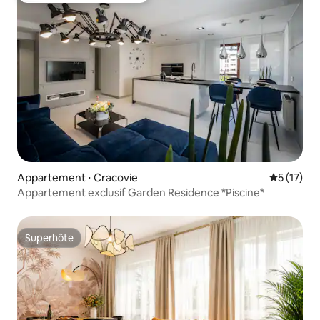
Appartement ⋅ Cracovie
Évaluation
5 (17)
Appartement exclusif Garden Residence *Piscine*
Superhôte
Superhôte