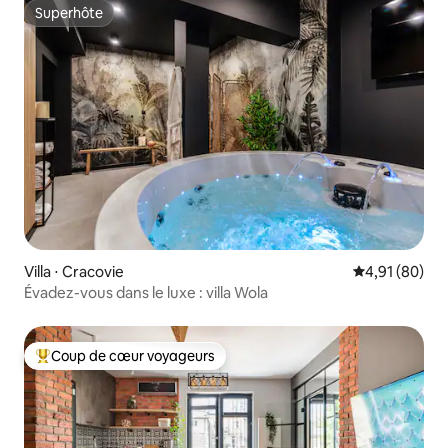
Superhôte
Superhôte
Villa ⋅ Cracovie
Évaluation mo
4,91 (80)
Évadez-vous dans le luxe : villa Wola
Coup de cœur voyageurs
Coups de cœur voyageurs les plus appréciés