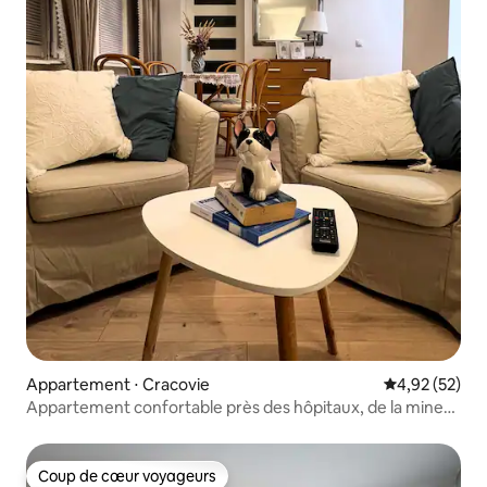
Appartement ⋅ Cracovie
Évaluation mo
4,92 (52)
Appartement confortable près des hôpitaux, de la mine
de sel
Coup de cœur voyageurs
Coup de cœur voyageurs