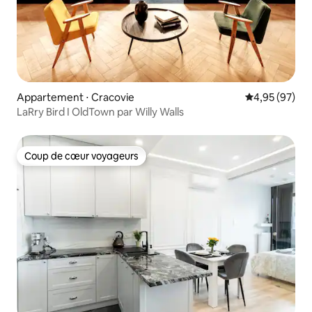
Appartement ⋅ Cracovie
Évaluation mo
4,95 (97)
LaRry Bird I OldTown par Willy Walls
Coup de cœur voyageurs
Coup de cœur voyageurs