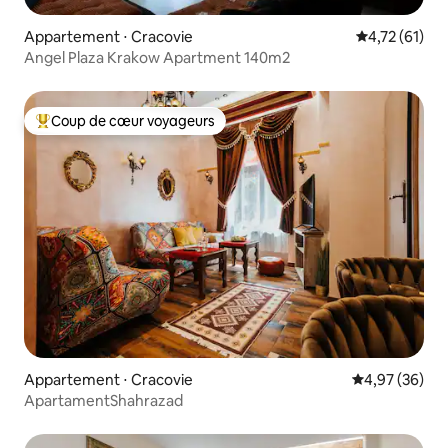
Appartement ⋅ Cracovie
Évaluation mo
4,72 (61)
Angel Plaza Krakow Apartment 140m2
Coup de cœur voyageurs
Coups de cœur voyageurs les plus appréciés
Appartement ⋅ Cracovie
Évaluation mo
4,97 (36)
ApartamentShahrazad