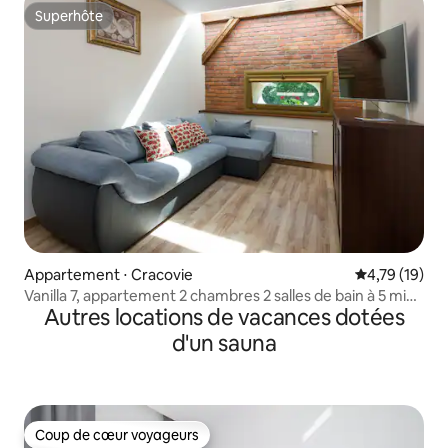
Superhôte
Superhôte
Appartement ⋅ Cracovie
Évaluation mo
4,79 (19)
Vanilla 7, appartement 2 chambres 2 salles de bain à 5 min
Autres locations de vacances dotées
de la place principale
d'un sauna
Coup de cœur voyageurs
Coup de cœur voyageurs