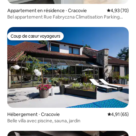
Appartement en résidence ⋅ Cracovie
Évaluation mo
4,93 (70)
Bel appartement Rue Fabryczna Climatisation Parking
gratuit
Coup de cœur voyageurs
Coup de cœur voyageurs
Hébergement ⋅ Cracovie
Évaluation mo
4,91 (65)
Belle villa avec piscine, sauna, jardin