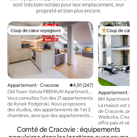
sont très bien notées pour leur emplacement, leur
propreté et bien plus encore.
Coup de cœur voyageurs
Coup de cœur 
Coup de cœur voyageurs
Coups de cœur vo
Appartement ⋅ Cracovie
Évaluation moyenne sur la base 
4,91 (247)
Old Town Vistula PREMIUM Apartments
Appartement ⋅ Cr
**** - 85 m2
Vous consultez l'un des 21 appartements
BM Apartments
de Rynek Podgórski. Nous proposons
La maison est situ
des studios, des appartements de 1 et 2
de Cracovie, près 
chambres, ainsi que des appartements
Wieliczka. C'est u
spacieux de plus de 80 m² avec sauna
offre paix et sécu
privé, certains disposant également d'un
Comté de Cracovie : équipements
moderne fait part
jacuzzi. Chaque appartement comprend
deux étages. Il s'