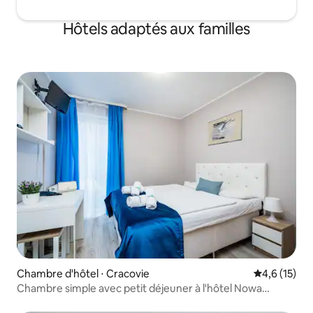
excellent choix pour les voyageurs
intéressés par les restaurants, la
Hôtels adaptés aux familles
nourriture et l'histoire.
Chambre d'hôtel ⋅ Cracovie
Évaluation m
4,6 (15)
Chambre simple avec petit déjeuner à l'hôtel Nowa
Panorama