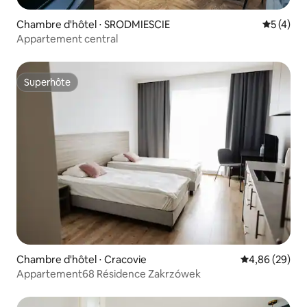
Chambre d'hôtel ⋅ SRODMIESCIE
Évaluatio
5 (4)
Appartement central
Superhôte
Superhôte
Chambre d'hôtel ⋅ Cracovie
Évaluation mo
4,86 (29)
Appartement68 Résidence Zakrzówek