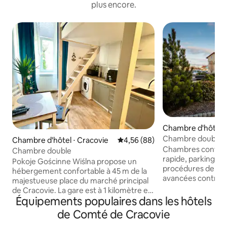
plus encore.
Chambre d'hôtel ⋅
Chambre double 
Chambre d'hôtel ⋅ Cracovie
Évaluation moyenne sur la base
4,56 (88)
confortable
Chambres conforta
Chambre double
rapide, parking pri
Pokoje Gościnne Wiślna propose un
procédures de sécu
hébergement confortable à 45 m de la
avancées contre le
majestueuse place du marché principal
chambres et tous 
de Cracovie. La gare est à 1 kilomètre et,
sont ionisés et o
Équipements populaires dans les hôtels
en cas de réservations de plus de 3 nuits,
pratique, le centre
une prise en charge gratuite depuis
de Comté de Cracovie
de la mine de sel e
l'aéroport peut être organisée. Avec une
des diplômes, des a