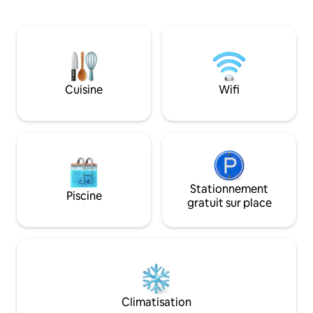
gamme de chambres confortables, avec
parc, du lac, des c
salle de bains privative pour 2, 3 et 4
piscine sont à pro
personnes, toutes équipées d'une
Chaque chambre di
télévision et d'un réfrigérateur, Pokoje
bienvenue, d'un se
Gościnne Wiślna peut répondre à vos
café, d'un réfrigér
besoins individuels. Un petit
bain privée avec de
appartement indépendant avec cuisine
Cuisine
Wifi
et lecteur DVD est également à votre
disposition. Tous les logements sont
accessibles par un escalier extérieur en
colimaçon. Après une journée bien
remplie de visites – et avant une soirée
encore plus chargée, vous pourrez
profiter de l'accès gratuit à Internet
pour laisser une ligne à vos proches.
Stationnement
Piscine
Situé au centre de la vieille ville, Pokoje
gratuit sur place
Gościnne Wiślna se trouve à quelques
pas de pratiquement toutes les
attractions majeures de cette belle ville.
Les propriétaires ont hâte de partager
leurs connaissances de la région avec
vous. Leurs conseils et suggestions vous
aideront à rendre votre séjour le plus
Climatisation
agréable possible. La vieille ville est un