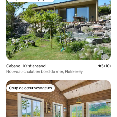
Coup de cœur voyageurs
Cabane ⋅ Kristiansand
Évaluation
5 (10)
Nouveau chalet en bord de mer, Flekkerøy
Coup de cœur voyageurs
Coup de cœur voyageurs