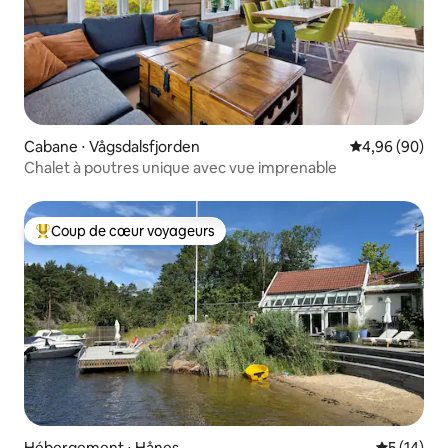
Cabane ⋅ Vågsdalsfjorden
Évaluation mo
4,96 (90)
Chalet à poutres unique avec vue imprenable
Coup de cœur voyageurs
Coups de cœur voyageurs les plus appréciés
Hébergement ⋅ Hånes
Évaluation
5 (14)