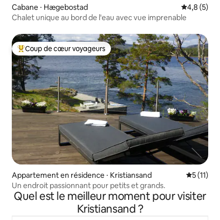
Cabane ⋅ Hægebostad
Évaluation 
4,8 (5)
Chalet unique au bord de l'eau avec vue imprenable
Coup de cœur voyageurs
Coups de cœur voyageurs les plus appréciés
Appartement en résidence ⋅ Kristiansand
Évaluatio
5 (11)
Un endroit passionnant pour petits et grands.
Quel est le meilleur moment pour visiter
Kristiansand ?