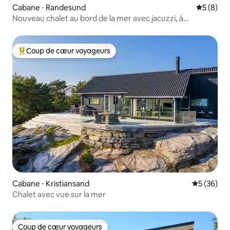
Cabane ⋅ Randesund
Évaluatio
5 (8)
Nouveau chalet au bord de la mer avec jacuzzi, à
15 minutes du zoo
Coup de cœur voyageurs
Coups de cœur voyageurs les plus appréciés
Cabane ⋅ Kristiansand
Évaluation
5 (36)
Chalet avec vue sur la mer
Coup de cœur voyageurs