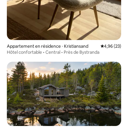
Appartement en résidence ⋅ Kristiansand
Évaluation mo
4,96 (23)
Hôtel confortable • Central • Près de Bystranda