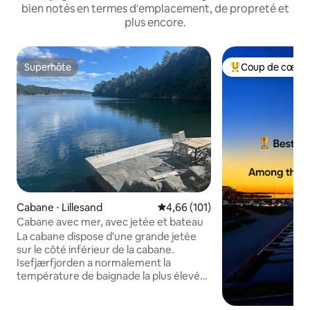
bien notés en termes d'emplacement, de propreté et
plus encore.
Superhôte
Coup de cœur 
Superhôte
Coups de cœur vo
Cabane ⋅ Lillesand
Évaluation moyenne sur la base 
4,66 (101)
Cabane avec mer, avec jetée et bateau
La cabane dispose d'une grande jetée
sur le côté inférieur de la cabane.
Isefjærfjorden a normalement la
température de baignade la plus élevée
de la mer/Norvège (radio de voyage). À
courte distance du zoo, 15 km. La