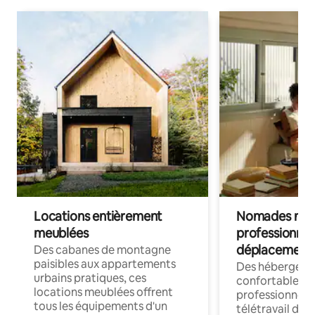
Locations entièrement
Nomades num
meublées
professionnel
déplacement
Des cabanes de montagne
paisibles aux appartements
Des hébergem
urbains pratiques, ces
confortables p
locations meublées offrent
professionnels
tous les équipements d'un
télétravail dis