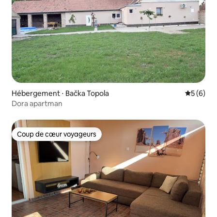
Hébergement ⋅ Bačka Topola
Évaluatio
5 (6)
Dora apartman
Coup de cœur voyageurs
Coup de cœur voyageurs