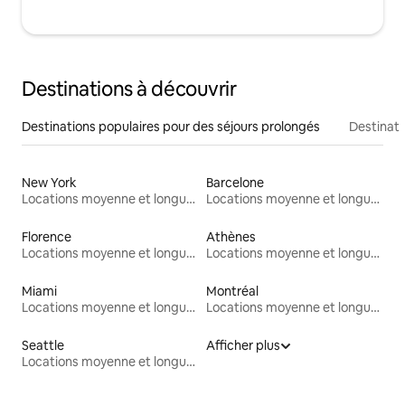
Destinations à découvrir
Destinations populaires pour des séjours prolongés
Destinati
New York
Barcelone
Locations moyenne et longue durée
Locations moyenne et longue durée
Florence
Athènes
Locations moyenne et longue durée
Locations moyenne et longue durée
Miami
Montréal
Locations moyenne et longue durée
Locations moyenne et longue durée
Seattle
Afficher plus
Locations moyenne et longue durée