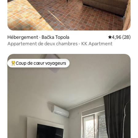
Hébergement ⋅ Bačka Topola
Évaluation mo
4,96 (28)
Appartement de deux chambres - KK Apartment
Coup de cœur voyageurs
Coups de cœur voyageurs les plus appréciés