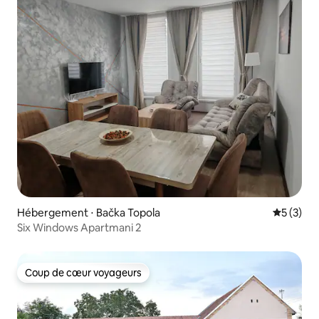
Hébergement ⋅ Bačka Topola
Évaluatio
5 (3)
Six Windows Apartmani 2
Coup de cœur voyageurs
Coup de cœur voyageurs