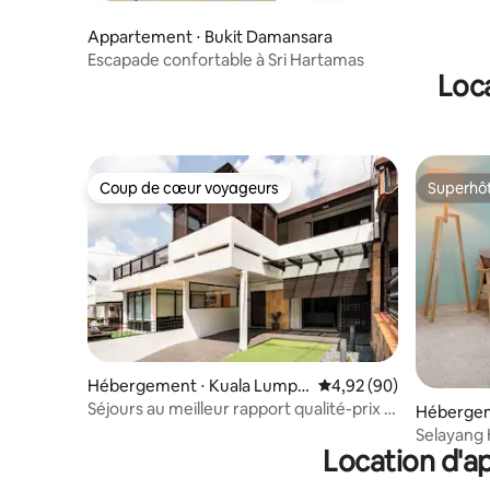
Appartement ⋅ Bukit Damansara
Escapade confortable à Sri Hartamas
Loca
Coup de cœur voyageurs
Superhô
Coup de cœur voyageurs
Superhô
Hébergement ⋅ Kuala Lumpu
Évaluation moyenne sur
4,92 (90)
r
Séjours au meilleur rapport qualité-prix |
Hébergem
Atterri 2 400 pieds carrés | 2 km de KL
Selayang
Location d'a
8 personn