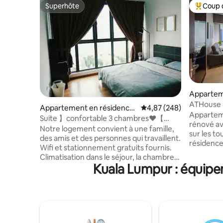
Superhôte
Coup 
Superhôte
Coups de
Appartem
Kampung
ATHouse
Appartement en résidence
Évaluation moyenne sur 
4,87 (248)
Apparteme
⋅ Seri Kembangan
Suite 】confortable 3 chambres❤️【
rénové av
AMERIN avec Wi-Fi 〖Mines/C180/UPM〗
Notre logement convient à une famille,
sur les t
des amis et des personnes qui travaillent.
résidence
Wifi et stationnement gratuits fournis.
étincelan
Climatisation dans le séjour, la chambre
avec des 
Kuala Lumpur : équipem
principale et la chambre moyenne.
divertiss
Ventilateur dans la 3e chambre. Centre
votre porte. Situé à moins de 3
commercial en dessous de
des tours
l'appartement. McDonalds, Burger King,
ferroviai
Korean CU Store, 7-11, restaurants
minutes à pied. Situé au 
occidentaux et locaux, Watsons,
ville de K