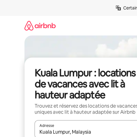
Aller
Certai
directement
au
contenu
Kuala Lumpur : locations
de vacances avec lit à
hauteur adaptée
Trouvez et réservez des locations de vacance
uniques avec lit à hauteur adaptée sur Airbnb
Adresse
Lorsque les résultats s'affichent, utilisez les flèc