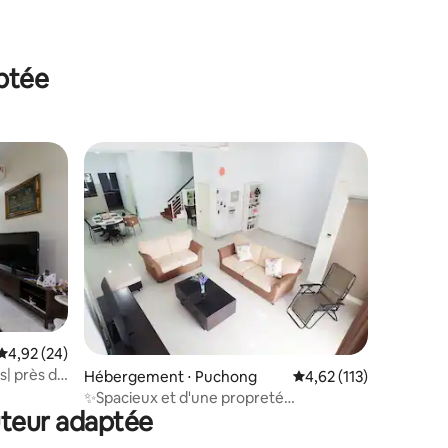
aptée
Évaluation moyenne sur la base de 24 commentaires : 4,92 sur 5
4,92 (24)
s| près de
ntaires : 4,87 sur 5
Hébergement ⋅ Puchong
Évaluation moyenne sur
4,62 (113)
✨Spacieux et d'une propreté
uteur adaptée
irréprochable @ Puchong Hub - Puteri 6