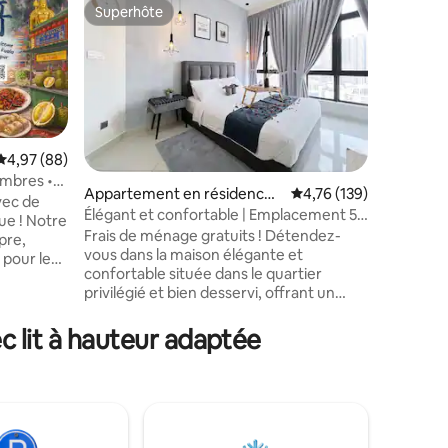
Appartem
Superhôte
Coup de
lus appréciés
Superhôte
Coup de
Kuala Lu
3B2WC/Wi
équipée
适合远程
游 ，网速快
télétrava
famille, v
pratique 住宿两个星期以上免费打扫卫生
一个星期一次 
2 semaine
Évaluation moyenne sur la base de 88 commentaires : 4,97 sur 5
4,97 (88)
semaine 3 间舒适的卧室都有空调，书桌和
ambres •
taires : 4,98 sur 5
Appartement en résidence ⋅
Évaluation moyenne sur
4,76 (139)
高级床垫 To
r
vec de
Kuala Lumpur
Élégant et confortable | Emplacement 5s,
climatisa
nue ! Notre
Netflix, piscine + salle de sport 1
Frais de ménage gratuits ! Détendez-
齐全的厨
pre,
vous dans la maison élégante et
施 ，露台 e
 pour les
confortable située dans le quartier
équipemen
iction de
privilégié et bien desservi, offrant un
balcon 徒步可抵达NSK超市， ，餐馆，便
s obtenez
accès facile à tout ce que Kuala Lumpur a
利店 À dis
 qu'il
à offrir. Visitez le centre-ville animé
supermarc
c lit à hauteur adaptée
 votre
facilement, en voiture ou en sautant sur
5-10
lcon :
le MRT qui est à seulement 4 minutes de
门景点，各所大
ala Lumpur
la copropriété. Un mélange parfait de
de la sta
ut aussi
confort de luxe et une riche liste
de KLCC,
 ▪ 🚶
d'équipements sont là pour répondre à
la cuisine
tous vos besoins. ✔ Centre-ville de ✔ 2