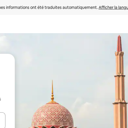
nes informations ont été traduites automatiquement. 
Afficher la lang
s
hes vers le haut et vers le bas pour les parcourir ou en appuyant et en fai