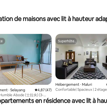
tion de maisons avec lit à hauteur ad
te
Superhôte
te
Superhôte
 la base de 90 commentaires : 4,92 sur 5
Hébergement ⋅ Maluri
Confortable| Spacieux | 2 étage
ent ⋅ Selayang
Évaluation moyenne sur la base de 47 comme
4,87 (47)
KLCC| WIFI 100 Mbit/s
 Humble Abode (士拉央) (3-
ppartements en résidence avec lit à ha
es) (avec wifi)