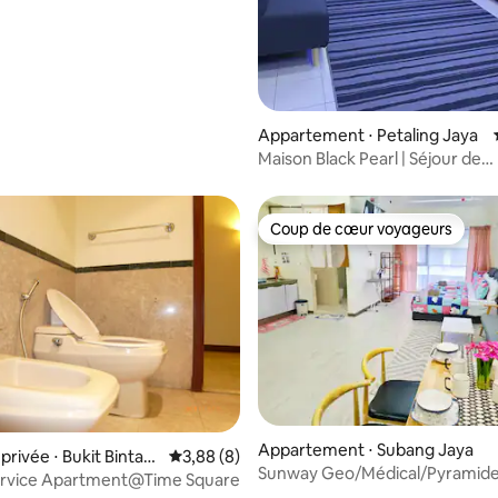
Appartement ⋅ Petaling Jaya
Maison Black Pearl | Séjour de
3 chambres au sommet d'une co
Kota Damansara
Coup de cœur voyageurs
Coup de cœur voyageurs
Appartement ⋅ Subang Jaya
rivée ⋅ Bukit Bintan
Évaluation moyenne sur la base de 8 comme
3,88 (8)
Sunway Geo/Médical/Pyramid
ervice Apartment@Time Square
#6