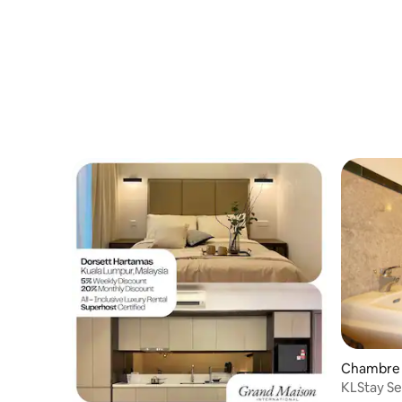
Chambre p
g
KLStay S