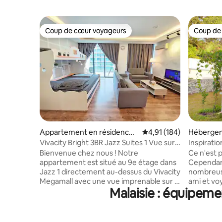
Coup de cœur voyageurs
Coup de
Coup de cœur voyageurs
Coup de
Appartement en résidence ⋅
Évaluation moyenne sur
4,91 (184)
Hébergem
Kuching
Vivacity Bright 3BR Jazz Suites 1 Vue sur
Inspiration de
la piscine 94
rassembl
Bienvenue chez nous ! Notre
Ce n'est p
appartement est situé au 9e étage dans
Cependan
Jazz 1 directement au-dessus du Vivacity
nombreuse
Megamall avec une vue imprenable sur la
ami et vo
Malaisie : équipeme
piscine. Nous pouvons accueillir
de confort
confortablement jusqu'à 7 personnes
endroit d
dans ce logement, que ce soit des
peut-être
couples, pour des vacances en famille ou
espérons-le, 