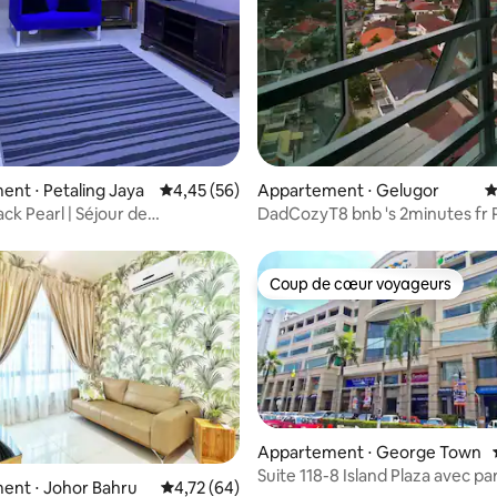
nt ⋅ Petaling Jaya
Évaluation moyenne sur la base de 56 commen
4,45 (56)
Appartement ⋅ Gelugor
É
ck Pearl | Séjour de
DadCozyT8 bnb 's 2minutes fr 
s au sommet d'une colline à
Bridge↨nextUSM Home
ansara
Coup de cœur voyageurs
Coup de cœur voyageurs
Appartement ⋅ George Town
Suite 118-8 Island Plaza avec pa
ent ⋅ Johor Bahru
Évaluation moyenne sur la base de 64 comme
4,72 (64)