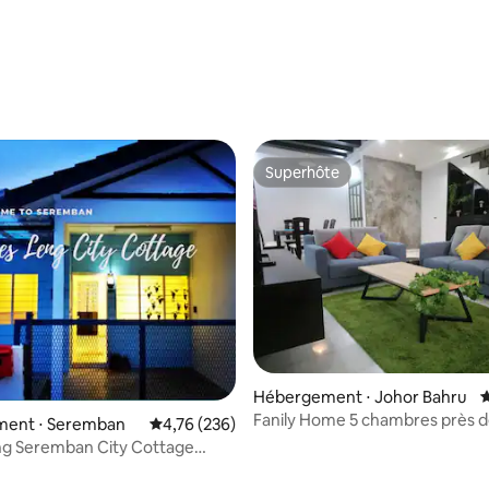
 sur la base de 16 commentaires : 5 sur 5
Superhôte
Superhôte
Hébergement ⋅ Johor Bahru
É
Fanily Home 5 chambres près 
ent ⋅ Seremban
Évaluation moyenne sur la base de 236 commen
4,76 (236)
Legoland | AEON Bukit Indah JB
g Seremban City Cottage
d'IMU)
r la base de 49 commentaires : 4,76 sur 5