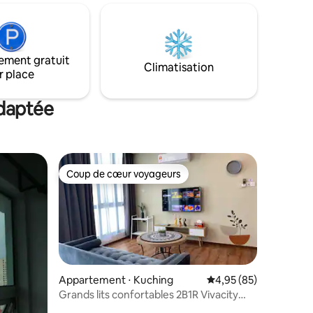
rofitez
climatisation, table de travail et matelas
le souffle
齐全的厨房设施与餐具，室内小型健身设
N
施 ，露台 entièrement cuisine,
ES
équipement de la salle de sport interne,
ement gratuit
é de
balcon 徒步可抵达NSK超市， ，餐馆，便
Climatisation
r place
de parking
利店 À distance de marche du
ns
supermarché Nsk, des restaurants 徒步
lle de
adaptée
5-10分钟抵达轻快铁站，4站到双子塔，热
ades
门景点，各所大学 À 5-10 minutes à pied
de la station de MRT Kuchai, à 4 stations
de KLCC, Hotspot, Université
Coup de cœur voyageurs
Coup de cœur voyageurs
Appartement ⋅ Kuching
Évaluation moyenne su
4,95 (85)
Grands lits confortables 2B1R Vivacity
Kuching Jazz Suites