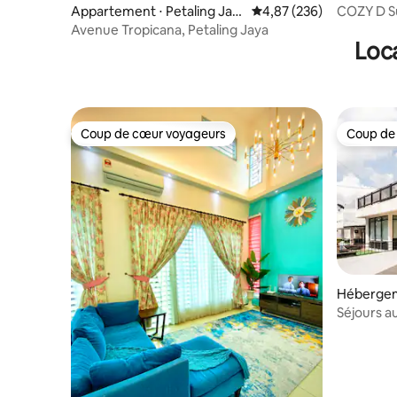
COZY D S
Appartement ⋅ Petaling Jay
Évaluation moyenne sur 
4,87 (236)
【GRATUIT
a
Avenue Tropicana, Petaling Jaya
Loca
Coup de cœur voyageurs
Coup de
Coup de cœur voyageurs
Coup de
Hébergem
r
Séjours au
Atterri 2 