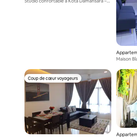
Studio confortable à Kota Damansara –
FIV | Airbnb
Apparteme
Maison Bla
3 chambre
Kota Dam
Coup de cœur voyageurs
Coup de cœur voyageurs
Appartem