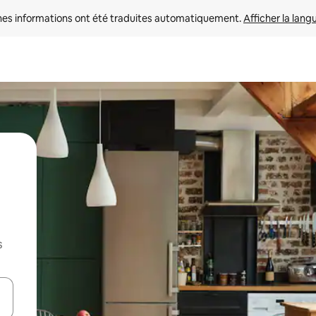
nes informations ont été traduites automatiquement. 
Afficher la lang
s
hes vers le haut et vers le bas pour les parcourir ou en appuyant et en fai