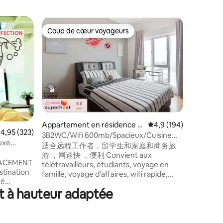
Appartem
Coup de cœur voyageurs
Superhô
Coup de cœur voyageurs
Superhô
Tanah Ra
[Cool !!!]
Quint*3R
[My Cool 
éternel a
couleurs 
vous font 
s'agit d'
3 chambre
The Quin
de taille 
exclusiv
Appartement en résidence ⋅
Évaluation moyenne su
4,9 (194)
valuation moyenne sur la base de 323 commentaires : 4,95 sur 5
4,95 (323)
taires : 4,96 sur 5
Rata. Niché au milieu des collines, les
Kuala Lumpur
3B2WC/Wifi 600mb/Spacieux/Cuisine
voyageur
uxe
équipée/MRT/Épicerie超市
适合远程工作者，留学生和家庭和商务旅
l'environ
游 ，网速快 ，便利 Convient aux
offert pa
LACEMENT
télétravailleurs, étudiants, voyage en
privés et 
stination
famille, voyage d'affaires, wifi rapide,
distance
té
pratique 住宿两个星期以上免费打扫卫生
commodit
it à hauteur adaptée
 MER ET
一个星期一次 séjour de plus de
é *
2 semaines Nettoyage gratuit 1 fois par
SE avec
semaine 3 间舒适的卧室都有空调，书桌和
VISION
高级床垫 Toutes les chambres avec