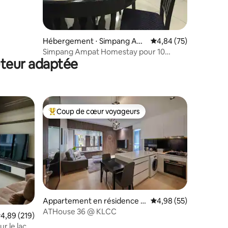
Hébergement ⋅ Simpang Am
Évaluation moyenne su
4,84 (75)
pat
Simpang Ampat Homestay pour 10
uteur adaptée
personnes
Coup de cœur voyageurs
Coups de cœur voyageurs les plus appréciés
Appartement en résidence ⋅
Évaluation moyenne su
4,98 (55)
Kuala Lumpur
ATHouse 36 @ KLCC
taires : 4,83 sur 5
valuation moyenne sur la base de 219 commentaires : 4,89 sur 5
4,89 (219)
r le lac +