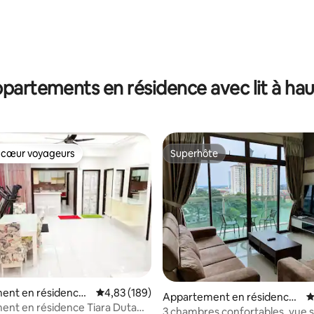
ppartements en résidence avec lit à ha
 cœur voyageurs
Superhôte
 cœur voyageurs
Superhôte
ent en résidence ⋅
Évaluation moyenne sur la base de 189 commen
4,83 (189)
la base de 275 commentaires : 4,93 sur 5
Appartement en résidence ⋅
É
nt en résidence Tiara Duta
Johor Bahru
3 chambres confortables, vue su