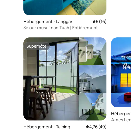
Hébergement ⋅ Langgar
Évaluation moyenne
5 (16)
Séjour musulman Tuah | Entièrement
climatisé | Netflix
Superhôte
Superhôte
Hébergem
Ames Len
(préféré 
Hébergement ⋅ Taiping
Évaluation moyenne su
4,76 (49)