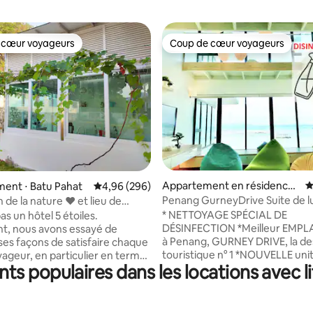
 cœur voyageurs
Coup de cœur voyageurs
 cœur voyageurs
Coup de cœur voyageurs
Appartement en résidence ⋅
É
 la base de 184 commentaires : 4,91 sur 5
ent ⋅ Batu Pahat
Évaluation moyenne sur la base de 296 commen
4,96 (296)
George Town
Penang GurneyDrive Suite de l
 la nature ❤ et lieu de
japonaise avec vue sur la mer 2
ement
* NETTOYAGE SPÉCIAL DE
as un hôtel 5 étoiles.
DÉSINFECTION *Meilleur EMP
t, nous avons essayé de
à Penang, GURNEY DRIVE, la de
s façons de satisfaire chaque
touristique n° 1 *NOUVELLE uni
yageur, en particulier en termes
nts populaires dans les locations avec l
DUPLEX * Superbe VUE SUR LA
 et d'impression visuelle. Un
LEVER DU SOLEIL en étage élev
ont vous vous souviendrez
Configuration design JAPONAI
 un peu plus longtemps et,
toutes les commodités. * TÉLÉ
pour toujours. ★★Superbe