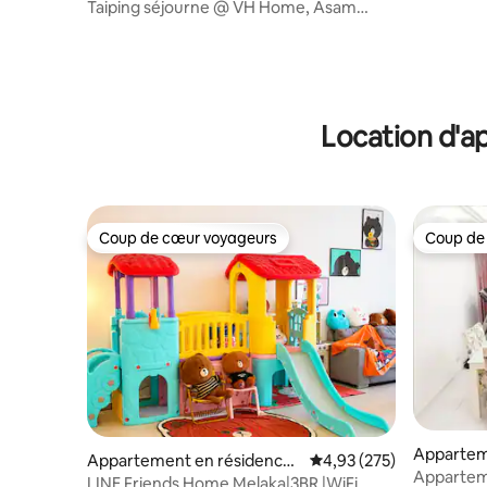
Taiping séjourne @ VH Home, Asam
Kubang
Location d'a
Coup de cœur voyageurs
Coup de
Coup de cœur voyageurs
Coup de
Appartem
Appartement en résidence ⋅
Évaluation moyenne sur 
4,93 (275)
Ampang
Apparteme
Malacca
LINE Friends Home Melaka|3BR |WiFi