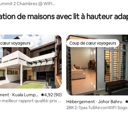
ummit 2 Chambres @ WIFI
la base de 236 commentaires : 4,87 sur 5
E 100 Mbit/s】
tion de maisons avec lit à hauteur ad
 cœur voyageurs
Coup de cœur voyageurs
 cœur voyageurs
Coup de cœur voyageurs
ent ⋅ Kuala Lumpu
Évaluation moyenne sur la base de 90 commen
4,92 (90)
 meilleur rapport qualité-prix |
Hébergement ⋅ Johor Bahru
É
400 pieds carrés | 2 km de KL
2BR 2-7pax fullAirconWIFI Sogo
StulangCIQ Jb