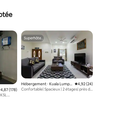
aptée
Superhôte
Superhôte
taires : 4,92 sur 5
Hébergement ⋅ Kuala Lumpu
Évaluation moyenne su
4,92 (24)
r
Confortable| Spacieux | 2 étages| près de
valuation moyenne sur la base de 178 commentaires : 4,87 sur 5
4,87 (178)
KLCC| WIFI 100 Mbit/s
 KSL