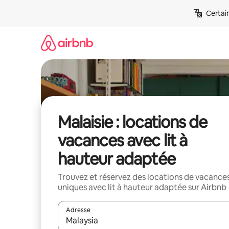
Aller
Certai
directement
au
contenu
Malaisie : locations de
vacances avec lit à
hauteur adaptée
Trouvez et réservez des locations de vacance
uniques avec lit à hauteur adaptée sur Airbnb
Adresse
Lorsque les résultats s'affichent, utilisez les flèc