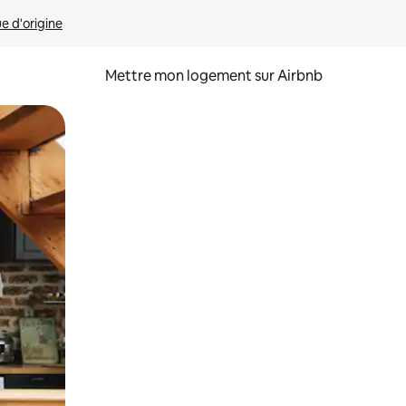
ue d'origine
Mettre mon logement sur Airbnb
sant glisser.