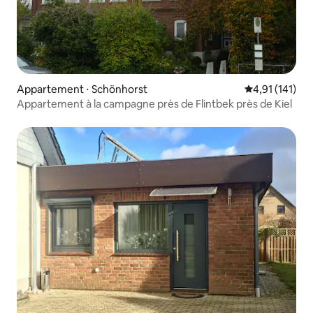
Appartement ⋅ Schönhorst
Évaluation moy
4,91 (141)
Appartement à la campagne près de Flintbek près de Kiel