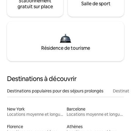
Stationnement
Salle de sport
gratuit sur place
Résidence de tourisme
Destinations à découvrir
Destinations populaires pour des séjours prolongés
Destinati
New York
Barcelone
Locations moyenne et longue durée
Locations moyenne et longue durée
Florence
Athènes