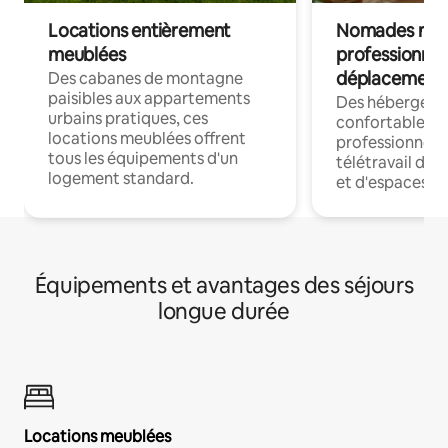
Locations entièrement
Nomades num
meublées
professionnel
déplacement
Des cabanes de montagne
paisibles aux appartements
Des hébergem
urbains pratiques, ces
confortables p
locations meublées offrent
professionnels
tous les équipements d'un
télétravail dis
logement standard.
et d'espaces de
Équipements et avantages des séjours
longue durée
Locations meublées