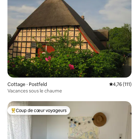
Cottage ⋅ Postfeld
Évaluation mo
4,76 (111)
Vacances sous le chaume
Coup de cœur voyageurs
Coups de cœur voyageurs les plus appréciés