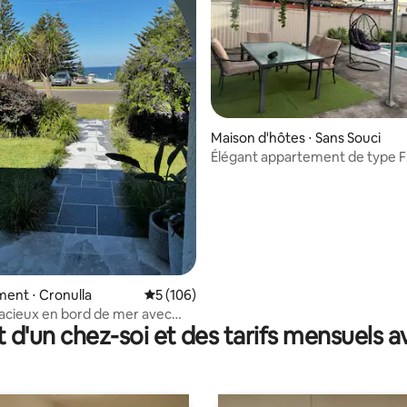
Maison d'hôtes ⋅ Sans Souci
Élégant appartement de type F2
| À 1 min de la plage
la base de 202 commentaires : 4,88 sur 5
ent ⋅ Cronulla
Évaluation moyenne sur la base de 106 co
5 (106)
acieux en bord de mer avec
t d'un chez-soi et des tarifs mensuels 
ue sur l'océan