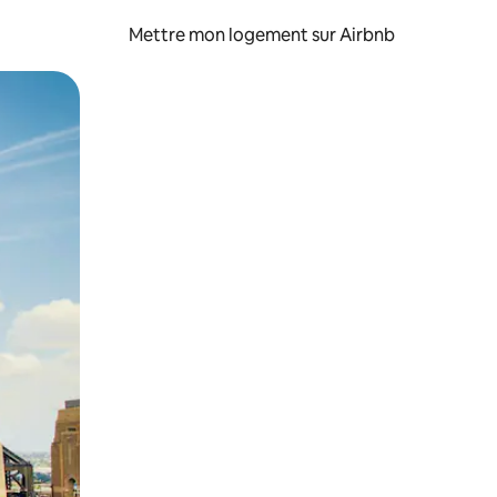
Mettre mon logement sur Airbnb
sant glisser.