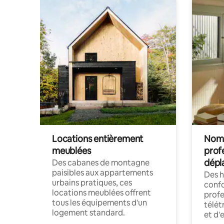
Locations entièrement
Noma
meublées
prof
dépl
Des cabanes de montagne
paisibles aux appartements
Des 
urbains pratiques, ces
confo
locations meublées offrent
profe
tous les équipements d'un
télét
logement standard.
et d'