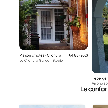
Maison d'hôtes ⋅ Cronulla
Évaluation moyenne sur 
4,88 (202)
Le Cronulla Garden Studio
Hébergem
Airbnb sp
Le confor
jacuzzi, v