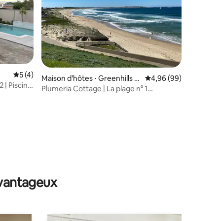
Évaluation moyenne sur la base de 4 commentaires : 5 sur 5
5 (4)
Maison d'hôtes ⋅ Greenhills B
Évaluation moyenne su
4,96 (99)
 | Piscine
each
Plumeria Cottage | La plage n° 1
d'Australie
mmentaires : 5 sur 5
avantageux