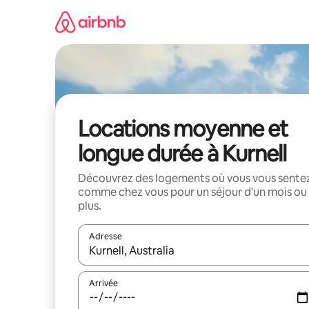
Aller
directement
au
contenu
Locations moyenne et
longue durée à Kurnell
Découvrez des logements où vous vous sente
comme chez vous pour un séjour d'un mois ou
plus.
Adresse
Lorsque les résultats s'affichent, utilisez les flèc
Arrivée