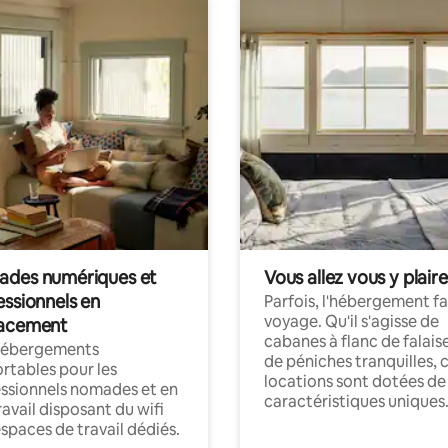
des numériques et
Vous allez vous y plaire
essionnels en
Parfois, l'hébergement fai
voyage. Qu'il s'agisse de
acement
cabanes à flanc de falais
hébergements
de péniches tranquilles, 
rtables pour les
locations sont dotées de
ssionnels nomades et en
caractéristiques uniques
ravail disposant du wifi
espaces de travail dédiés.