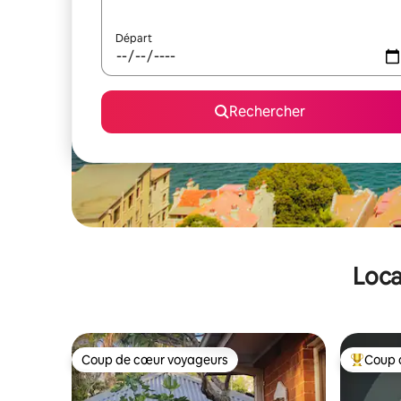
Départ
Rechercher
Loca
Coup de cœur voyageurs
Coup 
Coup de cœur voyageurs
Coups de