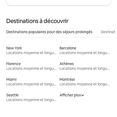
Destinations à découvrir
Destinations populaires pour des séjours prolongés
Destinati
New York
Barcelone
Locations moyenne et longue durée
Locations moyenne et longue durée
Florence
Athènes
Locations moyenne et longue durée
Locations moyenne et longue durée
Miami
Montréal
Locations moyenne et longue durée
Locations moyenne et longue durée
Seattle
Afficher plus
Locations moyenne et longue durée