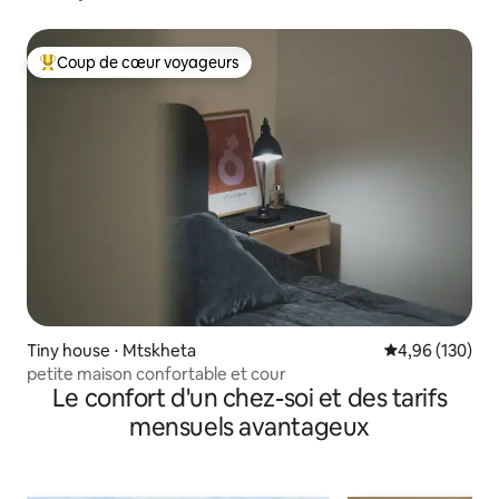
Coup de cœur voyageurs
Coups de cœur voyageurs les plus appréciés
Tiny house ⋅ Mtskheta
Évaluation moy
4,96 (130)
petite maison confortable et cour
Le confort d'un chez-soi et des tarifs
mensuels avantageux