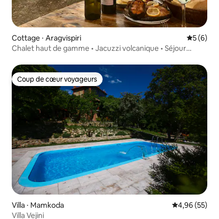
Cottage ⋅ Aragvispiri
Évaluatio
5 (6)
Chalet haut de gamme • Jacuzzi volcanique • Séjour
nature
Coup de cœur voyageurs
Coup de cœur voyageurs
Villa ⋅ Mamkoda
Évaluation mo
4,96 (55)
Villa Vejini