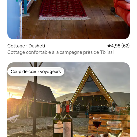
Cottage ⋅ Dusheti
Évaluation mo
4,98 (62)
Cottage confortable à la campagne près de Tbilissi
Coup de cœur voyageurs
Coup de cœur voyageurs