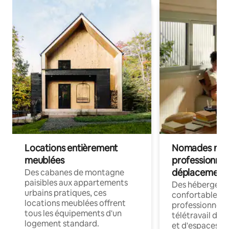
Locations entièrement
Nomades num
meublées
professionnel
déplacement
Des cabanes de montagne
paisibles aux appartements
Des hébergem
urbains pratiques, ces
confortables p
locations meublées offrent
professionnels
tous les équipements d'un
télétravail dis
logement standard.
et d'espaces de