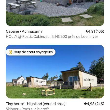
Cabane ⋅ Achnacarnin
Évaluation moy
4,91 (106)
HOLLY @ Rustic Cabins sur la NC500 près de Lochinver
Coup de cœur voyageurs
Coups de cœur voyageurs les plus appréciés
Tiny house ⋅ Highland (council area)
Évaluation moy
4,98 (246)
Skipper - Pods sur le croft