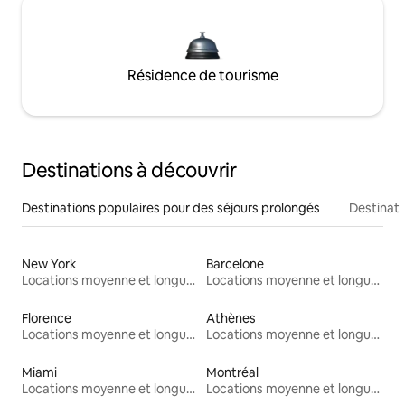
Résidence de tourisme
Destinations à découvrir
Destinations populaires pour des séjours prolongés
Destinati
New York
Barcelone
Locations moyenne et longue durée
Locations moyenne et longue durée
Florence
Athènes
Locations moyenne et longue durée
Locations moyenne et longue durée
Miami
Montréal
Locations moyenne et longue durée
Locations moyenne et longue durée