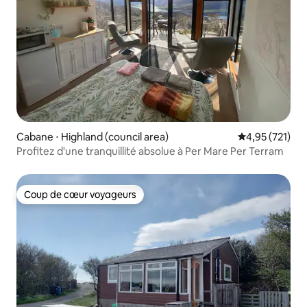
Cabane ⋅ Highland (council area)
Évaluation moy
4,95 (721)
Profitez d'une tranquillité absolue à Per Mare Per Terram
Coup de cœur voyageurs
Coup de cœur voyageurs