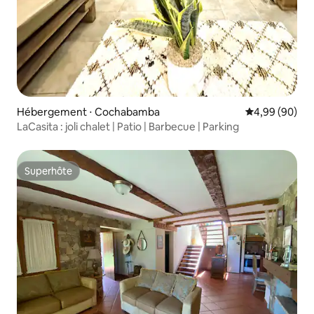
Hébergement ⋅ Cochabamba
Évaluation mo
4,99 (90)
LaCasita : joli chalet | Patio | Barbecue | Parking
Superhôte
Superhôte