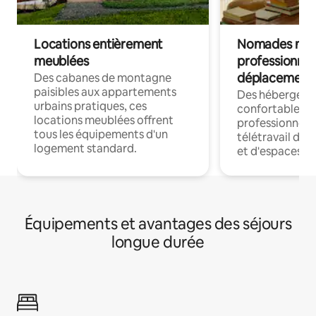
Locations entièrement
Nomades num
meublées
professionnel
déplacement
Des cabanes de montagne
paisibles aux appartements
Des hébergem
urbains pratiques, ces
confortables p
locations meublées offrent
professionnels
tous les équipements d'un
télétravail dis
logement standard.
et d'espaces de
Équipements et avantages des séjours
longue durée