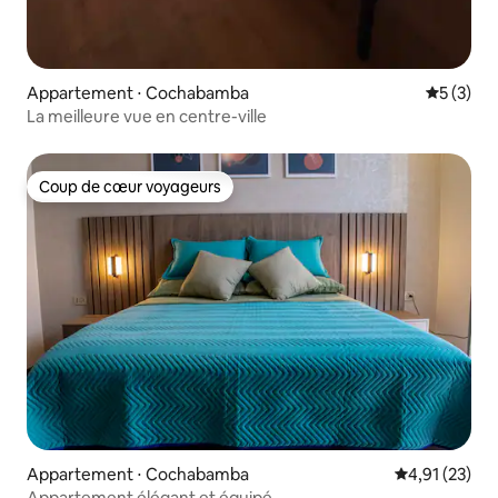
Appartement ⋅ Cochabamba
Évaluatio
5 (3)
La meilleure vue en centre-ville
Coup de cœur voyageurs
Coup de cœur voyageurs
Appartement ⋅ Cochabamba
Évaluation mo
4,91 (23)
Appartement élégant et équipé