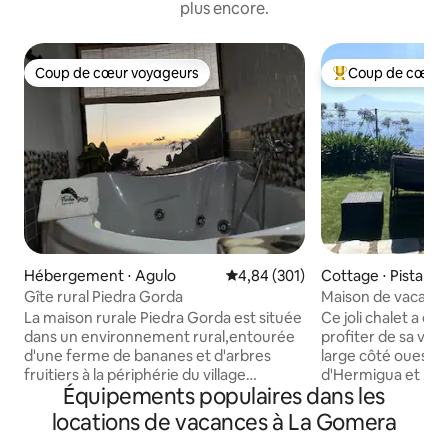
plus encore.
Coup de cœur voyageurs
Coup de cœur 
Coup de cœur voyageurs
Coups de cœur vo
Hébergement ⋅ Agulo
Évaluation moyenne sur la base 
4,84 (301)
Cottage ⋅ Pista C
Gîte rural Piedra Gorda
Maison de vacanc
magnifique sur Te
La maison rurale Piedra Gorda est située
Ce joli chalet a ét
dans un environnement rural,entourée
profiter de sa vue
d'une ferme de bananes et d'arbres
large côté ouest de
fruitiers à la périphérie du village
d'Hermigua et mê
Équipements populaires dans les
d'Agulo,au nord de l'île de la Gomera.
d'Agulo, c'est pour
Avec une vue privilégiée sur le Teide et la
d'une cuisine exté
locations de vacances à La Gomera
mer. À seulement dix minutes à pied de
longues, d'une bal