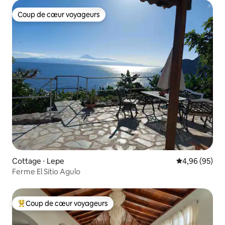
Coup de cœur voyageurs
Coup de cœur voyageurs
Cottage ⋅ Lepe
Évaluation mo
4,96 (95)
Ferme El Sitio Agulo
Coup de cœur voyageurs
Coups de cœur voyageurs les plus appréciés