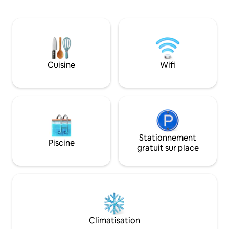
la plage de San Marcos,une plage de
d'une douche ther
callaos idéale pour la pêche, son
Nous vous souhait
emplacement vous facilite les chemins
maximum de son ja
de sentiers ruraux qui peuvent être
maison de deux c
reliés depuis la sortie même de la
chambre principa
maison. La maison se prête, aux
double. Cuisine ou
amateurs de randonnée et à la nature
connexion Wi-Fi et 
Cuisine
Wifi
ou tout simplement à se déconnecter
satellite sont fou
en famille et entre amis. Il se compose
Nous aimons aussi
de trois chambres doubles dont deux
voyageurs nos lég
avec des hauteurs et une capacité de
principalement d
quatre personnes ,la troisième est une
avocats.
chambre sans mezzanine seulement
pour deux , un lit bébé disponible. Une
salle de bain avec un grand bain à
Stationnement
Piscine
remous à partir de laquelle vous pouvez
gratuit sur place
voir le teide et la mer, tb dispose d'une
douche. Une cuisine avec machine à
laver et tout les ustensiles nécessaires
plus un barbecue. Salon avec de grandes
fenêtres et terrasse vue sur la mer.
Climatisation