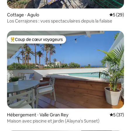
Cottage ⋅ Agulo
Évaluation
5 (29)
Los Cerrajones : vues spectaculaires depuis la falaise
Coup de cœur voyageurs
Coups de cœur voyageurs les plus appréciés
Hébergement ⋅ Valle Gran Rey
Évaluation
5 (37)
Maison avec piscine et jardin (Alayna's Sunset)