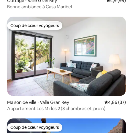
Cottage ⋅ Valle Gran Rey
Évaluation m
4,9 (94)
Bonne ambiance à Casa Maribel
Coup de cœur voyageurs
Coup de cœur voyageurs
Maison de ville ⋅ Valle Gran Rey
Évaluation mo
4,86 (37)
Appartement Los Mirlos 2 (3 chambres et jardin)
Coup de cœur voyageurs
Coup de cœur voyageurs