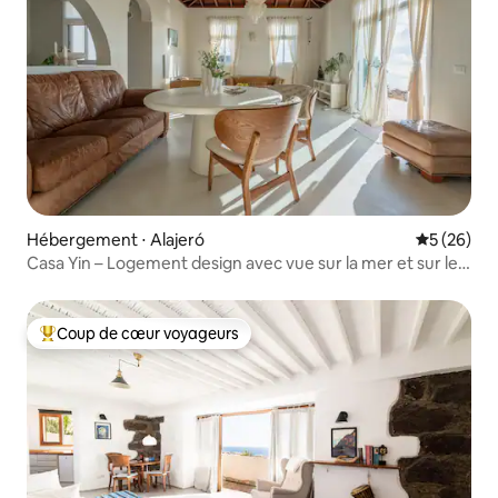
Hébergement ⋅ Alajeró
Évaluation
5 (26)
Casa Yin – Logement design avec vue sur la mer et sur le
coucher du soleil
Coup de cœur voyageurs
Coups de cœur voyageurs les plus appréciés