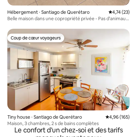
Hébergement ⋅ Santiago de Querétaro
Évaluation mo
4,74 (23)
Belle maison dans une copropriété privée - Pas d'animaux
de compagnie -
Coup de cœur voyageurs
Coup de cœur voyageurs
Tiny house ⋅ Santiago de Querétaro
Évaluation moy
4,96 (165)
Maison, 3 chambres, 2 s de bains complètes
Le confort d'un chez-soi et des tarifs