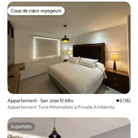
Coup de cœur voyageurs
Coup de cœur voyageurs
Appartement ⋅ San Jose El Alto
Évaluation
5 (16)
Appartement Tuna Minimaliste à Privalia Ambienta
Superhôte
Superhôte