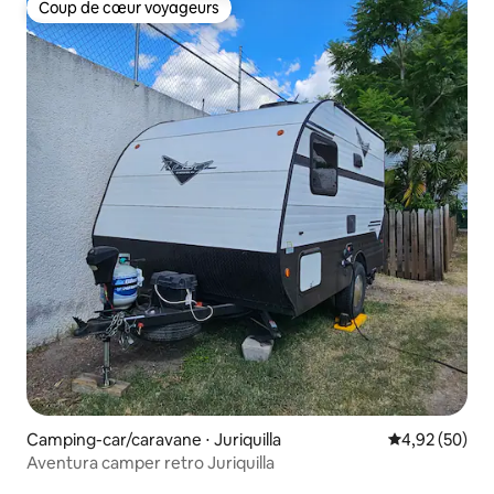
Coup de cœur voyageurs
Coup de cœur voyageurs
Camping-car/caravane ⋅ Juriquilla
Évaluation mo
4,92 (50)
Aventura camper retro Juriquilla