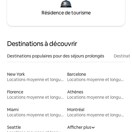
Résidence de tourisme
Destinations à découvrir
Destinations populaires pour des séjours prolongés
Destinati
New York
Barcelone
Locations moyenne et longue durée
Locations moyenne et longue durée
Florence
Athènes
Locations moyenne et longue durée
Locations moyenne et longue durée
Miami
Montréal
Locations moyenne et longue durée
Locations moyenne et longue durée
Seattle
Afficher plus