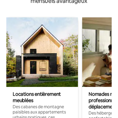
mensuels avantageux
Locations entièrement
Nomades num
meublées
professionnel
déplacement
Des cabanes de montagne
paisibles aux appartements
Des hébergem
urbains pratiques, ces