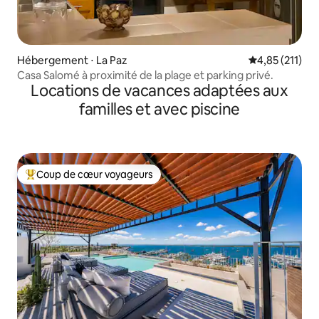
Hébergement ⋅ La Paz
Évaluation moy
4,85 (211)
Casa Salomé à proximité de la plage et parking privé.
Locations de vacances adaptées aux
familles et avec piscine
Coup de cœur voyageurs
Coups de cœur voyageurs les plus appréciés