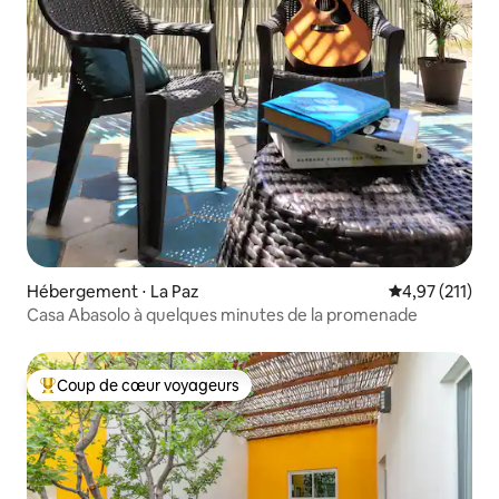
Hébergement ⋅ La Paz
Évaluation moy
4,97 (211)
Casa Abasolo à quelques minutes de la promenade
Coup de cœur voyageurs
Coups de cœur voyageurs les plus appréciés