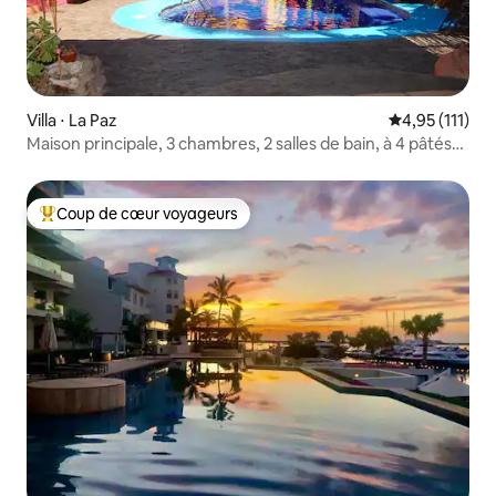
Villa ⋅ La Paz
Évaluation mo
4,95 (111)
Maison principale, 3 chambres, 2 salles de bain, à 4 pâtés
de maisons de Malecon !
Coup de cœur voyageurs
Coups de cœur voyageurs les plus appréciés