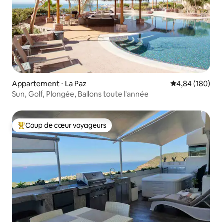
Appartement ⋅ La Paz
Évaluation moy
4,84 (180)
Sun, Golf, Plongée, Ballons toute l'année
Coup de cœur voyageurs
Coups de cœur voyageurs les plus appréciés