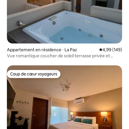
Appartement en résidence ⋅ La Paz
Évaluation moy
4,99 (149)
Vue romantique coucher de soleil terrasse privée et
baignoire
Coup de cœur voyageurs
Coup de cœur voyageurs