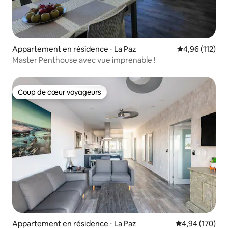
Appartement en résidence ⋅ La Paz
Évaluation moy
4,96 (112)
Master Penthouse avec vue imprenable !
Coup de cœur voyageurs
Coup de cœur voyageurs
Appartement en résidence ⋅ La Paz
Évaluation moy
4,94 (170)