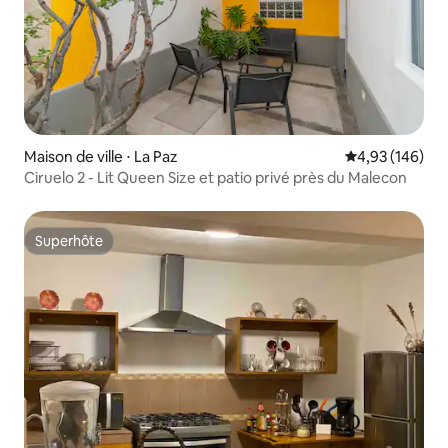
Maison de ville ⋅ La Paz
Évaluation moy
4,93 (146)
Ciruelo 2 - Lit Queen Size et patio privé près du Malecon
Superhôte
Superhôte