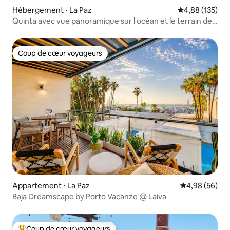
Hébergement ⋅ La Paz
Évaluation moy
4,88 (135)
Quinta avec vue panoramique sur l'océan et le terrain de
golf
Coup de cœur voyageurs
Coup de cœur voyageurs
Appartement ⋅ La Paz
Évaluation mo
4,98 (56)
Baja Dreamscape by Porto Vacanze @ Laiva
Coup de cœur voyageurs