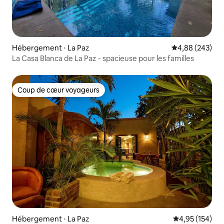
Hébergement ⋅ La Paz
Évaluation moy
4,88 (243)
La Casa Blanca de La Paz - spacieuse pour les familles
Coup de cœur voyageurs
Coup de cœur voyageurs
Hébergement ⋅ La Paz
Évaluation moy
4,95 (154)