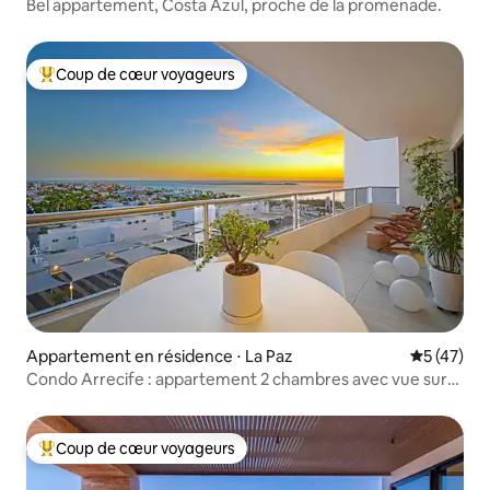
Bel appartement, Costa Azul, proche de la promenade.
Coup de cœur voyageurs
Coups de cœur voyageurs les plus appréciés
Appartement en résidence ⋅ La Paz
Évaluation
5 (47)
Condo Arrecife : appartement 2 chambres avec vue sur
l'océan et piscine chauffée
Coup de cœur voyageurs
Coups de cœur voyageurs les plus appréciés