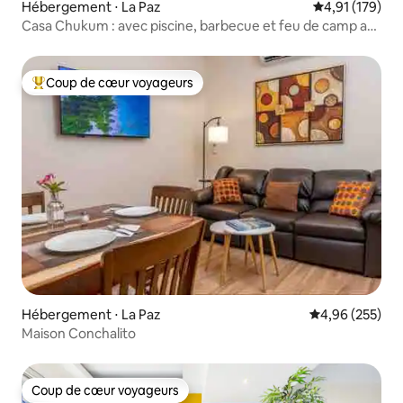
Hébergement ⋅ La Paz
Évaluation moy
4,91 (179)
Casa Chukum : avec piscine, barbecue et feu de camp au
gaz
Coup de cœur voyageurs
Coups de cœur voyageurs les plus appréciés
Hébergement ⋅ La Paz
Évaluation moy
4,96 (255)
Maison Conchalito
Coup de cœur voyageurs
Coup de cœur voyageurs