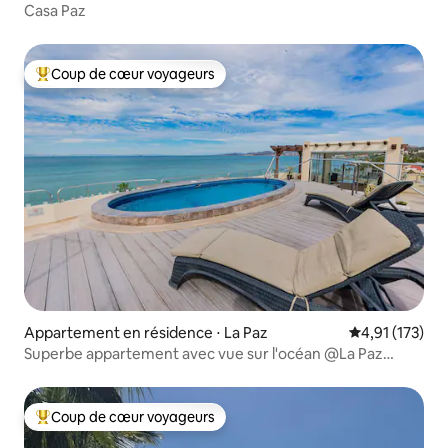
Casa Paz
Coup de cœur voyageurs
Coups de cœur voyageurs les plus appréciés
Appartement en résidence ⋅ La Paz
Évaluation moy
4,91 (173)
Superbe appartement avec vue sur l'océan @La Paz
Malecon
Coup de cœur voyageurs
Coups de cœur voyageurs les plus appréciés