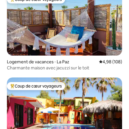
Coups de cœur voyageurs les plus appréciés
Logement de vacances ⋅ La Paz
Évaluation moy
4,98 (108)
Charmante maison avec jacuzzi sur le toit
Coup de cœur voyageurs
Coups de cœur voyageurs les plus appréciés