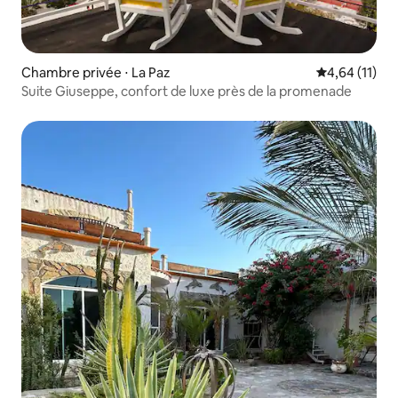
Chambre privée ⋅ La Paz
Évaluation mo
4,64 (11)
Suite Giuseppe, confort de luxe près de la promenade