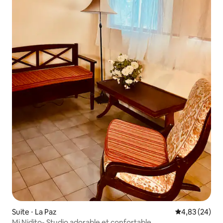
Suite ⋅ La Paz
Évaluation mo
4,83 (24)
Mi Nidito- Studio adorable et confortable