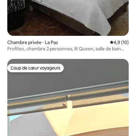
Chambre privée ⋅ La Paz
Évaluation m
4,9 (10)
Profitez, chambre 2 personnes, lit Queen, salle de bain
privée
Coup de cœur voyageurs
Coup de cœur voyageurs