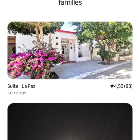
familles
Suite ⋅ La Paz
Évaluation mo
4,55 (83)
Le repos