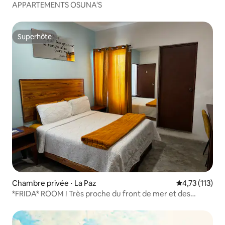
APPARTEMENTS OSUNA'S
Superhôte
Superhôte
Chambre privée ⋅ La Paz
Évaluation mo
4,73 (113)
*FRIDA* ROOM ! Très proche du front de mer et des
restaurants !