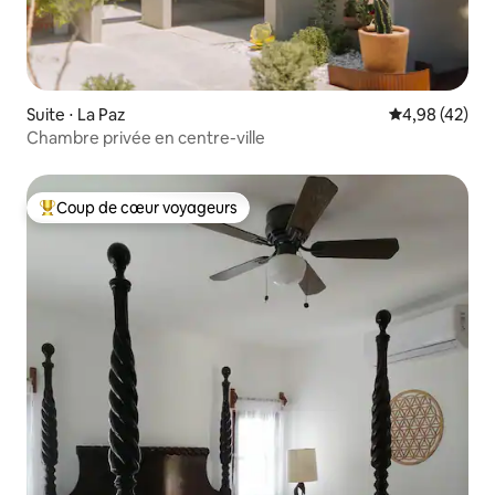
Suite ⋅ La Paz
Évaluation mo
4,98 (42)
Chambre privée en centre-ville
Coup de cœur voyageurs
Coups de cœur voyageurs les plus appréciés