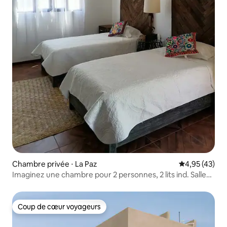
Chambre privée ⋅ La Paz
Évaluation mo
4,95 (43)
Imaginez une chambre pour 2 personnes, 2 lits ind. Salle
de bain privée.
Coup de cœur voyageurs
Coup de cœur voyageurs