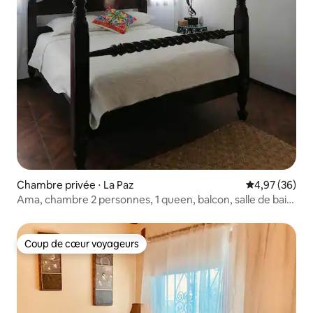
Chambre privée ⋅ La Paz
Évaluation mo
4,97 (36)
Ama, chambre 2 personnes, 1 queen, balcon, salle de bain
privée.
Coup de cœur voyageurs
Coup de cœur voyageurs