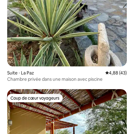
Suite ⋅ La Paz
Évaluation mo
4,88 (43)
Chambre privée dans une maison avec piscine
Coup de cœur voyageurs
Coup de cœur voyageurs