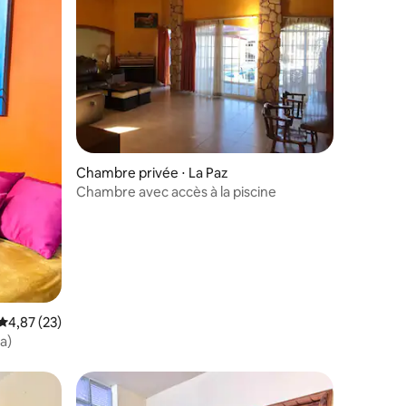
ntaires : 4,25 sur 5
Chambre privée ⋅ La Paz
Chambre avec accès à la piscine
Évaluation moyenne sur la base de 23 commentaires : 4,87 sur 5
4,87 (23)
a)