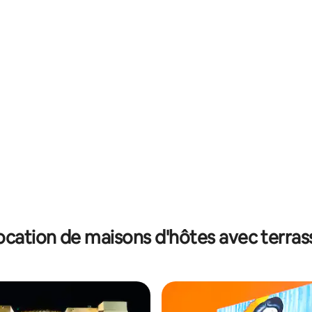
 la base de 59 commentaires : 4,98 sur 5
ocation de maisons d'hôtes avec terras