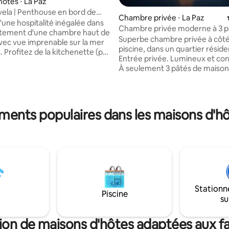
hôtes ⋅ La Paz
ela | Penthouse en bord de
Chambre privée ⋅ La Paz
'une hospitalité inégalée dans
Chambre privée moderne à 3 p
r la base de 811 commentaires : 4,9 sur 5
rtement d'une chambre haut de
maisons de la plage
Superbe chambre privée à côté
c vue imprenable sur la mer
piscine, dans un quartier résiden
 Profitez de la kitchenette (pas
Entrée privée. Lumineux et con
ère/four), d'un balcon privé et
À seulement 3 pâtés de maisons
ments de luxe comme une
plage ! À 10 min à pied de l'arrê
n jacuzzi et un court de tennis.
d'un centre commercial. Beau
eurs ont également accès aux
places de stationnement dans la
plage exclusifs de Puerta
N'hésitez pas à utiliser la piscine
ssurant un séjour vraiment
ements populaires dans les maisons d'hô
barbecue quand vous le souhaitez
e logement spacieux fait partie
vous souhaitez louer une voitu
idence de 4 chambres, mais
vous recommandons la locatio
intimité totale lorsqu'il est
voiture Seahorse. Nous serons ravis de
ndividuellement. Votre
vous fournir des recommandat
sereine vous attend !
tout, il suffit de demander :)
Stationn
Piscine
su
ion de maisons d'hôtes adaptées aux fa