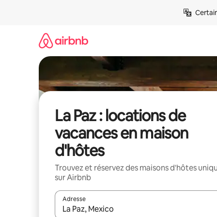
Aller
Certai
directement
au
contenu
La Paz : locations de
vacances en maison
d'hôtes
Trouvez et réservez des maisons d'hôtes uniq
sur Airbnb
Adresse
Lorsque les résultats s'affichent, utilisez les flèc