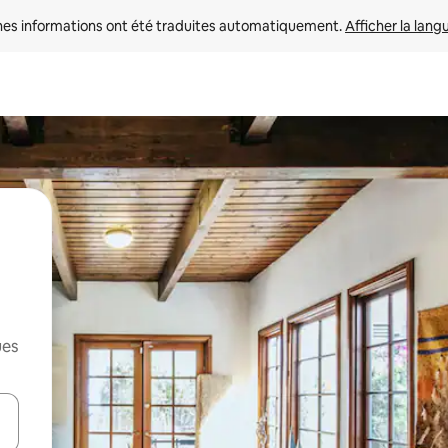
nes informations ont été traduites automatiquement. 
Afficher la lang
ues
hes vers le haut et vers le bas pour les parcourir ou en appuyant et en fai