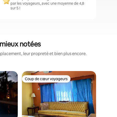
par les voyageurs, avec une moyenne de 4,8
sur 5 !
s mieux notées
placement, leur propreté et bien plus encore.
Coup de cœur voyageurs
Coup de
lus appréciés
Coup de cœur voyageurs
Coup de