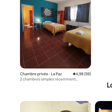
Chambre privée ⋅ La Paz
Évaluation moyenne sur
4,98 (59)
2 chambres simples récemment
L
décorées avec climatisation