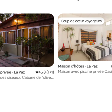
Coup de cœur voyageurs
Coup de cœur voyageurs
Maison d'hôtes ⋅ La Paz
Maison avec piscine privée Cas
r la base de 62 commentaires : 4,79 sur 5
rivée ⋅ La Paz
Évaluation moyenne sur la base de 171 comme
4,78 (171)
des oiseaux. Cabane de l'olive