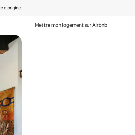
ue d'origine
Mettre mon logement sur Airbnb
sant glisser.