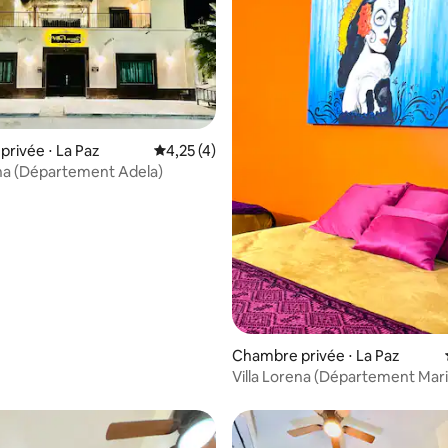
rivée ⋅ La Paz
Évaluation moyenne sur la base de 4 comme
4,25 (4)
ena (Département Adela)
 la base de 27 commentaires : 4,89 sur 5
Chambre privée ⋅ La Paz
Villa Lorena (Département Mari