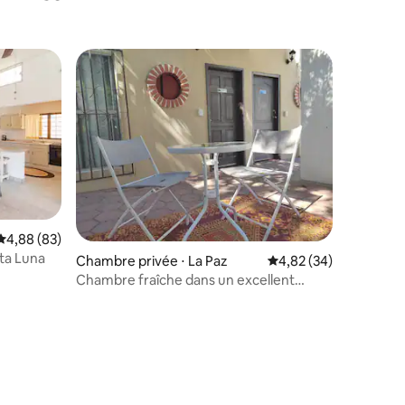
Évaluation moyenne sur la base de 83 commentaires : 4,88 sur 5
4,88 (83)
ita Luna
ntaires : 4,78 sur 5
Chambre privée ⋅ La Paz
Évaluation moyenne su
4,82 (34)
Chambre fraîche dans un excellent
emplacement.