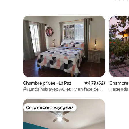
Chambre privée ⋅ La Paz
Évaluation moyenne su
4,79 (62)
Chambre p
🏝 Linda hab avec AC et TV en face de la
Hacienda 
piste cyclable 🏝
noire
Coup de cœur voyageurs
Coup de cœur voyageurs