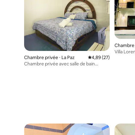
Chambre p
Villa Lor
Chambre privée ⋅ La Paz
Évaluation moyenne sur
4,89 (27)
Chambre privée avec salle de bain
partagée