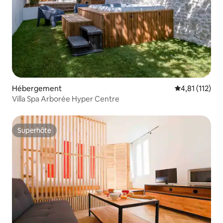
Hébergement
Évaluation mo
4,81 (112)
Villa Spa Arborée Hyper Centre
Superhôte
Superhôte