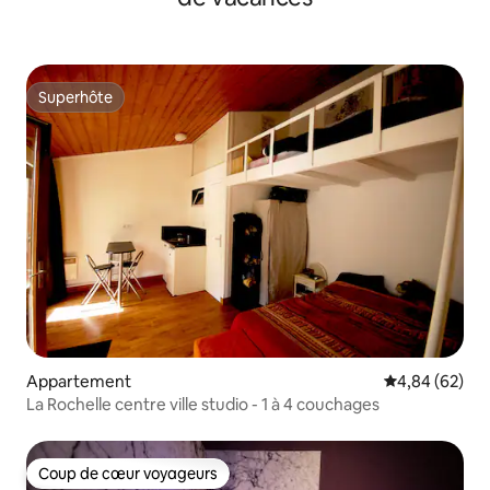
Superhôte
Superhôte
Appartement
Évaluation mo
4,84 (62)
La Rochelle centre ville studio - 1 à 4 couchages
Coup de cœur voyageurs
Coup de cœur voyageurs