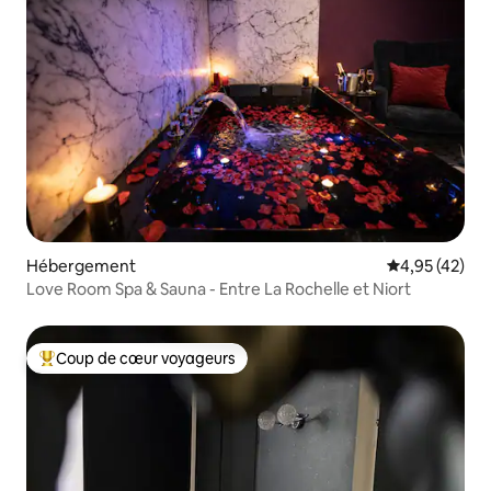
Hébergement
Évaluation mo
4,95 (42)
Love Room Spa & Sauna - Entre La Rochelle et Niort
Coup de cœur voyageurs
Coups de cœur voyageurs les plus appréciés