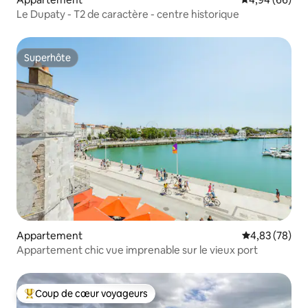
Le Dupaty - T2 de caractère - centre historique
Superhôte
Superhôte
Appartement
Évaluation mo
4,83 (78)
Appartement chic vue imprenable sur le vieux port
Coup de cœur voyageurs
Coups de cœur voyageurs les plus appréciés