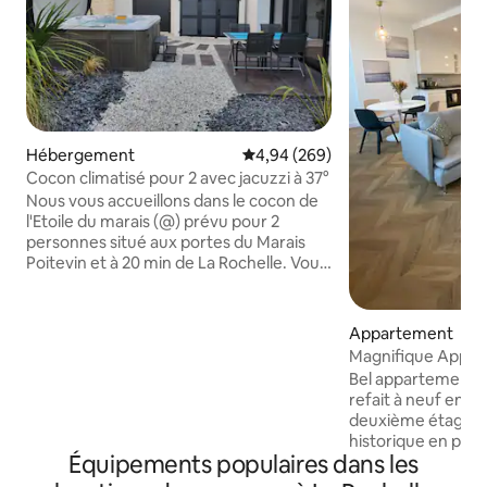
Hébergement
Évaluation moyenne sur la base 
4,94 (269)
Cocon climatisé pour 2 avec jacuzzi à 37°
Nous vous accueillons dans le cocon de
l'Etoile du marais (@) prévu pour 2
personnes situé aux portes du Marais
Poitevin et à 20 min de La Rochelle. Vous
y trouverez tout ce qu'il faut pour y
passer un moment de détente: un lit
king size, une douche à l'italienne, un
Appartement
meuble double vasque, un coin repas
Magnifique Appar
équipé d'un micro ondes/grill, une
Refait à Neuf
Bel appartement d
cafetière, une bouilloire, un grille pain,
refait à neuf en Av
un refrigérateur, un coin salon/TV, un
deuxième étage d
jacuzzi 5 places, une terrase.
historique en plein
Commerces à proximité. Place de
Équipements populaires dans les
ville de La Rochelle
parking privée
traversant, il vous