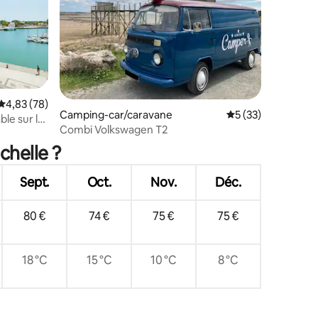
Évaluation moyenne sur la base de 78 commentaires : 4,83 sur 5
4,83 (78)
Camping-car/caravane
Évaluation moyenne
5 (33)
le sur le
taires : 4,94 sur 5
Combi Volkswagen T2
chelle ?
Sept.
Oct.
Nov.
Déc.
80 €
74 €
75 €
75 €
18 °C
15 °C
10 °C
8 °C