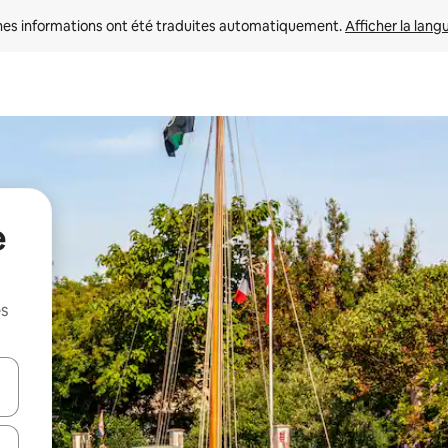
nes informations ont été traduites automatiquement. 
Afficher la lang
e
es
hes vers le haut et vers le bas pour les parcourir ou en appuyant et en fai