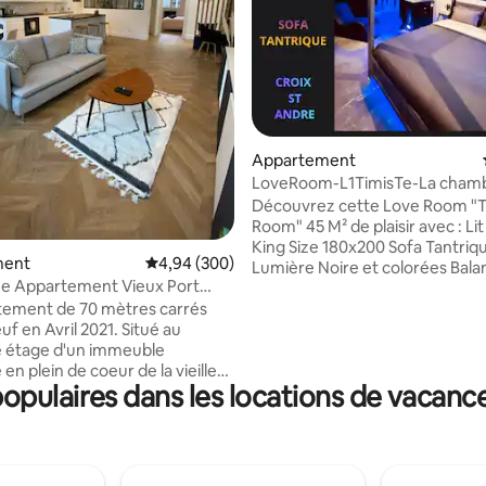
la base de 269 commentaires : 4,94 sur 5
Appartement
LoveRoom-L1TimisTe-La chamb
Découvrez cette Love Room "The Art
Room" 45 M² de plaisir avec : Lit Baldaquin
King Size 180x200 Sofa Tantrique avec
ment
Évaluation moyenne sur la base de 300 commen
4,94 (300)
Lumière Noire et colorées Balançoire
ue Appartement Vieux Port
suspendue Une Croix St André + de 10
Neuf
tement de 70 mètres carrés
Accessoires Un Ecran connecté XXL Un
euf en Avril 2021. Situé au
enceinte connectée Home Pod :
 étage d'un immeuble
METS LA MUSIQUES, METS LA
 en plein de coeur de la vieille
EN BLEU. D'un SPA Rond de luxe
pulaires dans les locations de vacance
a Rochelle. Il est chaleureux et
personnes. Une douche XXL 4 S
, il vous assure donc de la
XXL (1 mètre sur 2) Une servante avec
ut au long de la journée. Il se
Micro-onde, Machine à café, et
'une belle pièce de vie avec
fumeur en extérieur coté rue
uverte, deux chambres