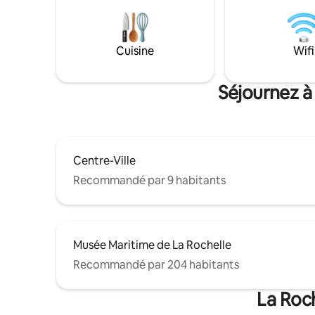
séparées 
toilette. 
permet de
avantages 
Cuisine
Wifi
inconvéni
Séjournez à
Centre-Ville
Recommandé par 9 habitants
Musée Maritime de La Rochelle
Recommandé par 204 habitants
La Roch