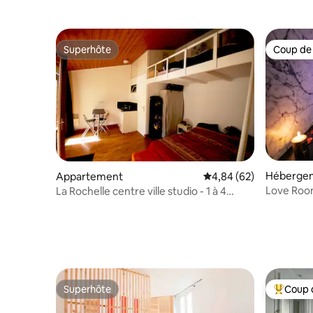
Superhôte
Coup de
Superhôte
Coup de
Héberge
Appartement
Évaluation moyenne sur
4,84 (62)
Love Room
La Rochelle centre ville studio - 1 à 4
Rochelle e
couchages
Superhôte
Coup 
Superhôte
Coups de