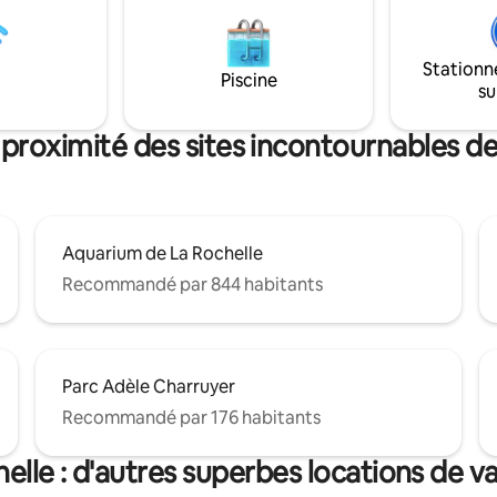
et une salle de bain avec
Grâce à l'isolation phonique il
 bénéficier de tous les
Stationn
de la vie citadine sans les
Piscine
su
ents.
 proximité des sites incontournables de
Aquarium de La Rochelle
Recommandé par 844 habitants
Parc Adèle Charruyer
Recommandé par 176 habitants
elle : d'autres superbes locations de 