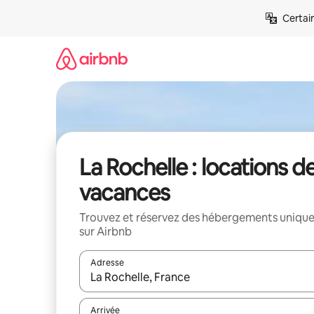
Aller
Certai
directement
au
contenu
La Rochelle : locations d
vacances
Trouvez et réservez des hébergements uniqu
sur Airbnb
Adresse
Lorsque les résultats s'affichent, utilisez les flèc
Arrivée