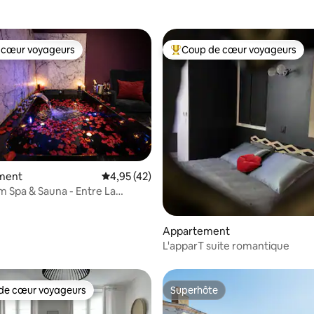
 cœur voyageurs
Coup de cœur voyageurs
 cœur voyageurs
Coups de cœur voyageurs les p
ment
Évaluation moyenne sur la base de 42 comme
4,95 (42)
 la base de 62 commentaires : 4,84 sur 5
 Spa & Sauna - Entre La
t Niort
Appartement
L'apparT suite romantique
de cœur voyageurs
Superhôte
 cœur voyageurs les plus appréciés
Superhôte