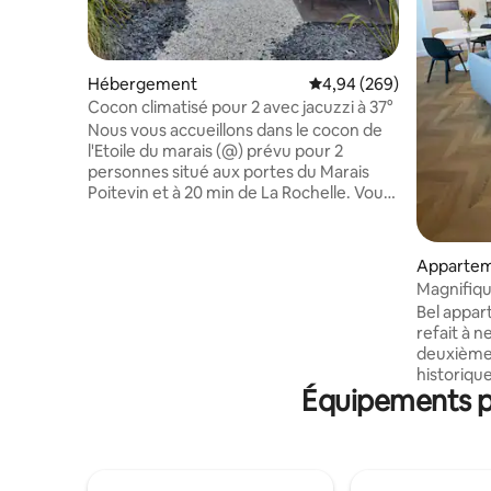
Hébergement
Évaluation moyenne sur 
4,94 (269)
Cocon climatisé pour 2 avec jacuzzi à 37°
Nous vous accueillons dans le cocon de
l'Etoile du marais (@) prévu pour 2
personnes situé aux portes du Marais
Poitevin et à 20 min de La Rochelle. Vous
y trouverez tout ce qu'il faut pour y
passer un moment de détente: un lit king
size, une douche à l'italienne, un meuble
Apparte
double vasque, un coin repas équipé d'un
Magnifiq
micro ondes/grill, une cafetière, une
Refait à 
Bel appar
bouilloire, un grille pain, un refrigérateur,
refait à n
un coin salon/TV, un jacuzzi 5 places, une
deuxième
terrase. Commerces à proximité. Place
historique
de parking privée
Équipements po
ville de L
traversant
lumière to
compose d
cuisine o