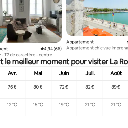
r la base de 55 commentaires : 4,82 sur 5
Appartement
Appartement chic vue imprenab
ment
Évaluation moyenne sur la base de 66 commen
4,94 (66)
vieux port
 - T2 de caractère - centre
t le meilleur moment pour visiter La Ro
e
Avr.
Mai
Juin
Juil.
Août
76 €
80 €
72 €
82 €
89 €
12 °C
15 °C
19 °C
21 °C
21 °C