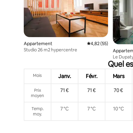
Appartement
Évaluation moyenne su
4,82 (55)
Studio 26 m2 hypercentre
Apparte
Le Dupaty
Quel es
historiqu
Mois
Janv.
Févr.
Mars
71 €
71 €
70 €
Prix
moyen
7 °C
7 °C
10 °C
Temp.
moy.