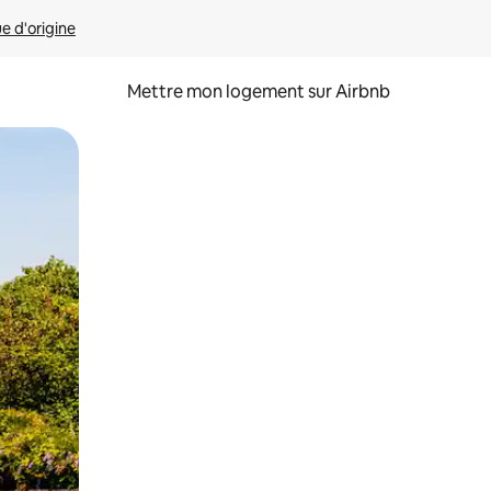
ue d'origine
Mettre mon logement sur Airbnb
sant glisser.