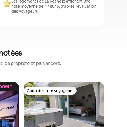
Les logements de La Rochelle affichent une
note moyenne de 4,7 sur 5, d'après l'évaluation
des voyageurs
 notées
, de propreté et plus encore.
Apparte
Coup de cœur voyageurs
Coup
Coup de cœur voyageurs
Coups d
Appartem
centre, 4
Très agr
de 55 m2,
port (tout
du marché
parfait p