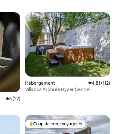
lus appréciés
ntaires : 4,95 sur 5
Hébergement
Évaluation moyenne su
4,81 (112)
Villa Spa Arborée Hyper Centre
Évaluation moyenne sur la base de 22 commentaires : 5 sur 5
5 (22)
Coup de cœur voyageurs
Coups de cœur voyageurs les plus appréciés