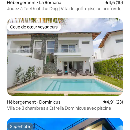
Hébergement ⋅ La Romana
Évaluation m
4,6 (10)
Jouez à Teeth of the Dog | Villa de golf + piscine profonde
Coup de cœur voyageurs
Coup de cœur voyageurs
Hébergement ⋅ Dominicus
Évaluation mo
4,91 (23)
Villa de 3 chambres à Estrella Dominicus avec piscine
Superhôte
Superhôte