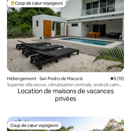
Coup de cœur voyageurs
Coups de cœur voyageurs les plus appréciés
Hébergement ⋅ San Pedro de Macorís
Évaluation
5 (15)
Superbe villa neuve, climatisation centrale, endroit calme
Location de maisons de vacances
avec golf
privées
Coup de cœur voyageurs
Coup de cœur voyageurs