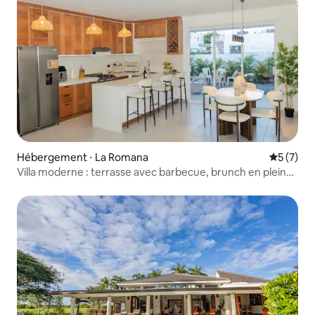
Hébergement ⋅ La Romana
Évaluatio
5 (7)
Villa moderne : terrasse avec barbecue, brunch en plein
air