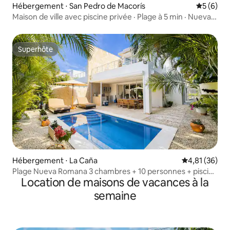
Hébergement ⋅ San Pedro de Macorís
Évaluatio
5 (6)
Maison de ville avec piscine privée · Plage à 5 min · Nueva
Romana
Superhôte
Superhôte
Hébergement ⋅ La Caña
Évaluation mo
4,81 (36)
Plage Nueva Romana 3 chambres + 10 personnes + piscine
Location de maisons de vacances à la
+ golf + tennis + plage
semaine