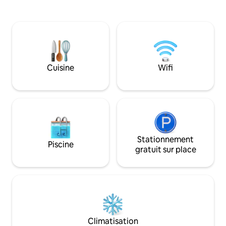
de renommée mondiale de Casa de
placard + salle de bain. La propri
Campo. Avec votre propre piscine
accueillir 8 personnes. À q
privée et un immense porche
minutes en voiture
enveloppant face au parcours de golf
(accessible à tous 
Links, vous aurez l'impression d'être
du célèbre parcour
dans votre propre petite oasis. Idéale
Dog. Profitez de la propriété, du
pour les amateurs de soleil, les golfeurs,
barbecue et du pet
Cuisine
Wifi
les amateurs de sport ou ceux qui
Profitez de la cou
cherchent à se détendre dans un cadre
Campo, de la plage
très privé.
restaurants.
Stationnement
Piscine
gratuit sur place
Climatisation