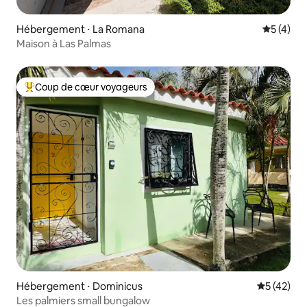
Hébergement ⋅ La Romana
Évaluatio
5 (4)
Maison à Las Palmas
Coup de cœur voyageurs
Coups de cœur voyageurs les plus appréciés
Hébergement ⋅ Dominicus
Évaluation
5 (42)
Les palmiers small bungalow