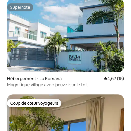
Superhôte
Superhôte
Hébergement ⋅ La Romana
Évaluation mo
4,67 (15)
Magnifique village avec jacuzzi sur le toit
Coup de cœur voyageurs
Coup de cœur voyageurs