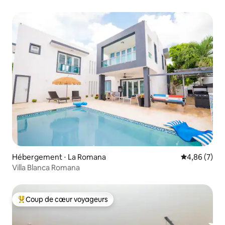
Hébergement ⋅ La Romana
Évaluation m
4,86 (7)
Villa Blanca Romana
Coup de cœur voyageurs
Coups de cœur voyageurs les plus appréciés