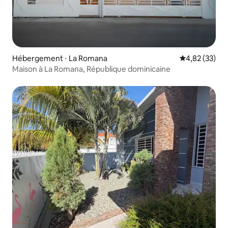
Hébergement ⋅ La Romana
Évaluation mo
4,82 (33)
Maison à La Romana, République dominicaine