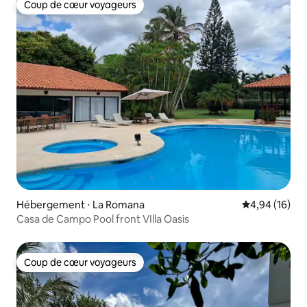
Coup de cœur voyageurs
Coup de cœur voyageurs
Hébergement ⋅ La Romana
Évaluation mo
4,94 (16)
Casa de Campo Pool front VIlla Oasis
Coup de cœur voyageurs
Coup de cœur voyageurs