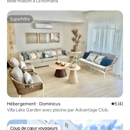
Belle maison à La Romana
Superhôte
Superhôte
Hébergement ⋅ Dominicus
Évaluatio
5 (4)
Villa Lake Garden avec piscine par Advantage Club.
Coup de cœur voyageurs