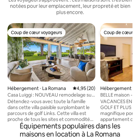
notées pour leur emplacement, leur propreté et bien
plus encore.
Coup de cœur voyageurs
Coup de cœur vo
Coup de cœur voyageurs
Coup de cœur vo
Hébergement ⋅ La Romana
Évaluation moyenne sur la base
4,95 (20)
Hébergement ⋅ L
Casa Luiggi : NOUVEAU remodelage sur
BELLE maison - Prè
The Links !
3 CHAMBRES Vue s
Détendez-vous avec toute la famille
VACANCES EN FAM
dans cette villa paisible surplombant le
GOLF ET PLUS ENCO
parcours de golf Links. Cette villa est
magnifique port d
proche de tous les sites et commodités,
appartement de 3
Équipements populaires dans les
ce qui facilite la planification de votre
une cuisine entiè
visite. Super proche de l'hôtel et de la
espaces de vie et 
maisons en location à La Romana
plage de Minitas dans la station balnéaire
repas et 3 chambr