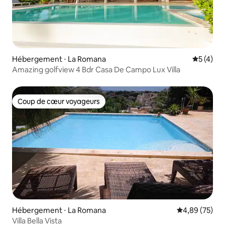
Hébergement ⋅ La Romana
Évaluatio
5 (4)
Amazing golfview 4 Bdr Casa De Campo Lux Villa
Coup de cœur voyageurs
Coup de cœur voyageurs
Hébergement ⋅ La Romana
Évaluation mo
4,89 (75)
Villa Bella Vista