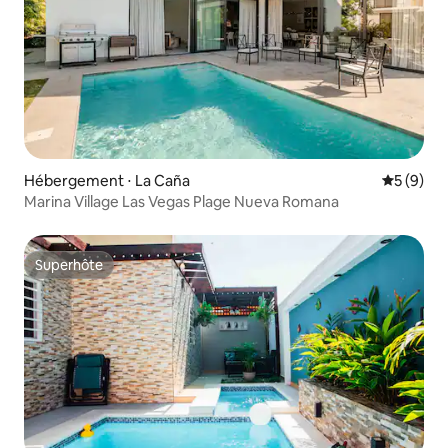
Hébergement ⋅ La Caña
Évaluatio
5 (9)
Marina Village Las Vegas Plage Nueva Romana
Superhôte
Superhôte