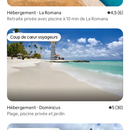
Hébergement ⋅ La Romana
Évaluation 
4,5 (6)
Retraite privée avec piscine à 10 min de La Romana
Coup de cœur voyageurs
Coup de cœur voyageurs
Hébergement ⋅ Dominicus
Évaluation
5 (30)
Plage, piscine privée et jardin