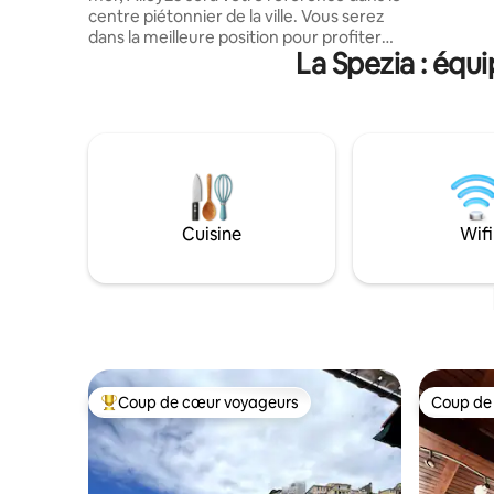
centre piétonnier de la ville. Vous serez
séjours co
dans la meilleure position pour profiter
011015-LT
La Spezia : équ
des boutiques, des restaurants et des
clubs. En quelques minutes à pied, vous
pourrez rejoindre n'importe quel service
pour visiter tout le Golfo i Poeti et les 5
Terre. Vous trouverez un appartement
récemment rénové, confortable,
propre, avec Wi-Fi, climatisation,
télévision connectée et terrasse
équipée. PARC/GARAGE : toutes les
Cuisine
Wifi
informations se trouvent dans la section
« OÙ VOUS SEREZ » en bas de l'annonce.
Coup de cœur voyageurs
Coup de
Coups de cœur voyageurs les plus appréciés
Coup de