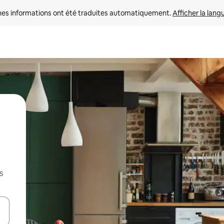
nes informations ont été traduites automatiquement. 
Afficher la lang
s
hes vers le haut et vers le bas pour les parcourir ou en appuyant et en fai