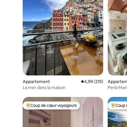
Appartement
Évaluation moyenne sur 
4,99 (219)
Apparte
La mer dans la maison
Perla Mar
Coup de cœur voyageurs
Coup 
Coups de cœur voyageurs les plus appréciés
Coups de