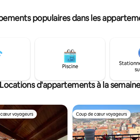
urts et longs. Numéro Citra :
arrêté Cod. CITRA :011015-LT-
-3051
ipements populaires dans les appartem
Stationn
Piscine
su
Locations d'appartements à la semain
 cœur voyageurs
Coup de cœur voyageurs
 cœur voyageurs
Coup de cœur voyageurs