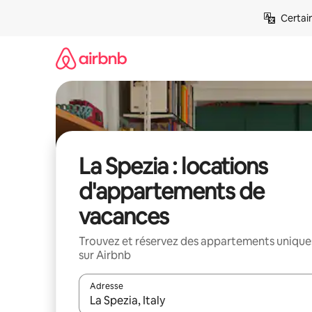
Aller
Certai
directement
au
contenu
La Spezia : locations
d'appartements de
vacances
Trouvez et réservez des appartements unique
sur Airbnb
Adresse
Lorsque les résultats s'affichent, utilisez les flèc