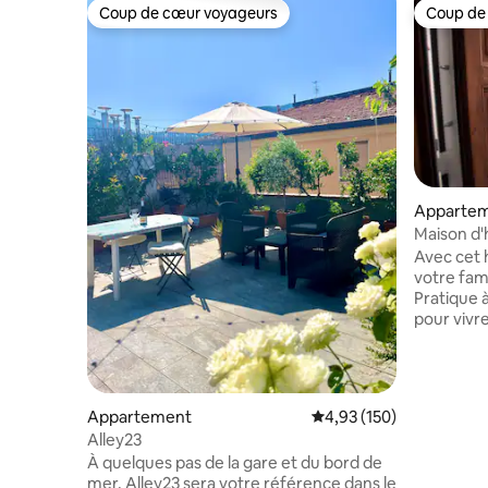
Coup de cœur voyageurs
Coup de
Coup de cœur voyageurs
Coup de
Apparte
Maison d'
Avec cet 
votre fami
Pratique 
pour vivre
(restaura
prendre le
pour les p
proximité 
Appartement
Évaluation moyenne sur
4,93 (150)
Portovener
Alley23
5 minutes
À quelques pas de la gare et du bord de
hébergem
mer, Alley23 sera votre référence dans le
dispose d