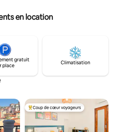
0039 Code CIN IT011023C2BKDJPM3Z
2439
ents en location
ement gratuit
Climatisation
r place
e
Coup de cœur voyageurs
Coups de cœur voyageurs les plus appréciés