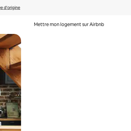
ue d'origine
Mettre mon logement sur Airbnb
sant glisser.