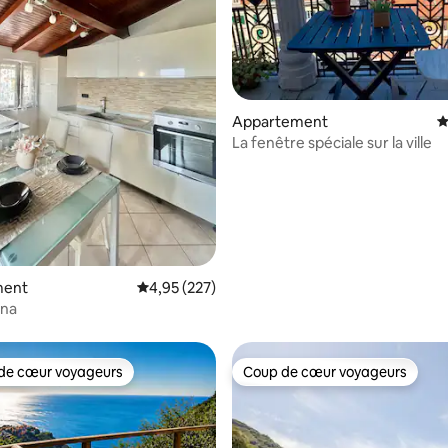
Appartement
É
La fenêtre spéciale sur la ville
la base de 219 commentaires : 4,99 sur 5
ment
Évaluation moyenne sur la base de 227 commen
4,95 (227)
ina
de cœur voyageurs
Coup de cœur voyageurs
 cœur voyageurs les plus appréciés
Coup de cœur voyageurs