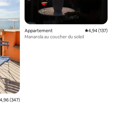
Appartement
Évaluation moyenne sur
4,94 (137)
Manarola au coucher du soleil
taires : 4,95 sur 5
valuation moyenne sur la base de 347 commentaires : 4,96 sur 5
4,96 (347)