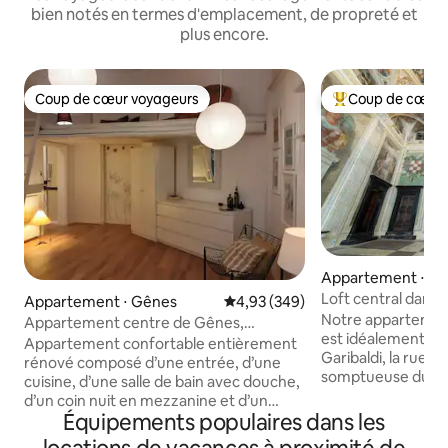
bien notés en termes d'emplacement, de propreté et
plus encore.
Coup de cœur voyageurs
Coup de cœur 
Coup de cœur voyageurs
Coups de cœur vo
Appartement ⋅ G
Loft central dans 
Appartement ⋅ Gênes
Évaluation moyenne sur la base 
4,93 (349)
classé au patrimo
Notre apparteme
Appartement centre de Gênes,
est idéalement sit
iT010025C2KKEMAZWL
Appartement confortable entièrement
Garibaldi, la rue la
rénové composé d’une entrée, d’une
somptueuse du cen
cuisine, d’une salle de bain avec douche,
près, où beaucoup
d’un coin nuit en mezzanine et d’un
juste dans la rue
Équipements populaires dans les
salon avec canapé-lit. Le logement est
palais du XVIe siè
situé dans le centre de Gênes, à deux