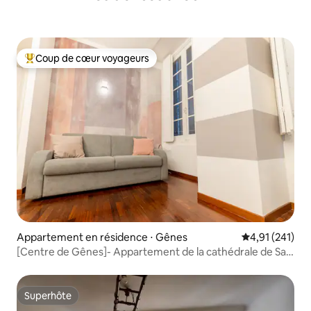
Coup de cœur voyageurs
Coups de cœur voyageurs les plus appréciés
Appartement en résidence ⋅ Gênes
Évaluation moy
4,91 (241)
[Centre de Gênes]- Appartement de la cathédrale de San
Lorenzo
Superhôte
Superhôte