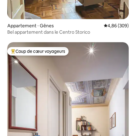
Appartement ⋅ Gênes
Évaluation moy
4,86 (309)
Bel appartement dans le Centro Storico
Coup de cœur voyageurs
Coups de cœur voyageurs les plus appréciés