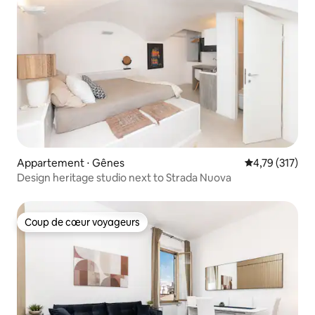
Appartement ⋅ Gênes
Évaluation moy
4,79 (317)
Design heritage studio next to Strada Nuova
Coup de cœur voyageurs
Coup de cœur voyageurs