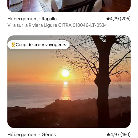
Hébergement ⋅ Rapallo
Évaluation moy
4,79 (205)
Villa sur la Riviera Ligure CITRA 010046-LT-0534
Coup de cœur voyageurs
Coups de cœur voyageurs les plus appréciés
Hébergement ⋅ Gênes
Évaluation moy
4,97 (150)