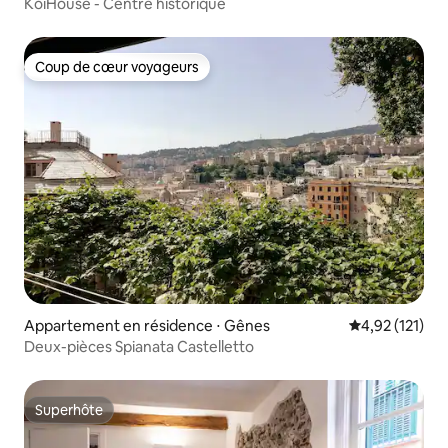
KoiHouse - Centre historique
Coup de cœur voyageurs
Coup de cœur voyageurs
Appartement en résidence ⋅ Gênes
Évaluation moy
4,92 (121)
Deux-pièces Spianata Castelletto
Superhôte
Superhôte