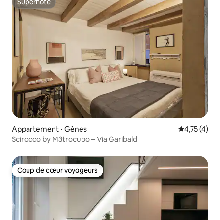
Superhôte
Superhôte
Appartement ⋅ Gênes
Évaluation m
4,75 (4)
Scirocco by M3trocubo – Via Garibaldi
Coup de cœur voyageurs
Coup de cœur voyageurs