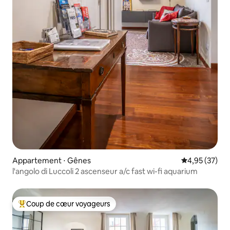
Appartement ⋅ Gênes
Évaluation mo
4,95 (37)
l'angolo di Luccoli 2 ascenseur a/c fast wi-fi aquarium
Coup de cœur voyageurs
Coups de cœur voyageurs les plus appréciés