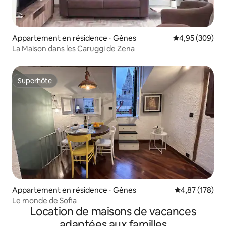
Appartement en résidence ⋅ Gênes
Évaluation moy
4,95 (309)
La Maison dans les Caruggi de Zena
Superhôte
Superhôte
Appartement en résidence ⋅ Gênes
Évaluation moy
4,87 (178)
Le monde de Sofia
Location de maisons de vacances
adaptées aux familles