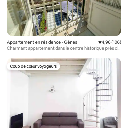
Appartement en résidence ⋅ Gênes
Évaluation moy
4,96 (106)
Charmant appartement dans le centre historique près de
l'Acquario
Coup de cœur voyageurs
Coup de cœur voyageurs