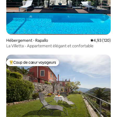
Hébergement ⋅ Rapallo
Évaluation moy
4,93 (120)
La Villetta - Appartement élégant et confortable
Coup de cœur voyageurs
Coups de cœur voyageurs les plus appréciés