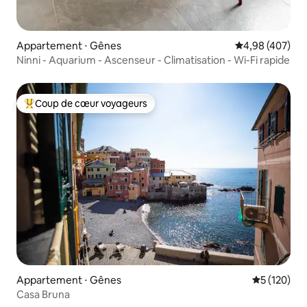
Appartement ⋅ Gênes
Évaluation moy
4,98 (407)
Ninni - Aquarium - Ascenseur - Climatisation - Wi-Fi rapide
Coup de cœur voyageurs
Coups de cœur voyageurs les plus appréciés
Appartement ⋅ Gênes
Évaluation 
5 (120)
Casa Bruna