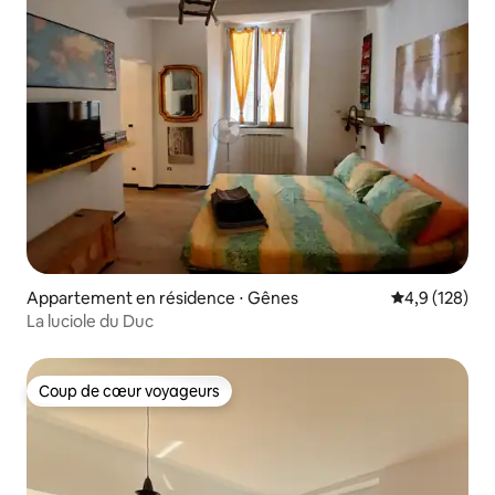
Appartement en résidence ⋅ Gênes
Évaluation mo
4,9 (128)
La luciole du Duc
Coup de cœur voyageurs
Coup de cœur voyageurs