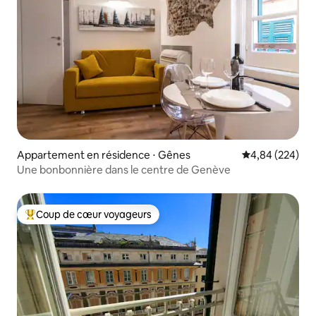
Appartement en résidence ⋅ Gênes
Évaluation moy
4,84 (224)
Une bonbonnière dans le centre de Genève
Coup de cœur voyageurs
Coups de cœur voyageurs les plus appréciés