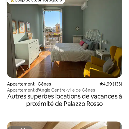
Coups de cœur voyageurs les plus appréciés
Appartement ⋅ Gênes
Évaluation moy
4,99 (135)
Appartement d'Angie Centre-ville de Gênes
Autres superbes locations de vacances à
proximité de Palazzo Rosso