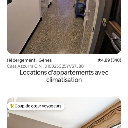
Hébergement ⋅ Gênes
Évaluation moy
4,89 (340)
Casa Azzurra CIN : 010025C25YVS7J80
Locations d'appartements avec
climatisation
Coup de cœur voyageurs
Coups de cœur voyageurs les plus appréciés