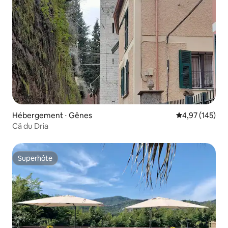
Hébergement ⋅ Gênes
Évaluation moy
4,97 (145)
Cä du Dria
Superhôte
Superhôte