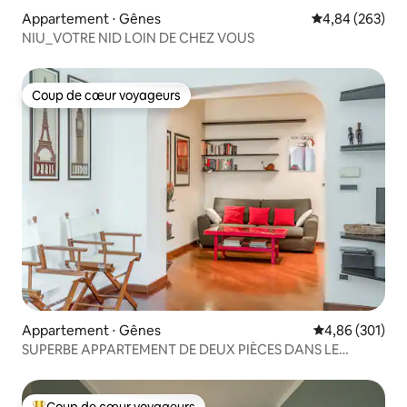
Appartement ⋅ Gênes
Évaluation moy
4,84 (263)
NIU_VOTRE NID LOIN DE CHEZ VOUS
Coup de cœur voyageurs
Coup de cœur voyageurs
Appartement ⋅ Gênes
Évaluation moy
4,86 (301)
SUPERBE APPARTEMENT DE DEUX PIÈCES DANS LE
CENTRE-VILLE
Coup de cœur voyageurs