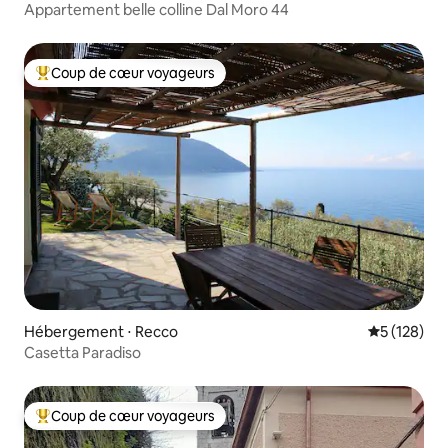
Appartement belle colline Dal Moro 44
Coup de cœur voyageurs
Coups de cœur voyageurs les plus appréciés
Hébergement ⋅ Recco
Évaluation 
5 (128)
Casetta Paradiso
Coup de cœur voyageurs
Coups de cœur voyageurs les plus appréciés